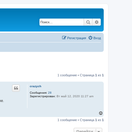
Поиск
Расширенный по
Регистрация
Вход
1 сообщение • Страница
1
из
1
crazych
Сообщения:
28
Зарегистрирован:
Вт май 12, 2020 11:27 am
ле.
В
е
1 сообщение • Страница
1
из
1
р
н
у
Перейти