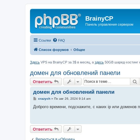
BrainyCP
Панель управления сервером
Ссылки
FAQ
Список форумов
Общее
Здесь
VPS на BrainyCP за 3$ в месяц, а
здесь
50GB шаред-хостинг н
домен для обновлений панели
П
Ответить
домен для обновлений панели
С
crazych
»
Пн авг 26, 2024 9:14 am
о
о
Доброго времени, подскажите, с каких ip или доменов
б
щ
е
н
и
Ответить
е
Вернуться в «Общее»