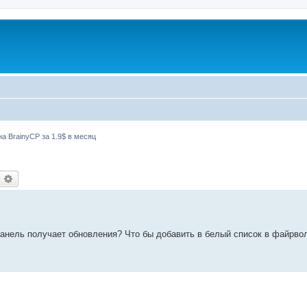
а BrainyCP за 1.9$ в месяц
оиск
Расширенный поиск
 панель получает обновления? Что бы добавить в белый список в файрво