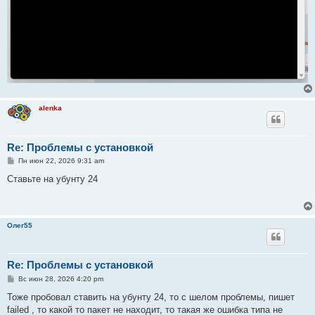
alenka
Re: Проблемы с установкой
С
Пн июн 22, 2026 9:31 am
о
о
Ставьте на убунту 24
б
щ
е
н
и
Олег55
е
Re: Проблемы с установкой
С
Вс июн 28, 2026 4:20 pm
о
о
Тоже пробовал ставить на убунту 24, то с шелом проблемы, пишет
б
failed , то какой то пакет не находит, то такая же ошибка типа не
щ