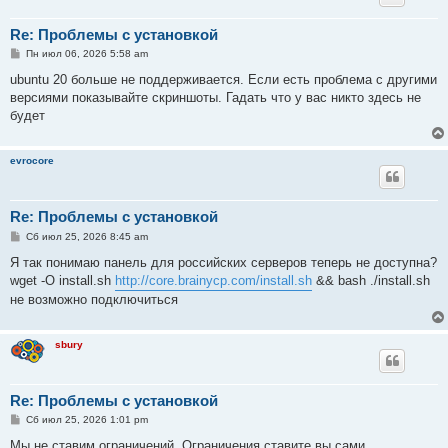
Re: Проблемы с установкой
С
Пн июл 06, 2026 5:58 am
о
о
ubuntu 20 больше не поддерживается. Если есть проблема с другими
б
версиями показывайте скриншоты. Гадать что у вас никто здесь не
щ
е
будет
н
и
е
evrocore
Re: Проблемы с установкой
С
Сб июл 25, 2026 8:45 am
о
о
Я так понимаю панель для российских серверов теперь не доступна?
б
wget -O install.sh
http://core.brainycp.com/install.sh
&& bash ./install.sh
щ
е
не возможно подключиться
н
и
е
sbury
Re: Проблемы с установкой
С
Сб июл 25, 2026 1:01 pm
о
о
Мы не ставим ограничений. Ограничения ставите вы сами