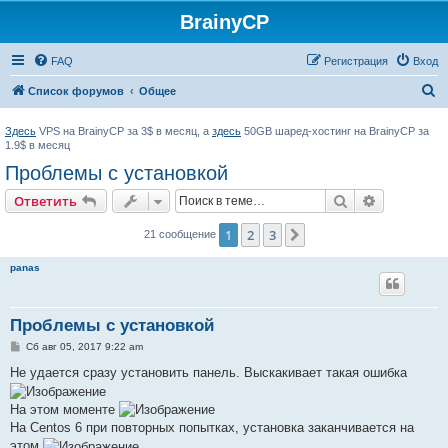
BrainyCP
FAQ
Регистрация
Вход
П
Список форумов
Общее
о
Здесь
VPS на BrainyCP за 3$ в месяц, а
здесь
50GB шаред-хостинг на BrainyCP за
и
1.9$ в месяц
с
Проблемы с установкой
к
Поиск
Расширен
Ответить
1
2
3
След.
21 сообщение
panas
Проблемы с установкой
С
Сб авг 05, 2017 9:22 am
о
о
Не удается сразу установить панель. Выскакивает такая ошибка
б
щ
е
На этом моменте
н
На Centos 6 при повторных попытках, установка заканчивается на
и
е
этом