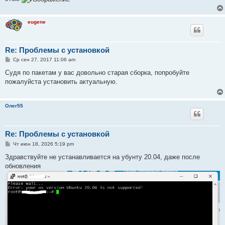
eugene
Re: Проблемы с установкой
С
Ср сен 27, 2017 11:06 am
о
о
Судя по пакетам у вас довольно старая сборка, попробуйте
б
пожалуйста установить актуальную.
щ
е
н
и
Олег55
е
Re: Проблемы с установкой
С
Чт июн 18, 2026 5:19 pm
о
о
Здравствуйте не устанавливается на убунту 20.04, даже после
б
обновления
щ
е
н
и
е