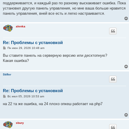
е
поддерживается, и каждый раз по разному выскакивает ошибка. Пока
н
установил другую панель управления, но мне ваша больше нравится
и
е
панель управления, вней все есть и легко настраивается.
alenka
Re: Проблемы с установкой
С
Пн июн 29, 2026 10:48 am
о
о
Вы ставите панель на серверную версию или десктопную?
б
Какая ошибка?
щ
е
н
и
Stifler
е
Re: Проблемы с установкой
С
Вс июл 05, 2026 10:53 am
о
о
на 22 та же ошибка, на 24 плохо опкеш работает на php7
б
щ
е
н
и
sbury
е