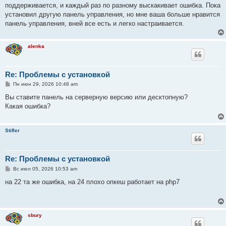
е
поддерживается, и каждый раз по разному выскакивает ошибка. Пока
н
установил другую панель управления, но мне ваша больше нравится
и
е
панель управления, вней все есть и легко настраивается.
alenka
Re: Проблемы с установкой
С
Пн июн 29, 2026 10:48 am
о
о
Вы ставите панель на серверную версию или десктопную?
б
Какая ошибка?
щ
е
н
и
Stifler
е
Re: Проблемы с установкой
С
Вс июл 05, 2026 10:53 am
о
о
на 22 та же ошибка, на 24 плохо опкеш работает на php7
б
щ
е
н
и
sbury
е