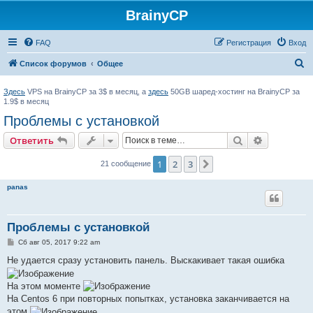
BrainyCP
FAQ
Регистрация
Вход
П
Список форумов
Общее
о
Здесь
VPS на BrainyCP за 3$ в месяц, а
здесь
50GB шаред-хостинг на BrainyCP за
и
1.9$ в месяц
с
Проблемы с установкой
к
Поиск
Расширен
Ответить
1
2
3
След.
21 сообщение
panas
Проблемы с установкой
С
Сб авг 05, 2017 9:22 am
о
о
Не удается сразу установить панель. Выскакивает такая ошибка
б
щ
е
На этом моменте
н
На Centos 6 при повторных попытках, установка заканчивается на
и
е
этом