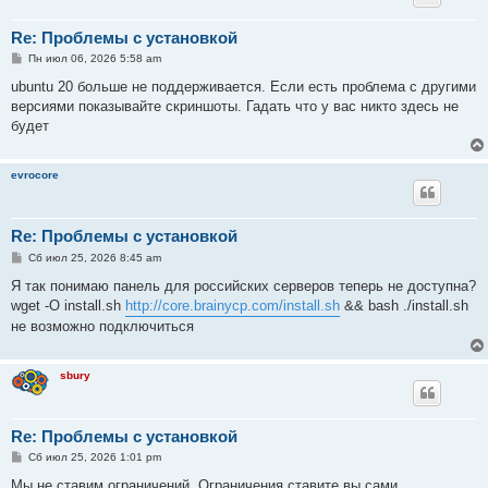
Re: Проблемы с установкой
С
Пн июл 06, 2026 5:58 am
о
о
ubuntu 20 больше не поддерживается. Если есть проблема с другими
б
версиями показывайте скриншоты. Гадать что у вас никто здесь не
щ
е
будет
н
и
е
evrocore
Re: Проблемы с установкой
С
Сб июл 25, 2026 8:45 am
о
о
Я так понимаю панель для российских серверов теперь не доступна?
б
wget -O install.sh
http://core.brainycp.com/install.sh
&& bash ./install.sh
щ
е
не возможно подключиться
н
и
е
sbury
Re: Проблемы с установкой
С
Сб июл 25, 2026 1:01 pm
о
о
Мы не ставим ограничений. Ограничения ставите вы сами