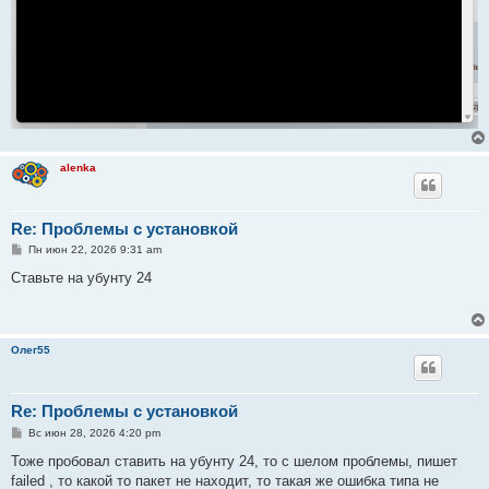
alenka
Re: Проблемы с установкой
С
Пн июн 22, 2026 9:31 am
о
о
Ставьте на убунту 24
б
щ
е
н
и
Олег55
е
Re: Проблемы с установкой
С
Вс июн 28, 2026 4:20 pm
о
о
Тоже пробовал ставить на убунту 24, то с шелом проблемы, пишет
б
failed , то какой то пакет не находит, то такая же ошибка типа не
щ