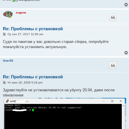
eugene
Re: Проблемы с установкой
С
Ср сен 27, 2017 11:06 am
о
о
Судя по пакетам у вас довольно старая сборка, попробуйте
б
пожалуйста установить актуальную.
щ
е
н
и
Олег55
е
Re: Проблемы с установкой
С
Чт июн 18, 2026 5:19 pm
о
о
Здравствуйте не устанавливается на убунту 20.04, даже после
б
обновления
щ
е
н
и
е