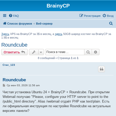
BrainyCP
FAQ
Регистрация
Вход
П
Список форумов
Веб-сервер
о
Здесь
VPS на BrainyCP за 3$ в месяц, а
здесь
50GB шаред-хостинг на BrainyCP за
и
1.9$ в месяц
с
Roundcube
к
Поиск
Расширен
Ответить
8 сообщений • Страница
1
из
1
Стас_123
Roundcube
С
Ср июн 03, 2026 11:56 am
о
о
Чистая установка Ubuntu 24 + BrainyCP + Roundcube. При открытии
б
Webmail получаю "Please, configure your HTTP server to point to the
щ
е
/public_html directory". Alias /webmail отдаёт PHP как text/plain. Есть
н
ли официальная инструкция по настройке Roundcube на актуальных
и
е
версиях панели?