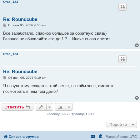
Стас_123
Re: Roundcube
С
Пт июн 05, 2026 4:55 am
о
о
Все заработало, спасибо большое за обратную связь)
б
Главное не обновляйте его до 1.7... Иначе снова слетит
щ
е
н
и
Стас_123
е
Re: Roundcube
С
Сб июн 06, 2026 9:19 am
о
о
Я новую тему создал в этой ветке, по тайм-зоне, сможете
б
посмотреть в чем там дело?
щ
е
н
и
Ответить
е
8 сообщений • Страница
1
из
1
Перейти
Список форумов
Часовой пояс:
UTC