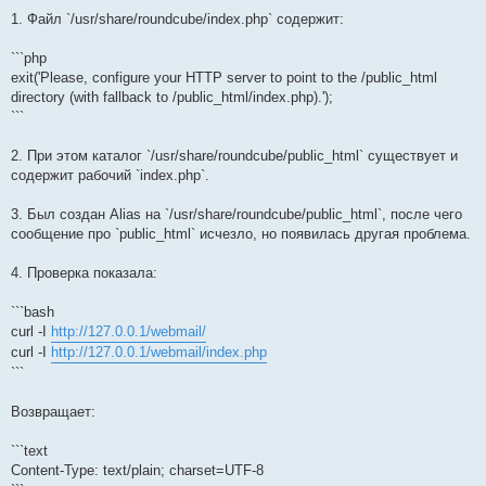
1. Файл `/usr/share/roundcube/index.php` содержит:
```php
exit('Please, configure your HTTP server to point to the /public_html
directory (with fallback to /public_html/index.php).');
```
2. При этом каталог `/usr/share/roundcube/public_html` существует и
содержит рабочий `index.php`.
3. Был создан Alias на `/usr/share/roundcube/public_html`, после чего
сообщение про `public_html` исчезло, но появилась другая проблема.
4. Проверка показала:
```bash
curl -I
http://127.0.0.1/webmail/
curl -I
http://127.0.0.1/webmail/index.php
```
Возвращает:
```text
Content-Type: text/plain; charset=UTF-8