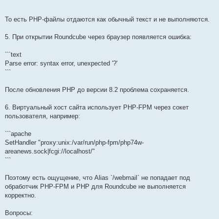
```
То есть PHP-файлы отдаются как обычный текст и не выполняются.
5. При открытии Roundcube через браузер появляется ошибка:
```text
Parse error: syntax error, unexpected '?'
```
После обновления PHP до версии 8.2 проблема сохраняется.
6. Виртуальный хост сайта использует PHP-FPM через сокет
пользователя, например:
```apache
SetHandler "proxy:unix:/var/run/php-fpm/php74w-
areanews.sock|fcgi://localhost/"
```
Поэтому есть ощущение, что Alias `/webmail` не попадает под
обработчик PHP-FPM и PHP для Roundcube не выполняется
корректно.
Вопросы: