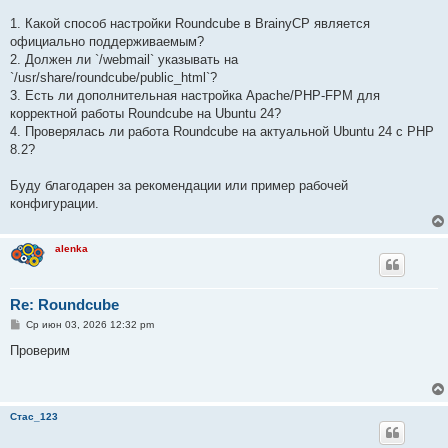
1. Какой способ настройки Roundcube в BrainyCP является
официально поддерживаемым?
2. Должен ли `/webmail` указывать на
`/usr/share/roundcube/public_html`?
3. Есть ли дополнительная настройка Apache/PHP-FPM для
корректной работы Roundcube на Ubuntu 24?
4. Проверялась ли работа Roundcube на актуальной Ubuntu 24 с PHP
8.2?
Буду благодарен за рекомендации или пример рабочей
конфигурации.
alenka
Re: Roundcube
С
Ср июн 03, 2026 12:32 pm
о
о
Проверим
б
щ
е
н
и
Стас_123
е