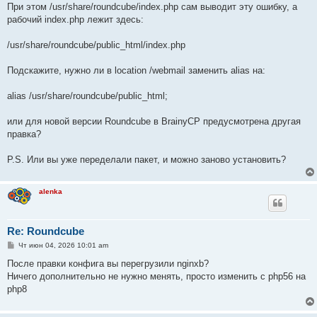
При этом /usr/share/roundcube/index.php сам выводит эту ошибку, а
рабочий index.php лежит здесь:
/usr/share/roundcube/public_html/index.php
Подскажите, нужно ли в location /webmail заменить alias на:
alias /usr/share/roundcube/public_html;
или для новой версии Roundcube в BrainyCP предусмотрена другая
правка?
P.S. Или вы уже переделали пакет, и можно заново установить?
alenka
Re: Roundcube
С
Чт июн 04, 2026 10:01 am
о
о
После правки конфига вы перегрузили nginxb?
б
Ничего дополнительно не нужно менять, просто изменить с php56 на
щ
е
php8
н
и
е