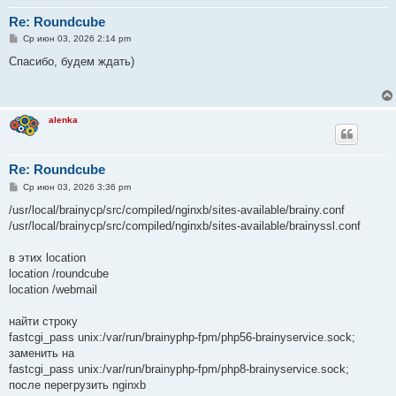
Re: Roundcube
С
Ср июн 03, 2026 2:14 pm
о
о
Спасибо, будем ждать)
б
щ
е
н
и
alenka
е
Re: Roundcube
С
Ср июн 03, 2026 3:36 pm
о
о
/usr/local/brainycp/src/compiled/nginxb/sites-available/brainy.conf
б
/usr/local/brainycp/src/compiled/nginxb/sites-available/brainyssl.conf
щ
е
н
в этих location
и
е
location /roundcube
location /webmail
найти строку
fastcgi_pass unix:/var/run/brainyphp-fpm/php56-brainyservice.sock;
заменить на
fastcgi_pass unix:/var/run/brainyphp-fpm/php8-brainyservice.sock;
после перегрузить nginxb