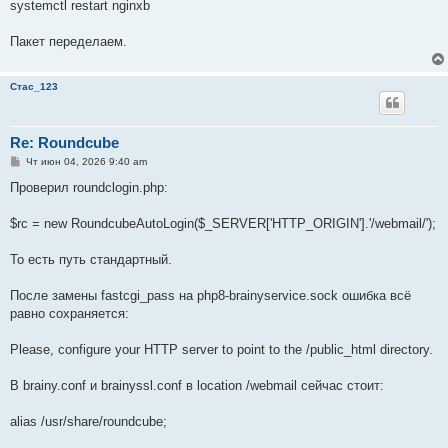
systemctl restart nginxb
Пакет переделаем.
Стас_123
Re: Roundcube
С
Чт июн 04, 2026 9:40 am
о
о
Проверил roundclogin.php:
б
щ
е
$rc = new RoundcubeAutoLogin($_SERVER['HTTP_ORIGIN'].'/webmail/');
н
и
е
То есть путь стандартный.
После замены fastcgi_pass на php8-brainyservice.sock ошибка всё
равно сохраняется:
Please, configure your HTTP server to point to the /public_html directory.
В brainy.conf и brainyssl.conf в location /webmail сейчас стоит:
alias /usr/share/roundcube;