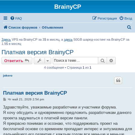
BrainyCP
FAQ
Регистрация
Вход
П
Список форумов
Объявления
о
Здесь
VPS на BrainyCP за 3$ в месяц, а
здесь
50GB шаред-хостинг на BrainyCP за
и
1.9$ в месяц
с
Платная версия BrainyCP
к
Поиск
Расширен
Ответить
4 сообщения • Страница
1
из
1
jokero
Платная версия BrainyCP
С
Чт май 21, 2026 2:54 pm
о
о
Здравствуйте, уважаемые разработчики и участники форума.
б
Я хочу обсудить и одновременно предложить разработчикам данного
щ
е
проекта задуматься о платной версии панели.
н
Я прекрасно понимаю и осознаю, что поддерживать проект на
и
е
бесплатной основе со временем пропадает интерес и энтузиазма для
дальнейшего его развития с каждым годом все меньше и меньше.