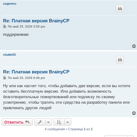
sagemru
Re: Платная версия BrainyCP
С
Пн май 25, 2026 3:55 pm
о
о
поддерживаю
б
щ
е
н
и
vladte02
е
Re: Платная версия BrainyCP
С
Пн май 25, 2026 6:46 pm
о
о
Ну или как насчет того, чтобы добавить две версии, если вы хотите
б
оставить бесплатную версию. Или добавить возможность
щ
е
благотворительных пожертвований или подписку по своему
н
усмотрению, чтобы тратить эти средства на разработку панели или
и
е
привлекать других людей
Ответить
4 сообщения • Страница
1
из
1