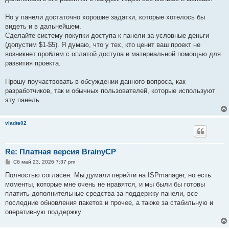
Но у панели достаточно хорошие задатки, которые хотелось бы
видеть и в дальнейшем.
Сделайте систему покупки доступа к панели за условные деньги
(допустим $1-$5). Я думаю, что у тех, кто ценит ваш проект не
возникнет проблем с оплатой доступа и материальной помощью для
развития проекта.
Прошу поучаствовать в обсуждении данного вопроса, как
разработчиков, так и обычных пользователей, которые используют
эту панель.
vladte02
Re: Платная версия BrainyCP
С
Сб май 23, 2026 7:37 pm
о
о
Полностью согласен. Мы думали перейти на ISPmanager, но есть
б
моменты, которые мне очень не нравятся, и мы были бы готовы
щ
е
платить дополнительные средства за поддержку панели, все
н
последние обновления пакетов и прочее, а также за стабильную и
и
е
оперативную поддержку