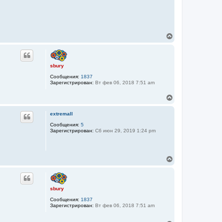
В
е
р
н
у
sbury
т
Сообщения:
1837
ь
Зарегистрирован:
Вт фев 06, 2018 7:51 am
с
я
В
к
е
н
р
а
extremall
н
ч
у
Сообщения:
5
а
Зарегистрирован:
Сб июн 29, 2019 1:24 pm
т
л
ь
у
с
я
В
к
е
н
р
а
н
ч
у
а
sbury
т
л
Сообщения:
1837
ь
у
Зарегистрирован:
Вт фев 06, 2018 7:51 am
с
я
к