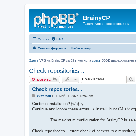
BrainyCP
Панель управления сервером
Ссылки
FAQ
Список форумов
Веб-сервер
Здесь
VPS на BrainyCP за 3$ в месяц, а
здесь
50GB шаред-хостинг н
Check repositories...
П
Ответить
Check repositories...
С
extremall
»
Пн май 11, 2026 12:53 pm
о
о
Continue installation? {y/n}: y
б
Continue and ignore these errors. ./_installUbuntu24.sh: 
щ
е
н
======= The maximum configuration for BrainyCP is sel
и
е
Check repositories... error: check of access to a repository