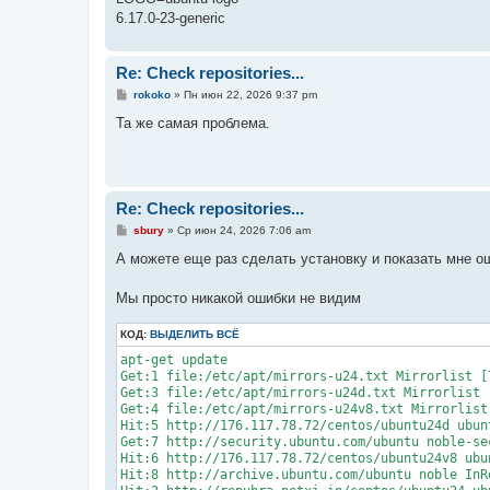
6.17.0-23-generic
Re: Check repositories...
С
rokoko
»
Пн июн 22, 2026 9:37 pm
о
о
Та же самая проблема.
б
щ
е
н
и
е
Re: Check repositories...
С
sbury
»
Ср июн 24, 2026 7:06 am
о
о
А можете еще раз сделать установку и показать мне о
б
щ
е
Мы просто никакой ошибки не видим
н
и
КОД:
е
ВЫДЕЛИТЬ ВСЁ
apt-get update

Get:1 file:/etc/apt/mirrors-u24.txt Mirrorlist [7
Get:3 file:/etc/apt/mirrors-u24d.txt Mirrorlist [
Get:4 file:/etc/apt/mirrors-u24v8.txt Mirrorlist 
Hit:5 http://176.117.78.72/centos/ubuntu24d ubunt
Get:7 http://security.ubuntu.com/ubuntu noble-se
Hit:6 http://176.117.78.72/centos/ubuntu24v8 ubun
Hit:8 http://archive.ubuntu.com/ubuntu noble InRe