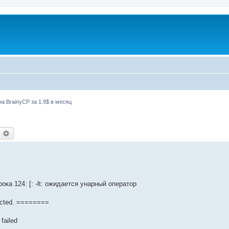
а BrainyCP за 1.9$ в месяц
оиск
Расширенный поиск
строка 124: [: -lt: ожидается унарный оператор
ected. ========
 failed