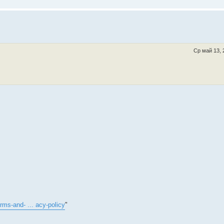
Ср май 13, 
rms-and- ... acy-policy
"