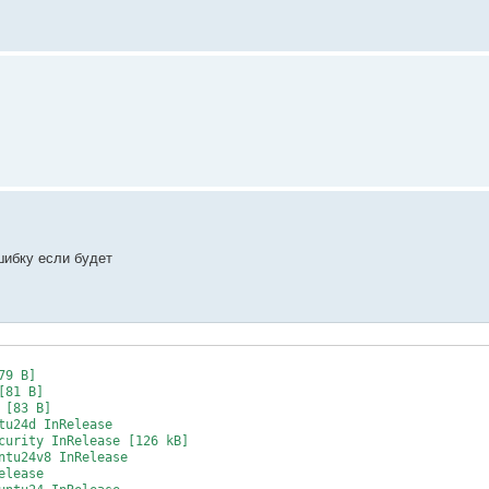
шибку если будет
9 B]

81 B]

[83 B]

u24d InRelease

curity InRelease [126 kB]

tu24v8 InRelease

lease
