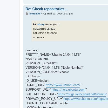
и
е
Re: Check repositories...
С
extremall
»
Ср май 13, 2026 2:07 pm
о
о
б
sbury
писал(а):
↑
щ
е
покажите вывод
н
cat /etc/os-release
и
е
uname -r
uname -r
PRETTY_NAME="Ubuntu 24.04.4 LTS"
NAME="Ubuntu"
VERSION_ID="24.04"
VERSION="24.04.4 LTS (Noble Numbat)"
VERSION_CODENAME=noble
ID=ubuntu
ID_LIKE=debian
HOME_URL="
https://www.ubuntu.com/
"
SUPPORT_URL="
https://help.ubuntu.com/
"
BUG_REPORT_URL="
https://bugs.launchpad.net/ubuntu/
"
PRIVACY_POLICY_URL="
https://www.ubuntu.com/legal/te
UBUNTU_CODENAME=noble
LOGO=ubuntu-logo