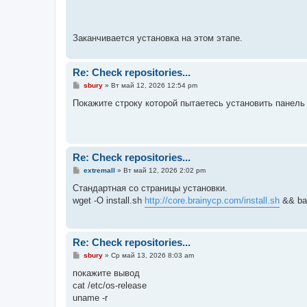
Заканчивается установка на этом этапе.
Re: Check repositories...
С
sbury
»
Вт май 12, 2026 12:54 pm
о
о
Покажите строку которой пытаетесь установить панель
б
щ
е
н
и
е
Re: Check repositories...
С
extremall
»
Вт май 12, 2026 2:02 pm
о
о
Стандартная со страницы установки.
б
wget -O install.sh
http://core.brainycp.com/install.sh
&& bas
щ
е
н
и
е
Re: Check repositories...
С
sbury
»
Ср май 13, 2026 8:03 am
о
о
покажите вывод
б
cat /etc/os-release
щ
е
uname -r
н