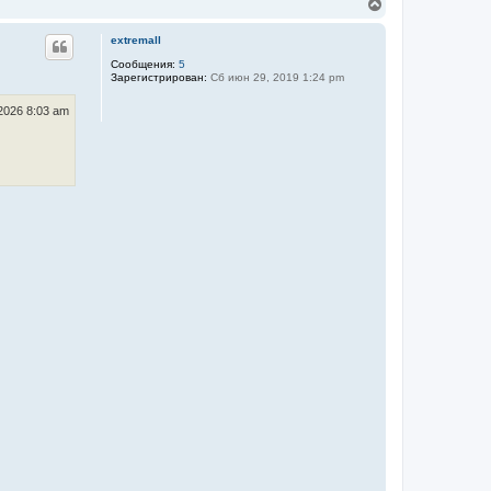
В
н
е
а
р
extremall
ч
н
а
у
Сообщения:
5
л
Зарегистрирован:
Сб июн 29, 2019 1:24 pm
т
у
ь
с
2026 8:03 am
я
к
н
а
ч
а
л
у