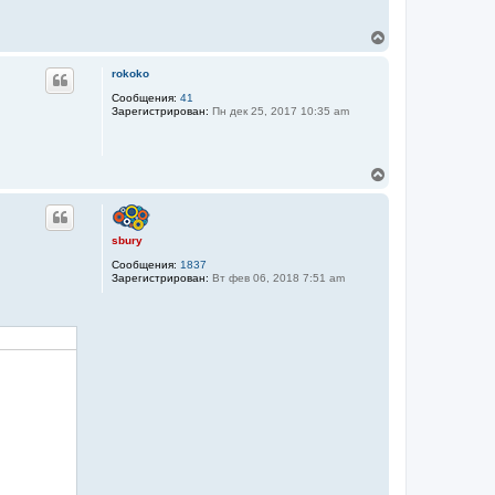
В
е
р
rokoko
н
у
Сообщения:
41
Зарегистрирован:
Пн дек 25, 2017 10:35 am
т
ь
с
я
В
к
е
н
р
а
н
ч
у
а
sbury
т
л
Сообщения:
1837
ь
у
Зарегистрирован:
Вт фев 06, 2018 7:51 am
с
я
к
н
а
ч
а
л
у