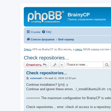
BrainyCP
Панель управления сервером
Ссылки
FAQ
Список форумов
Веб-сервер
Здесь
VPS на BrainyCP за 3$ в месяц, а
здесь
50GB шаред-хостинг н
Check repositories...
П
Ответить
Check repositories...
С
extremall
»
Пн май 11, 2026 12:53 pm
о
о
Continue installation? {y/n}: y
б
Continue and ignore these errors. ./_installUbuntu24.sh: 
щ
е
н
======= The maximum configuration for BrainyCP is sel
и
е
Check repositories... error: check of access to a repository