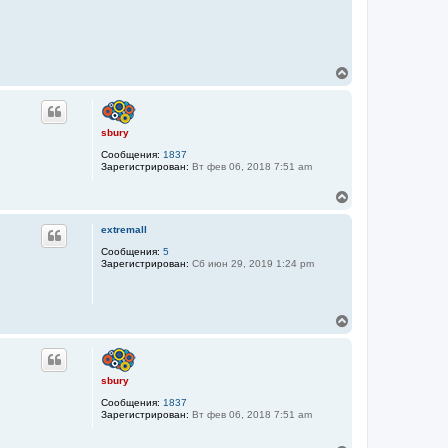
В
е
р
н
у
sbury
т
Сообщения:
1837
ь
Зарегистрирован:
Вт фев 06, 2018 7:51 am
с
я
В
к
е
н
р
а
extremall
н
ч
у
Сообщения:
5
а
Зарегистрирован:
Сб июн 29, 2019 1:24 pm
т
л
ь
у
с
я
В
к
е
н
р
а
н
ч
у
а
sbury
т
л
Сообщения:
1837
ь
у
Зарегистрирован:
Вт фев 06, 2018 7:51 am
с
я
к