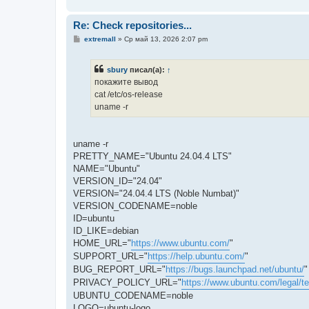
и
е
Re: Check repositories...
С
extremall
»
Ср май 13, 2026 2:07 pm
о
о
б
sbury
писал(а):
↑
щ
е
покажите вывод
н
cat /etc/os-release
и
е
uname -r
uname -r
PRETTY_NAME="Ubuntu 24.04.4 LTS"
NAME="Ubuntu"
VERSION_ID="24.04"
VERSION="24.04.4 LTS (Noble Numbat)"
VERSION_CODENAME=noble
ID=ubuntu
ID_LIKE=debian
HOME_URL="
https://www.ubuntu.com/
"
SUPPORT_URL="
https://help.ubuntu.com/
"
BUG_REPORT_URL="
https://bugs.launchpad.net/ubuntu/
"
PRIVACY_POLICY_URL="
https://www.ubuntu.com/legal/te
UBUNTU_CODENAME=noble
LOGO=ubuntu-logo