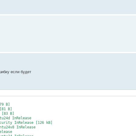
шибку если будет
9 B]

81 B]

[83 B]

u24d InRelease

curity InRelease [126 kB]

tu24v8 InRelease

lease
