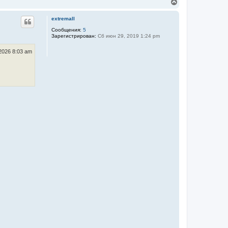
В
н
е
а
р
extremall
ч
н
а
у
Сообщения:
5
л
Зарегистрирован:
Сб июн 29, 2019 1:24 pm
т
у
ь
с
2026 8:03 am
я
к
н
а
ч
а
л
у