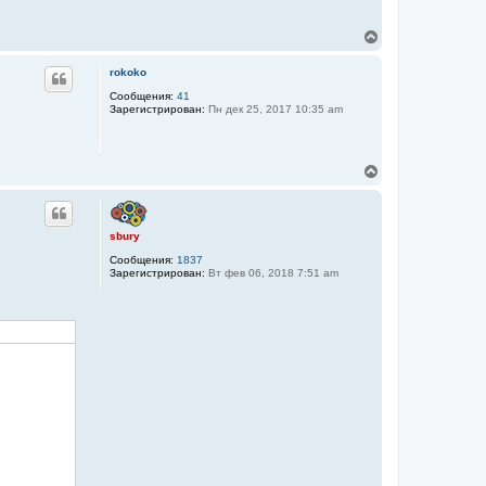
В
е
р
rokoko
н
у
Сообщения:
41
Зарегистрирован:
Пн дек 25, 2017 10:35 am
т
ь
с
я
В
к
е
н
р
а
н
ч
у
а
sbury
т
л
Сообщения:
1837
ь
у
Зарегистрирован:
Вт фев 06, 2018 7:51 am
с
я
к
н
а
ч
а
л
у