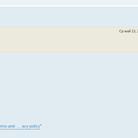
Ср май 13, 
rms-and- ... acy-policy
"