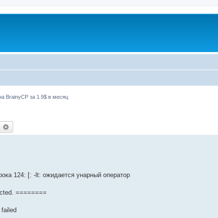
а BrainyCP за 1.9$ в месяц
оиск
Расширенный поиск
строка 124: [: -lt: ожидается унарный оператор
ected. ========
 failed