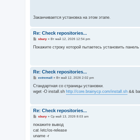
Заканчивается установка на этом этапе.
Re: Check repositories...
С
sbury
»
Вт май 12, 2026 12:54 pm
о
о
Покажите строку которой пытаетесь установить панель
б
щ
е
н
и
е
Re: Check repositories...
С
extremall
»
Вт май 12, 2026 2:02 pm
о
о
Стандартная со страницы установки.
б
wget -O install.sh
http://core.brainycp.com/install.sh
&& bas
щ
е
н
и
е
Re: Check repositories...
С
sbury
»
Ср май 13, 2026 8:03 am
о
о
покажите вывод
б
cat /etc/os-release
щ
е
uname -r
н