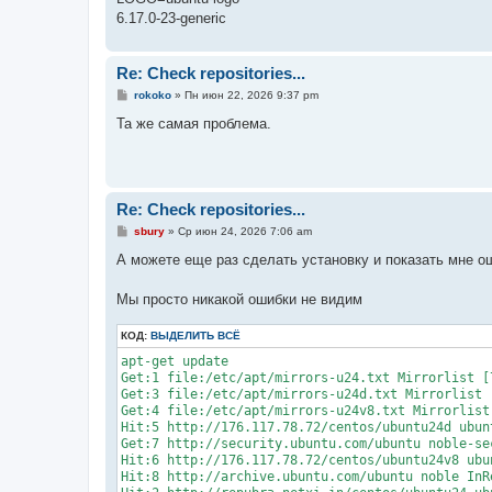
6.17.0-23-generic
Re: Check repositories...
С
rokoko
»
Пн июн 22, 2026 9:37 pm
о
о
Та же самая проблема.
б
щ
е
н
и
е
Re: Check repositories...
С
sbury
»
Ср июн 24, 2026 7:06 am
о
о
А можете еще раз сделать установку и показать мне о
б
щ
е
Мы просто никакой ошибки не видим
н
и
КОД:
е
ВЫДЕЛИТЬ ВСЁ
apt-get update

Get:1 file:/etc/apt/mirrors-u24.txt Mirrorlist [7
Get:3 file:/etc/apt/mirrors-u24d.txt Mirrorlist [
Get:4 file:/etc/apt/mirrors-u24v8.txt Mirrorlist 
Hit:5 http://176.117.78.72/centos/ubuntu24d ubunt
Get:7 http://security.ubuntu.com/ubuntu noble-se
Hit:6 http://176.117.78.72/centos/ubuntu24v8 ubun
Hit:8 http://archive.ubuntu.com/ubuntu noble InRe