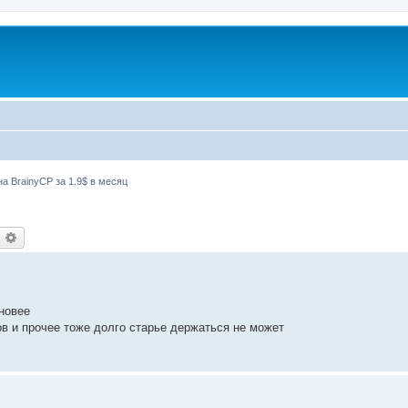
а BrainyCP за 1.9$ в месяц
оиск
Расширенный поиск
 новее
ов и прочее тоже долго старье держаться не может