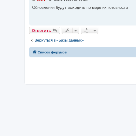
о
о
Обновления будут выходить по мере их готовности
б
щ
е
н
и
е
Ответить
Вернуться в «Базы данных»
Список форумов