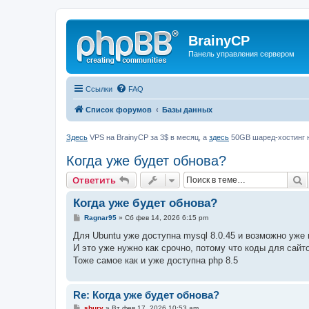
BrainyCP
Панель управления сервером
Ссылки
FAQ
Список форумов
Базы данных
Здесь
VPS на BrainyCP за 3$ в месяц, а
здесь
50GB шаред-хостинг н
Когда уже будет обнова?
П
Ответить
Когда уже будет обнова?
С
Ragnar95
»
Сб фев 14, 2026 6:15 pm
о
о
Для Ubuntu уже доступна mysql 8.0.45 и возможно уже
б
И это уже нужно как срочно, потому что коды для сайт
щ
е
Тоже самое как и уже доступна php 8.5
н
и
е
Re: Когда уже будет обнова?
С
sbury
»
Вт фев 17, 2026 10:53 am