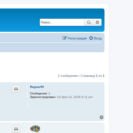
Поиск
Расширенный по
Регистрация
Вход
2 сообщения • Страница
1
из
1
Ragnar95
Сообщения:
1
Зарегистрирован:
Сб фев 14, 2026 6:11 pm
В
е
р
н