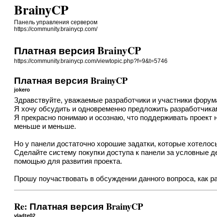
BrainyCP
Панель управления сервером
https://community.brainycp.com/
Платная версия BrainyCP
https://community.brainycp.com/viewtopic.php?f=9&t=5746
Платная версия BrainyCP
jokero
Здравствуйте, уважаемые разработчики и участники форум
Я хочу обсудить и одновременно предложить разработчикам
Я прекрасно понимаю и осознаю, что поддерживать проект 
меньше и меньше.
Но у панели достаточно хорошие задатки, которые хотелос
Сделайте систему покупки доступа к панели за условные ден
помощью для развития проекта.
Прошу поучаствовать в обсуждении данного вопроса, как р
Re: Платная версия BrainyCP
vladte02