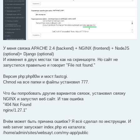
У меня связка APACHE 2.4 (backend) + NGINX (frontend) + NodeJS
(optional)+ Django (optional)
И изменил в двух местах так как на скриншорте. Но сайт не
запустился правильно и говорит "File not found."
Версия php:php80w и мост:fastcgi.
Chmod на все папки и файлы установил 777.
Что бы попробовать другие вариантов связок, установил связку
NGINX и запустил веб сайт. И там ошибка
"404 Not Found
nginx/1.27.1"
Вчём может быть причина ошибок? Я всё сделал по инструкции. И
web server запускает index.php из каталога:
/home/admin/sites/websayt.com/my-app/public