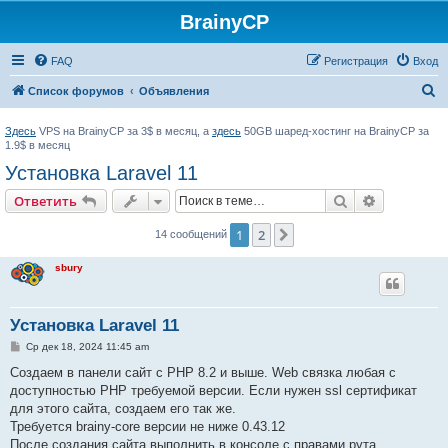
BrainyCP
FAQ
Регистрация
Вход
П
Список форумов
Объявления
о
Здесь
VPS на BrainyCP за 3$ в месяц, а
здесь
50GB шаред-хостинг на BrainyCP за
и
1.9$ в месяц
с
Установка Laravel 11
к
Поиск
Расширен
Ответить
1
2
След.
14 сообщений
sbury
Установка Laravel 11
С
Ср дек 18, 2024 11:45 am
о
о
Создаем в панели сайт с PHP 8.2 и выше. Web связка любая с
б
доступностью PHP требуемой версии. Если нужен ssl сертификат
щ
е
для этого сайта, создаем его так же.
н
Требуется brainy-core версии не ниже 0.43.12
и
е
После создания сайта выполнить в консоле с правами рута.