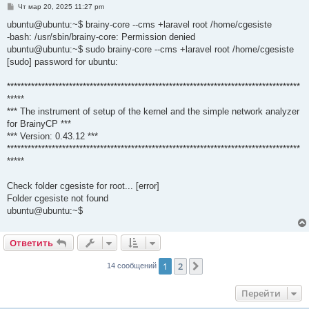
С
Чт мар 20, 2025 11:27 pm
о
о
ubuntu@ubuntu:~$ brainy-core --cms +laravel root /home/cgesiste
б
-bash: /usr/sbin/brainy-core: Permission denied
щ
е
ubuntu@ubuntu:~$ sudo brainy-core --cms +laravel root /home/cgesiste
н
[sudo] password for ubuntu:
и
е
*************************************************************************************
*****
*** The instrument of setup of the kernel and the simple network analyzer
for BrainyCP ***
*** Version: 0.43.12 ***
*************************************************************************************
*****
Check folder cgesiste for root... [error]
Folder cgesiste not found
ubuntu@ubuntu:~$
Ответить
1
2
След.
14 сообщений
Перейти