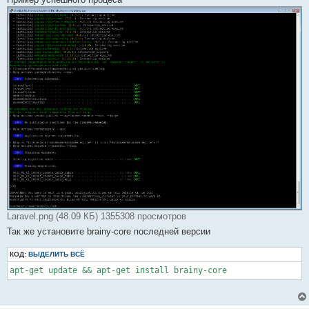
Laravel.png (48.09 КБ) 1355308 просмотров
Так же установите brainy-core последней версии
КОД:
ВЫДЕЛИТЬ ВСЁ
apt-get update && apt-get install brainy-core