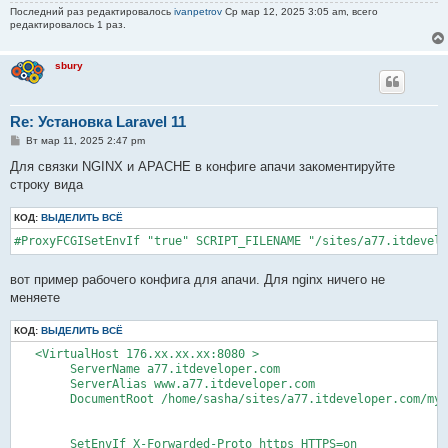
Последний раз редактировалось
ivanpetrov
Ср мар 12, 2025 3:05 am, всего
редактировалось 1 раз.
sbury
Re: Установка Laravel 11
С
Вт мар 11, 2025 2:47 pm
о
о
Для связки NGINX и APACHE в конфиге апачи закоментируйте
б
строку вида
щ
е
н
КОД:
ВЫДЕЛИТЬ ВСЁ
и
е
#ProxyFCGISetEnvIf "true" SCRIPT_FILENAME "/sites/a77.itdevelo
вот пример рабочего конфига для апачи. Для nginx ничего не
меняете
КОД:
ВЫДЕЛИТЬ ВСЁ
   <VirtualHost 176.xx.xx.xx:8080 >

        ServerName a77.itdeveloper.com

        ServerAlias www.a77.itdeveloper.com

        DocumentRoot /home/sasha/sites/a77.itdeveloper.com/my-
        SetEnvIf X-Forwarded-Proto https HTTPS=on
