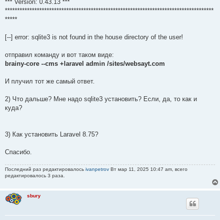
*** Version: 0.43.13 ***
*************************************************************************************
*****
[--] error: sqlite3 is not found in the house directory of the user!
отправил команду и вот таком виде:
brainy-core --cms +laravel admin /sites/websayt.com
И плучил тот же самый ответ.
2) Что дальше? Мне надо sqlite3 установить? Если, да, то как и
куда?
3) Как установить Laravel 8.75?
Спасибо.
Последний раз редактировалось
ivanpetrov
Вт мар 11, 2025 10:47 am, всего
редактировалось 3 раза.
sbury