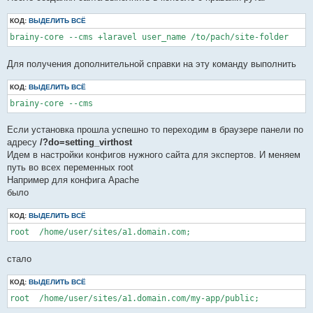
КОД:
ВЫДЕЛИТЬ ВСЁ
brainy-core --cms +laravel user_name /to/pach/site-folder
Для получения дополнительной справки на эту команду выполнить
КОД:
ВЫДЕЛИТЬ ВСЁ
brainy-core --cms
Если установка прошла успешно то переходим в браузере панели по
адресу
/?do=setting_virthost
Идем в настройки конфигов нужного сайта для экспертов. И меняем
путь во всех переменных root
Например для конфига Apache
было
КОД:
ВЫДЕЛИТЬ ВСЁ
root  /home/user/sites/a1.domain.com;
стало
КОД:
ВЫДЕЛИТЬ ВСЁ
root  /home/user/sites/a1.domain.com/my-app/public;