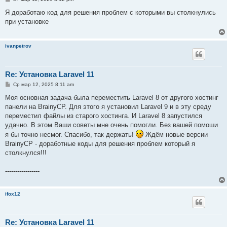
о
о
Я доработаю код для решения проблем с которыми вы столкнулись
б
при установке
щ
е
н
и
ivanpetrov
е
Re: Установка Laravel 11
С
Ср мар 12, 2025 8:11 am
о
о
Моя основная задача была переместить Laravel 8 от другого хостинг
б
панели на BrainyCP. Для этого я установил Laravel 9 и в эту среду
щ
е
переместил файлы из старого хостинга. И Laravel 8 запустился
н
удачно. В этом Ваши советы мне очень помогли. Без вашей помоши
и
е
я бы точно несмог. Спасибо, так держать!
Ждём новые версии
BrainyCP - доработные коды для решения проблем который я
столкнулся!!!
-----------------
ifox12
Re: Установка Laravel 11