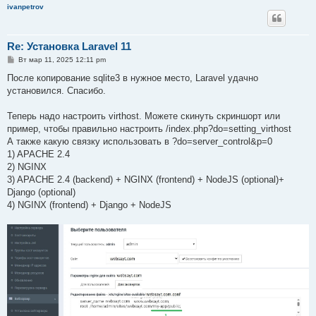
ivanpetrov
Re: Установка Laravel 11
С
Вт мар 11, 2025 12:11 pm
о
о
После копирование sqlite3 в нужное место, Laravel удачно
б
установился. Спасибо.
щ
е
н
Теперь надо настроить virthost. Можете скинуть скриншорт или
и
е
пример, чтобы правильно настроить /index.php?do=setting_virthost
А также какую связку использовать в ?do=server_control&p=0
1) APACHE 2.4
2) NGINX
3) APACHE 2.4 (backend) + NGINX (frontend) + NodeJS (optional)+
Django (optional)
4) NGINX (frontend) + Django + NodeJS