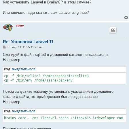
Как установить Laravel в BrainyCP в этом случае?
Или сночало надо скачать сам Laravel из github?
sbury
Re: Установка Laravel 11
С
Вт мар 11, 2025 11:26 am
о
о
Скопируйте файл sqlite3 в домашний каталог пользователя.
б
Например:
щ
е
н
КОД:
ВЫДЕЛИТЬ ВСЁ
и
е
cp -f /bin/sqlite3 /home/sasha/bin/sqlite3

cp -f /bin/env /home/sasha/bin/env
Потом запустите команду установки с указазанием домашнего
каталога сайта, который должен быть создан зарание
Например
КОД:
ВЫДЕЛИТЬ ВСЁ
brainy-core --cms +laravel sasha /sites/b15.itdeveloper.com
Пример успешного процеса