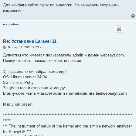
Для конфига сайта nginx по аналогии. Не забываем сохранить
изменения.
ivanpetrov
Re: Установка Laravel 11
С
Вт мар 11, 2025 9:23 am
о
о
Дупустим что имеется пользователь admin и домен websayt.com.
б
Прошу ответить несколько моих вопросов:
щ
е
н
1) Правильно-ли набрал команду?
и
е
OS: Ubuntu server 24.04.
SSH client: Putty.
Защёл в root и отправил команду:
brainy-core --cms +laravel admin /home/admin/sites/websayt.com
И плучил ответ:
*************************************************************************************
*****
*** The instrument of setup of the kernel and the simple network analyzer
for BrainyCP ***