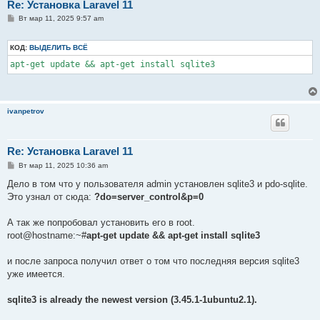
Re: Установка Laravel 11
С
Вт мар 11, 2025 9:57 am
о
о
б
КОД:
ВЫДЕЛИТЬ ВСЁ
щ
е
apt-get update && apt-get install sqlite3
н
и
е
ivanpetrov
Re: Установка Laravel 11
С
Вт мар 11, 2025 10:36 am
о
о
Дело в том что у пользователя admin установлен sqlite3 и pdo-sqlite.
б
Это узнал от сюда:
?do=server_control&p=0
щ
е
н
А так же попробовал установить его в root.
и
е
root@hostname:~#
apt-get update && apt-get install sqlite3
и после запроса получил ответ о том что последняя версия sqlite3
уже имеется.
sqlite3 is already the newest version (3.45.1-1ubuntu2.1).