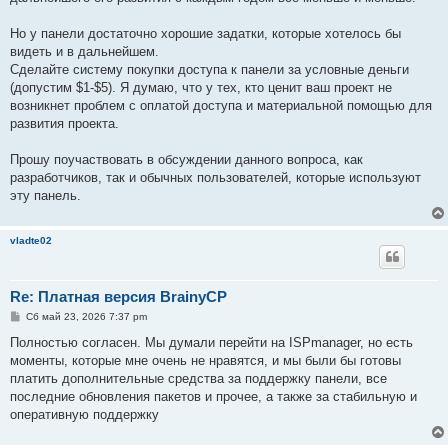
Но у панели достаточно хорошие задатки, которые хотелось бы
видеть и в дальнейшем.
Сделайте систему покупки доступа к панели за условные деньги
(допустим $1-$5). Я думаю, что у тех, кто ценит ваш проект не
возникнет проблем с оплатой доступа и материальной помощью для
развития проекта.
Прошу поучаствовать в обсуждении данного вопроса, как
разработчиков, так и обычных пользователей, которые используют
эту панель.
vladte02
Re: Платная версия BrainyCP
С
Сб май 23, 2026 7:37 pm
о
о
Полностью согласен. Мы думали перейти на ISPmanager, но есть
б
моменты, которые мне очень не нравятся, и мы были бы готовы
щ
е
платить дополнительные средства за поддержку панели, все
н
последние обновления пакетов и прочее, а также за стабильную и
и
е
оперативную поддержку