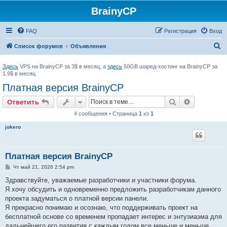
BrainyCP
FAQ
Регистрация
Вход
П
Список форумов
Объявления
о
Здесь
VPS на BrainyCP за 3$ в месяц, а
здесь
50GB шаред-хостинг на BrainyCP за
и
1.9$ в месяц
с
Платная версия BrainyCP
к
Поиск
Расширен
Ответить
4 сообщения • Страница
1
из
1
jokero
Платная версия BrainyCP
С
Чт май 21, 2026 2:54 pm
о
о
Здравствуйте, уважаемые разработчики и участники форума.
б
Я хочу обсудить и одновременно предложить разработчикам данного
щ
е
проекта задуматься о платной версии панели.
н
Я прекрасно понимаю и осознаю, что поддерживать проект на
и
е
бесплатной основе со временем пропадает интерес и энтузиазма для
дальнейшего его развития с каждым годом все меньше и меньше.