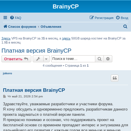
BrainyCP
FAQ
Регистрация
Вход
П
Список форумов
Объявления
о
Здесь
VPS на BrainyCP за 3$ в месяц, а
здесь
50GB шаред-хостинг на BrainyCP за
и
1.9$ в месяц
с
Платная версия BrainyCP
к
Поиск
Расширен
Ответить
4 сообщения • Страница
1
из
1
jokero
Платная версия BrainyCP
С
Чт май 21, 2026 2:54 pm
о
о
Здравствуйте, уважаемые разработчики и участники форума.
б
Я хочу обсудить и одновременно предложить разработчикам данного
щ
е
проекта задуматься о платной версии панели.
н
Я прекрасно понимаю и осознаю, что поддерживать проект на
и
е
бесплатной основе со временем пропадает интерес и энтузиазма для
дальнейшего его развития с каждым годом все меньше и меньше.