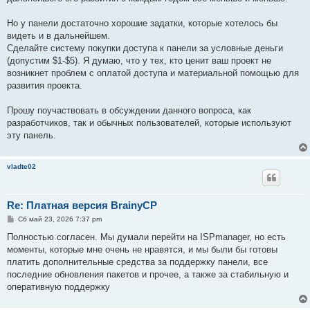
Но у панели достаточно хорошие задатки, которые хотелось бы
видеть и в дальнейшем.
Сделайте систему покупки доступа к панели за условные деньги
(допустим $1-$5). Я думаю, что у тех, кто ценит ваш проект не
возникнет проблем с оплатой доступа и материальной помощью для
развития проекта.
Прошу поучаствовать в обсуждении данного вопроса, как
разработчиков, так и обычных пользователей, которые используют
эту панель.
vladte02
Re: Платная версия BrainyCP
С
Сб май 23, 2026 7:37 pm
о
о
Полностью согласен. Мы думали перейти на ISPmanager, но есть
б
моменты, которые мне очень не нравятся, и мы были бы готовы
щ
е
платить дополнительные средства за поддержку панели, все
н
последние обновления пакетов и прочее, а также за стабильную и
и
е
оперативную поддержку