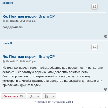
sagemru
Re: Платная версия BrainyCP
С
Пн май 25, 2026 3:55 pm
о
о
поддерживаю
б
щ
е
н
и
vladte02
е
Re: Платная версия BrainyCP
С
Пн май 25, 2026 6:46 pm
о
о
Ну или как насчет того, чтобы добавить две версии, если вы хотите
б
оставить бесплатную версию. Или добавить возможность
щ
е
благотворительных пожертвований или подписку по своему
н
усмотрению, чтобы тратить эти средства на разработку панели или
и
е
привлекать других людей
Ответить
4 сообщения • Страница
1
из
1