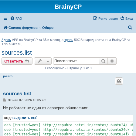
BrainyCP
FAQ
Регистрация
Вход
П
Список форумов
Общее
о
Здесь
VPS на BrainyCP за 3$ в месяц, а
здесь
50GB шаред-хостинг на BrainyCP за
и
1.9$ в месяц
с
sources.list
к
Поиск
Расширен
Ответить
1 сообщение • Страница
1
из
1
jokero
sources.list
С
Чт май 07, 2026 10:05 am
о
о
Не работает не один из серверов обновления:
б
щ
КОД:
е
ВЫДЕЛИТЬ ВСЁ
н
deb [trusted=yes] http://repubra.netxi.in/centos/ubuntu24/ ubu
и
е
deb [trusted=yes] http://repubra.netxi.in/centos/ubuntu24d/ ub
deb [trusted=yes] http://repubra.netxi.in/centos/ubuntu24f/ ub