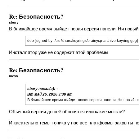
Re: Безопасность?
sbury
В ближайшее время выйдет новая версия панели. Ни новый п
deb [signed-by=/usr/share/keyrings/brainycp-archive-keyring.gpg]
Инсталлятор уже не содержит этой проблемы
Re: Безопасность?
mesb
sbury
писал(а):
↑
Вт май 26, 2026 3:30 am
В ближайшее время выйдет новая версия панели. Ни новый пат
Обычный версии до неё обновятся или какие мысли?
И касательно темы топика у нас все платформы закрыты по