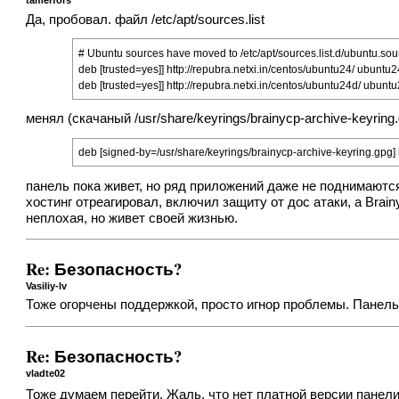
tamerfors
Да, пробовал. файл /etc/apt/sources.list
# Ubuntu sources have moved to /etc/apt/sources.list.d/ubuntu.sou
deb [trusted=yes]]
http://repubra.netxi.in/centos/ubuntu24/
ubuntu2
deb [trusted=yes]]
http://repubra.netxi.in/centos/ubuntu24d/
ubuntu
менял (скачаный /usr/share/keyrings/brainycp-archive-keyring
deb [signed-by=/usr/share/keyrings/brainycp-archive-keyring.gpg]
панель пока живет, но ряд приложений даже не поднимаются
хостинг отреагировал, включил защиту от дос атаки, а Bra
неплохая, но живет своей жизнью.
Re: Безопасность?
Vasiliy-lv
Тоже огорчены поддержкой, просто игнор проблемы. Панель
Re: Безопасность?
vladte02
Тоже думаем перейти. Жаль, что нет платной версии пане