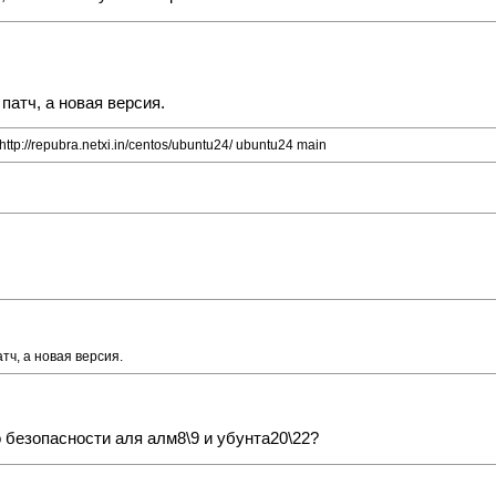
атч, а новая версия.
http://repubra.netxi.in/centos/ubuntu24/
ubuntu24 main
ч, а новая версия.
 безопасности аля алм8\9 и убунта20\22?