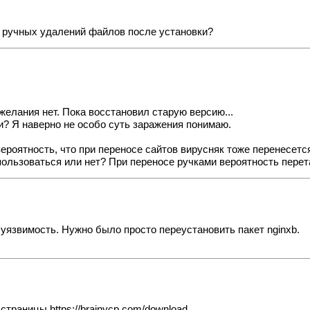
з ручных удалений файлов после установки?
желания нет. Пока восстановил старую версию...
ми? Я наверно не особо суть заражения понимаю.
ероятность, что при переносе сайтов вирусняк тоже перенесетс
пользоваться или нет? При переносе ручками вероятность пере
уязвимость. Нужно было просто переустановить пакет nginxb.
о страницы
https://brainycp.com/download