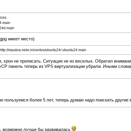
rces
4 main
24d main
.gpg имеет место)
http://repubra.netxi.in/centos/ubuntu24/
ubuntu24 main
, хрон не прописать. Ситуация не из веселых. Обратил внимани
inyCP панель теперь из VPS виртуализации убрали. Иными слова
ю пользуемся более 5 лет, теперь думаю надо поискать другие 
ли, возможно лучше бы развивалась