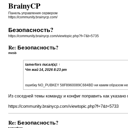
BrainyCP
Панель управления сервером
https://community.brainycp.com/
Безопасность?
https://community.brainycp.com/viewtopic.php?f=7&t=5735
Re: Безопасность?
mesb
tamerfors
писал(а):
↑
Чт май 14, 2026 8:23 pm
ошибку NO_PUBKEY 58F8960089C684BD ни каким образом не 
Из соседней темы команду и конфиг поправить как указано
https://community.brainycp.com/viewtopic.php?f=7&t=5733
Re: Безопасность?