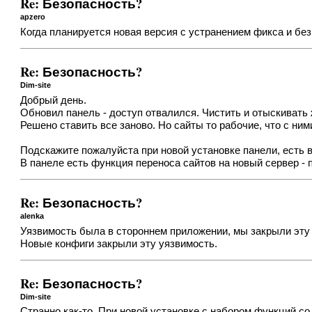
Re: Безопасность?
apzero
Когда планируется новая версия с устранением фикса и бе
Re: Безопасность?
Dim-site
Добрый день.
Обновил панель - доступ отвалился. Чистить и отыскивать 
Решено ставить все заново. Но сайты то рабочие, что с ни
Подскажите пожалуйста при новой установке панели, есть в
В панеле есть функция переноса сайтов на новый сервер - 
Re: Безопасность?
alenka
Уязвимость была в стороннем приложении, мы закрыли эту 
Новые конфиги закрыли эту уязвимость.
Re: Безопасность?
Dim-site
Странно как-то. При новой установке с набором функций с