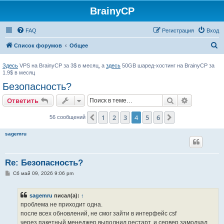
BrainyCP
FAQ
Регистрация
Вход
П
Список форумов
Общее
о
Здесь
VPS на BrainyCP за 3$ в месяц, а
здесь
50GB шаред-хостинг на BrainyCP за
и
1.9$ в месяц
с
Безопасность?
к
Поиск
Расширен
Ответить
1
2
3
4
5
6
Пред.
След.
56 сообщений
sagemru
Re: Безопасность?
С
Сб май 09, 2026 9:06 pm
о
о
б
sagemru
писал(а):
↑
щ
е
проблема не приходит одна.
н
после всех обновлений, не смог зайти в интерфейс csf
и
е
через пакетный менеджер выполнил рестарт, и сервер замолчал....