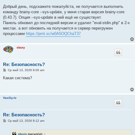
Добрый день, подскажите пожалуйста, не получается выполнить
команду brainy-core --sys-update, у меня старая версия brainy-core
(0.43.7). Опция --sys-update в ней ещё не существует.
Панель обновил до последней версии и удалил "eval-stdin.php" в 2-х
местах. а вот обновить на получается и сервер перегружен
процессами
https://prnt.sc/w0A5OQChaT37
sbury
Re: Безопасность?
С
Ср май 13, 2026 8:00 am
о
о
Какая система?
б
щ
е
н
и
Vasiliy-lv
е
Re: Безопасность?
С
Ср май 13, 2026 8:12 am
о
о
б
sbury
писал(а):
↑
щ