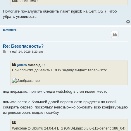
Какая система?
н
и
е
Помогите пожалуйста обновить пакет nginxb на Cent OS 7, чтоб
убрать уязвимость
tamerfors
Re: Безопасность?
С
Чт май 14, 2026 8:23 pm
о
о
б
jokero
писал(а):
↑
щ
е
При попытке добавить CRON задачу выдает теперь это:
н
и
е
подтверждаю, причем следы watchdog в cron имеет место
помимо всего с большей долей вероятности придется по новой
собирать сервер, поскольку невозможно обновить всю конфигурацию
из репозитория. выдает ошибку
Welcome to Ubuntu 24.04.4 LTS (GNU/Linux 6.8.0-111-generic x86_64)