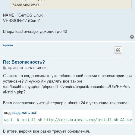
е
Какая система?
н
и
е
NAME="CentOS Linux"
VERSION="7 (Core)"
Вчера load average: доходил до 40
apzero
Re: Безопасность?
С
Ср май 13, 2026 10:48 am
о
о
Скажите, а когда ожидать уже обновленной версии в репозитории при
б
установке? И нужно ли удалять все так же
щ
е
/usr/local/brainycp/src/phpseclib2/vendor/phpunit/phpunit/src/Util/PHP/ev
н
al-stdin.php?
и
е
Взял совершенно чистый сервер с ubuntu 24 и установил так панель
КОД:
ВЫДЕЛИТЬ ВСЁ
В итоге, версия все равно требует обновления.