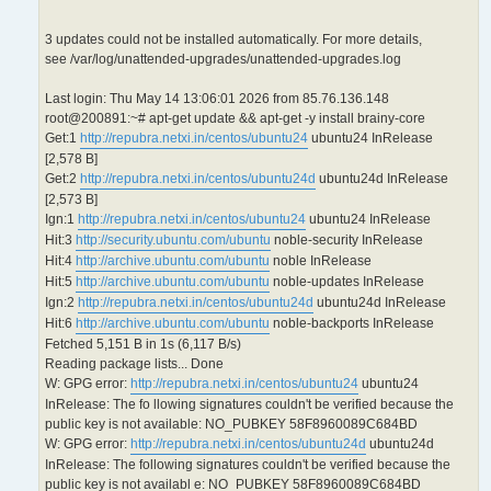
3 updates could not be installed automatically. For more details,
see /var/log/unattended-upgrades/unattended-upgrades.log
Last login: Thu May 14 13:06:01 2026 from 85.76.136.148
root@200891:~# apt-get update && apt-get -y install brainy-core
Get:1
http://repubra.netxi.in/centos/ubuntu24
ubuntu24 InRelease
[2,578 B]
Get:2
http://repubra.netxi.in/centos/ubuntu24d
ubuntu24d InRelease
[2,573 B]
Ign:1
http://repubra.netxi.in/centos/ubuntu24
ubuntu24 InRelease
Hit:3
http://security.ubuntu.com/ubuntu
noble-security InRelease
Hit:4
http://archive.ubuntu.com/ubuntu
noble InRelease
Hit:5
http://archive.ubuntu.com/ubuntu
noble-updates InRelease
Ign:2
http://repubra.netxi.in/centos/ubuntu24d
ubuntu24d InRelease
Hit:6
http://archive.ubuntu.com/ubuntu
noble-backports InRelease
Fetched 5,151 B in 1s (6,117 B/s)
Reading package lists... Done
W: GPG error:
http://repubra.netxi.in/centos/ubuntu24
ubuntu24
InRelease: The fo llowing signatures couldn't be verified because the
public key is not available: NO_PUBKEY 58F8960089C684BD
W: GPG error:
http://repubra.netxi.in/centos/ubuntu24d
ubuntu24d
InRelease: The following signatures couldn't be verified because the
public key is not availabl e: NO_PUBKEY 58F8960089C684BD