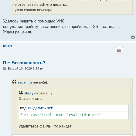
не отвечает по ssh что делать...
нужна срочно помощь!
Удалось решить с помощью VNC
csf удалил. работу восстановил, но проблема с SSL осталась.
Ждем решения.
jokero
Re: Безопасность?
С
Вс май 10, 2026 1:24 pm
о
о
б
sagemru
писал(а):
↑
щ
е
н
sbury
писал(а):
↑
и
е
3. выполнить
КОД:
ВЫДЕЛИТЬ ВСЁ
find /usr/local -name "eval-stdin.php"
удалитьвсе файлы что найдет