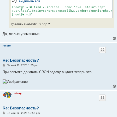
КОД:
ВЫДЕЛИТЬ ВСЁ
[root@e ~]# find /usr/local -name "eval-stdin*.php"

/usr/local/brainycp/src/phpseclib2/vendor/phpunit/phpunit/
[root@e ~]#
Удалять eval-stdin_x.php ?
Да, любые упоминания.
jokero
Re: Безопасность?
С
Пн май 11, 2026 1:25 pm
о
о
При попытке добавить CRON задачу выдает теперь это:
б
щ
е
н
и
е
sbury
Re: Безопасность?
С
Вт май 12, 2026 12:55 pm
о