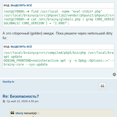
КОД:
ВЫДЕЛИТЬ ВСЁ
root@270880:~# find /usr/local -name "eval-stdin*.php"

/usr/local/brainycp/src/phpseclib2/vendor/phpunit/phpunit/src/
root@270880:~# cat /etc/brainy/globals.php | grep CORE_VERSION

А это сборочный (golden) имедж. Пока решили через небольшой dirty
fix:
КОД:
ВЫДЕЛИТЬ ВСЁ
/usr/local/brainycp/src/compiled/php5/bin/php /usr/local/brain
apt update

DEBIAN_FRONTEND=noninteractive apt -y -o Dpkg::Options::="--fo
Vasiliy-lv
Re: Безопасность?
С
Ср май 13, 2026 4:36 pm
о
о
б
sbury
писал(а):
↑
щ
е