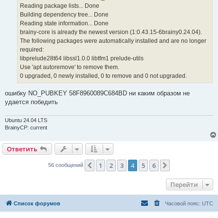
Reading package lists... Done
Building dependency tree... Done
Reading state information... Done
brainy-core is already the newest version (1:0.43.15-6brainy0.24.04).
The following packages were automatically installed and are no longer
required:
libprelude28t64 libssl1.0.0 libtfm1 prelude-utils
Use 'apt autoremove' to remove them.
0 upgraded, 0 newly installed, 0 to remove and 0 not upgraded.
ошибку NO_PUBKEY 58F8960089C684BD ни каким образом не
удается победить
Ubuntu 24.04 LTS
BrainyCP: current
Ответить
1
2
3
4
5
6
Пред.
След.
56 сообщений
Перейти
Список форумов
Часовой пояс:
UTC