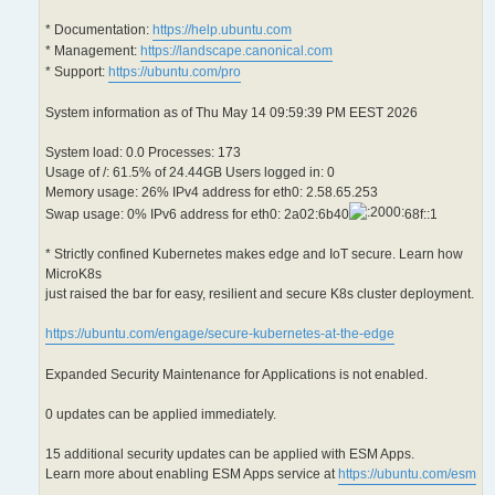
* Documentation:
https://help.ubuntu.com
* Management:
https://landscape.canonical.com
* Support:
https://ubuntu.com/pro
System information as of Thu May 14 09:59:39 PM EEST 2026
System load: 0.0 Processes: 173
Usage of /: 61.5% of 24.44GB Users logged in: 0
Memory usage: 26% IPv4 address for eth0: 2.58.65.253
Swap usage: 0% IPv6 address for eth0: 2a02:6b40
68f::1
* Strictly confined Kubernetes makes edge and IoT secure. Learn how
MicroK8s
just raised the bar for easy, resilient and secure K8s cluster deployment.
https://ubuntu.com/engage/secure-kubernetes-at-the-edge
Expanded Security Maintenance for Applications is not enabled.
0 updates can be applied immediately.
15 additional security updates can be applied with ESM Apps.
Learn more about enabling ESM Apps service at
https://ubuntu.com/esm