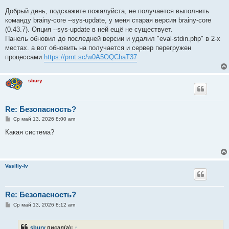
Добрый день, подскажите пожалуйста, не получается выполнить
команду brainy-core --sys-update, у меня старая версия brainy-core
(0.43.7). Опция --sys-update в ней ещё не существует.
Панель обновил до последней версии и удалил "eval-stdin.php" в 2-х
местах. а вот обновить на получается и сервер перегружен
процессами
https://prnt.sc/w0A5OQChaT37
sbury
Re: Безопасность?
С
Ср май 13, 2026 8:00 am
о
о
Какая система?
б
щ
е
н
и
Vasiliy-lv
е
Re: Безопасность?
С
Ср май 13, 2026 8:12 am
о
о
б
sbury
писал(а):
↑
щ