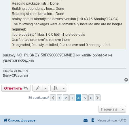
Reading package lists... Done
Building dependency tree... Done
Reading state information... Done
brainy-core is already the newest version (1:0.43.15-6brainy0.24.04).
The following packages were automatically installed and are no longer
required:
libprelude28t64 libssl1.0.0 libtfm1 prelude-utils
Use 'apt autoremove' to remove them.
0 upgraded, 0 newly installed, 0 to remove and 0 not upgraded.
ошибку NO_PUBKEY 58F8960089C684BD ни каким образом не
удается победить
Ubuntu 24.04 LTS
BrainyCP: current
Ответить
1
2
3
4
5
6
Пред.
След.
56 сообщений
Перейти
Список форумов
Часовой пояс:
UTC