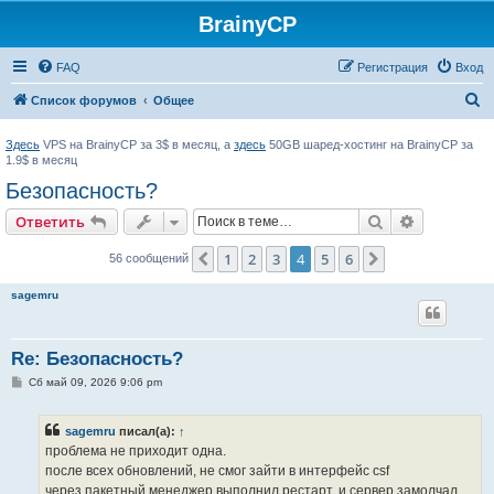
BrainyCP
FAQ
Регистрация
Вход
П
Список форумов
Общее
о
Здесь
VPS на BrainyCP за 3$ в месяц, а
здесь
50GB шаред-хостинг на BrainyCP за
и
1.9$ в месяц
с
Безопасность?
к
Поиск
Расширен
Ответить
1
2
3
4
5
6
Пред.
След.
56 сообщений
sagemru
Re: Безопасность?
С
Сб май 09, 2026 9:06 pm
о
о
б
sagemru
писал(а):
↑
щ
е
проблема не приходит одна.
н
после всех обновлений, не смог зайти в интерфейс csf
и
е
через пакетный менеджер выполнил рестарт, и сервер замолчал....