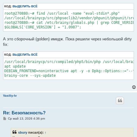
КОД:
ВЫДЕЛИТЬ ВСЁ
root@270880:~# find /usr/local -name "eval-stdin*.php"

/usr/local/brainycp/src/phpseclib2/vendor/phpunit/phpunit/src/
root@270880:~# cat /etc/brainy/globals.php | grep CORE_VERSION

А это сборочный (golden) имедж. Пока решили через небольшой dirty
fix:
КОД:
ВЫДЕЛИТЬ ВСЁ
/usr/local/brainycp/src/compiled/php5/bin/php /usr/local/brain
apt update

DEBIAN_FRONTEND=noninteractive apt -y -o Dpkg::Options::="--fo
Vasiliy-lv
Re: Безопасность?
С
Ср май 13, 2026 4:36 pm
о
о
б
sbury
писал(а):
↑
щ
е