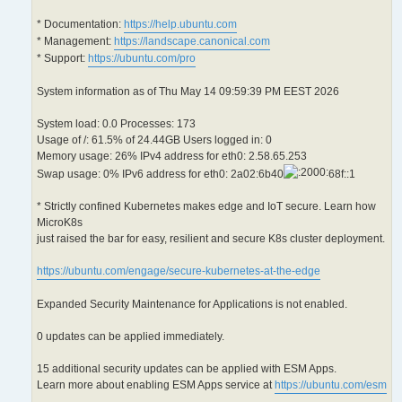
* Documentation:
https://help.ubuntu.com
* Management:
https://landscape.canonical.com
* Support:
https://ubuntu.com/pro
System information as of Thu May 14 09:59:39 PM EEST 2026
System load: 0.0 Processes: 173
Usage of /: 61.5% of 24.44GB Users logged in: 0
Memory usage: 26% IPv4 address for eth0: 2.58.65.253
Swap usage: 0% IPv6 address for eth0: 2a02:6b40
68f::1
* Strictly confined Kubernetes makes edge and IoT secure. Learn how
MicroK8s
just raised the bar for easy, resilient and secure K8s cluster deployment.
https://ubuntu.com/engage/secure-kubernetes-at-the-edge
Expanded Security Maintenance for Applications is not enabled.
0 updates can be applied immediately.
15 additional security updates can be applied with ESM Apps.
Learn more about enabling ESM Apps service at
https://ubuntu.com/esm