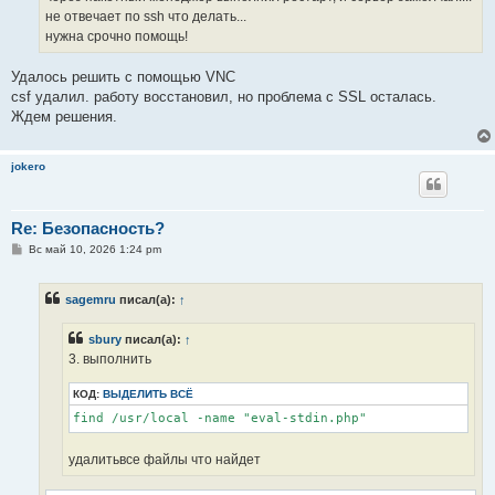
не отвечает по ssh что делать...
нужна срочно помощь!
Удалось решить с помощью VNC
csf удалил. работу восстановил, но проблема с SSL осталась.
Ждем решения.
jokero
Re: Безопасность?
С
Вс май 10, 2026 1:24 pm
о
о
б
sagemru
писал(а):
↑
щ
е
н
sbury
писал(а):
↑
и
е
3. выполнить
КОД:
ВЫДЕЛИТЬ ВСЁ
find /usr/local -name "eval-stdin.php"
удалитьвсе файлы что найдет