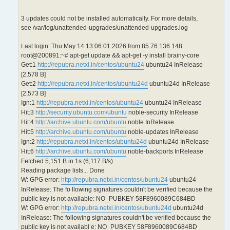
3 updates could not be installed automatically. For more details,
see /var/log/unattended-upgrades/unattended-upgrades.log
Last login: Thu May 14 13:06:01 2026 from 85.76.136.148
root@200891:~# apt-get update && apt-get -y install brainy-core
Get:1
http://repubra.netxi.in/centos/ubuntu24
ubuntu24 InRelease
[2,578 B]
Get:2
http://repubra.netxi.in/centos/ubuntu24d
ubuntu24d InRelease
[2,573 B]
Ign:1
http://repubra.netxi.in/centos/ubuntu24
ubuntu24 InRelease
Hit:3
http://security.ubuntu.com/ubuntu
noble-security InRelease
Hit:4
http://archive.ubuntu.com/ubuntu
noble InRelease
Hit:5
http://archive.ubuntu.com/ubuntu
noble-updates InRelease
Ign:2
http://repubra.netxi.in/centos/ubuntu24d
ubuntu24d InRelease
Hit:6
http://archive.ubuntu.com/ubuntu
noble-backports InRelease
Fetched 5,151 B in 1s (6,117 B/s)
Reading package lists... Done
W: GPG error:
http://repubra.netxi.in/centos/ubuntu24
ubuntu24
InRelease: The fo llowing signatures couldn't be verified because the
public key is not available: NO_PUBKEY 58F8960089C684BD
W: GPG error:
http://repubra.netxi.in/centos/ubuntu24d
ubuntu24d
InRelease: The following signatures couldn't be verified because the
public key is not availabl e: NO_PUBKEY 58F8960089C684BD