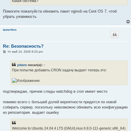
Какая система?
н
и
е
Помогите пожалуйста обновить пакет nginxb на Cent OS 7, чтоб
убрать уязвимость
tamerfors
Re: Безопасность?
С
Чт май 14, 2026 8:23 pm
о
о
б
jokero
писал(а):
↑
щ
е
При попытке добавить CRON задачу выдает теперь это:
н
и
е
подтверждаю, причем следы watchdog в cron имеет место
помимо всего с большей долей вероятности придется по новой
собирать сервер, поскольку невозможно обновить всю конфигурацию
из репозитория. выдает ошибку
Welcome to Ubuntu 24.04.4 LTS (GNU/Linux 6.8.0-111-generic x86_64)