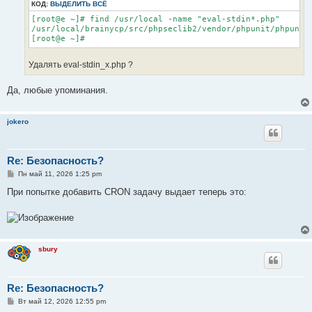
КОД:
ВЫДЕЛИТЬ ВСЁ
[root@e ~]# find /usr/local -name "eval-stdin*.php"

/usr/local/brainycp/src/phpseclib2/vendor/phpunit/phpunit/
[root@e ~]#
Удалять eval-stdin_x.php ?
Да, любые упоминания.
jokero
Re: Безопасность?
С
Пн май 11, 2026 1:25 pm
о
о
При попытке добавить CRON задачу выдает теперь это:
б
щ
е
н
и
е
sbury
Re: Безопасность?
С
Вт май 12, 2026 12:55 pm
о