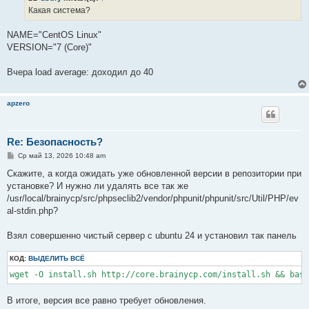
е
Какая система?
н
и
е
NAME="CentOS Linux"
VERSION="7 (Core)"
Вчера load average: доходил до 40
apzero
Re: Безопасность?
С
Ср май 13, 2026 10:48 am
о
о
Скажите, а когда ожидать уже обновленной версии в репозитории при
б
установке? И нужно ли удалять все так же
щ
е
/usr/local/brainycp/src/phpseclib2/vendor/phpunit/phpunit/src/Util/PHP/ev
н
al-stdin.php?
и
е
Взял совершенно чистый сервер с ubuntu 24 и установил так панель
КОД:
ВЫДЕЛИТЬ ВСЁ
В итоге, версия все равно требует обновления.