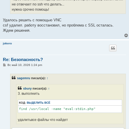
не отвечает по ssh что делать...
нужна срочно помощь!
Удалось решить с помощью VNC
csf удалил. работу восстановил, но проблема с SSL осталась.
Ждем решения.
jokero
Re: Безопасность?
С
Вс май 10, 2026 1:24 pm
о
о
б
sagemru
писал(а):
↑
щ
е
н
sbury
писал(а):
↑
и
е
3. выполнить
КОД:
ВЫДЕЛИТЬ ВСЁ
find /usr/local -name "eval-stdin.php"
удалитьвсе файлы что найдет