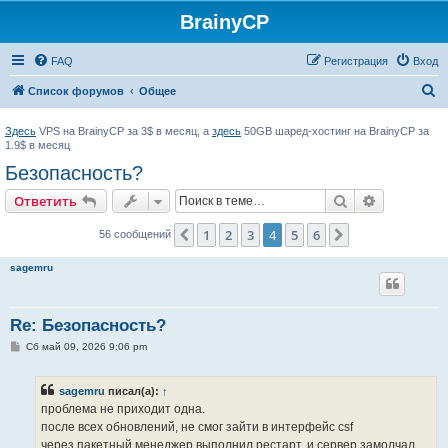
BrainyCP
FAQ
Регистрация
Вход
П
Список форумов
Общее
о
Здесь
VPS на BrainyCP за 3$ в месяц, а
здесь
50GB шаред-хостинг на BrainyCP за
и
1.9$ в месяц
с
Безопасность?
к
Поиск
Расширен
Ответить
1
2
3
4
5
6
Пред.
След.
56 сообщений
sagemru
Re: Безопасность?
С
Сб май 09, 2026 9:06 pm
о
о
б
sagemru
писал(а):
↑
щ
е
проблема не приходит одна.
н
после всех обновлений, не смог зайти в интерфейс csf
и
е
через пакетный менеджер выполнил рестарт, и сервер замолчал....