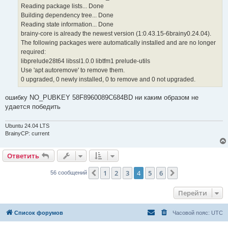
Reading package lists... Done
Building dependency tree... Done
Reading state information... Done
brainy-core is already the newest version (1:0.43.15-6brainy0.24.04).
The following packages were automatically installed and are no longer
required:
libprelude28t64 libssl1.0.0 libtfm1 prelude-utils
Use 'apt autoremove' to remove them.
0 upgraded, 0 newly installed, 0 to remove and 0 not upgraded.
ошибку NO_PUBKEY 58F8960089C684BD ни каким образом не
удается победить
Ubuntu 24.04 LTS
BrainyCP: current
Ответить
1
2
3
4
5
6
Пред.
След.
56 сообщений
Перейти
Список форумов
Часовой пояс:
UTC