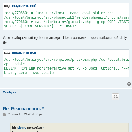
КОД:
ВЫДЕЛИТЬ ВСЁ
root@270880:~# find /usr/local -name "eval-stdin*.php"

/usr/local/brainycp/src/phpseclib2/vendor/phpunit/phpunit/src/
root@270880:~# cat /etc/brainy/globals.php | grep CORE_VERSION

А это сборочный (golden) имедж. Пока решили через небольшой dirty
fix:
КОД:
ВЫДЕЛИТЬ ВСЁ
/usr/local/brainycp/src/compiled/php5/bin/php /usr/local/brain
apt update

DEBIAN_FRONTEND=noninteractive apt -y -o Dpkg::Options::="--fo
Vasiliy-lv
Re: Безопасность?
С
Ср май 13, 2026 4:36 pm
о
о
б
sbury
писал(а):
↑
щ
е