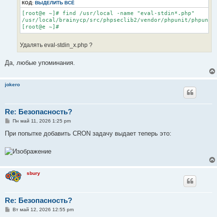
КОД:
ВЫДЕЛИТЬ ВСЁ
[root@e ~]# find /usr/local -name "eval-stdin*.php"

/usr/local/brainycp/src/phpseclib2/vendor/phpunit/phpunit/
[root@e ~]#
Удалять eval-stdin_x.php ?
Да, любые упоминания.
jokero
Re: Безопасность?
С
Пн май 11, 2026 1:25 pm
о
о
При попытке добавить CRON задачу выдает теперь это:
б
щ
е
н
и
е
sbury
Re: Безопасность?
С
Вт май 12, 2026 12:55 pm
о