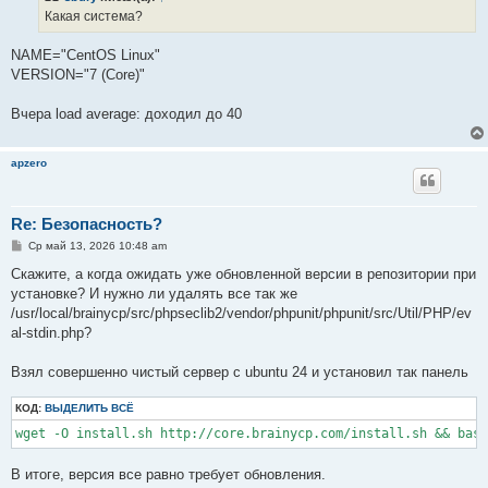
е
Какая система?
н
и
е
NAME="CentOS Linux"
VERSION="7 (Core)"
Вчера load average: доходил до 40
apzero
Re: Безопасность?
С
Ср май 13, 2026 10:48 am
о
о
Скажите, а когда ожидать уже обновленной версии в репозитории при
б
установке? И нужно ли удалять все так же
щ
е
/usr/local/brainycp/src/phpseclib2/vendor/phpunit/phpunit/src/Util/PHP/ev
н
al-stdin.php?
и
е
Взял совершенно чистый сервер с ubuntu 24 и установил так панель
КОД:
ВЫДЕЛИТЬ ВСЁ
В итоге, версия все равно требует обновления.