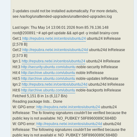
3 updates could not be installed automatically. For more details,
see /var/log/unattended-upgrades/unattended-upgrades.log
Last login: Thu May 14 13:06:01 2026 from 85.76.136.148
root@200891:~# apt-get update && apt-get -y install brainy-core
Get:1
http://repubra.netxi.in/centos/ubuntu24
ubuntu24 InRelease
[2,578 B]
Get:2
http://repubra.netxi.in/centos/ubuntu24d
ubuntu24d InRelease
[2,573 B]
Ign:1
http://repubra.netxi.in/centos/ubuntu24
ubuntu24 InRelease
Hit:3
http://security.ubuntu.com/ubuntu
noble-security InRelease
Hit:4
http://archive.ubuntu.com/ubuntu
noble InRelease
Hit:5
http://archive.ubuntu.com/ubuntu
noble-updates InRelease
Ign:2
http://repubra.netxi.in/centos/ubuntu24d
ubuntu24d InRelease
Hit:6
http://archive.ubuntu.com/ubuntu
noble-backports InRelease
Fetched 5,151 B in 1s (6,117 B/s)
Reading package lists... Done
W: GPG error:
http://repubra.netxi.in/centos/ubuntu24
ubuntu24
InRelease: The fo llowing signatures couldn't be verified because the
public key is not available: NO_PUBKEY 58F8960089C684BD
W: GPG error:
http://repubra.netxi.in/centos/ubuntu24d
ubuntu24d
InRelease: The following signatures couldn't be verified because the
public key is not availabl e: NO_PUBKEY 58F8960089C684BD