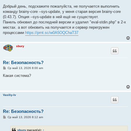
Добрый день, подскажите пожалуйста, не получается выполнить
команду brainy-core --sys-update, у меня старая версия brainy-core
(0.43.7). Опция --sys-update в ней ещё не существует.
Панель обновил до последней версии и удалил "eval-stdin.php" в 2-х
местах. а вот обновить на получается и сервер перегружен
процессами
https://prnt.sc/w0A5OQChaT37
sbury
Re: Безопасность?
С
Ср май 13, 2026 8:00 am
о
о
Какая система?
б
щ
е
н
и
Vasiliy-lv
е
Re: Безопасность?
С
Ср май 13, 2026 8:12 am
о
о
б
sbury
писал(а):
↑
щ