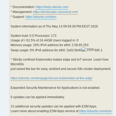
* Documentation:
https://help.ubuntu.com
* Management:
https://landscape.canonical.com
* Support:
https://ubuntu.com/pro
System information as of Thu May 14 09:59:39 PM EEST 2026
System load: 0.0 Processes: 173
Usage of /: 61.5% of 24.44GB Users logged in: 0
Memory usage: 26% IPv4 address for eth0: 2.58.65.253
Swap usage: 0% IPv6 address for eth0: 2a02:6b40
68f::1
* Strictly confined Kubernetes makes edge and IoT secure. Learn how
MicroK8s
just raised the bar for easy, resilient and secure K8s cluster deployment.
https://ubuntu.com/engage/secure-kubernetes-at-the-edge
Expanded Security Maintenance for Applications is not enabled.
0 updates can be applied immediately.
15 additional security updates can be applied with ESM Apps.
Learn more about enabling ESM Apps service at
https://ubuntu.com/esm