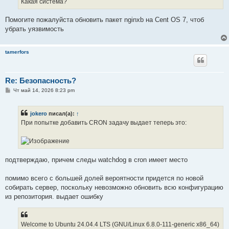
Какая система?
н
и
е
Помогите пожалуйста обновить пакет nginxb на Cent OS 7, чтоб
убрать уязвимость
tamerfors
Re: Безопасность?
С
Чт май 14, 2026 8:23 pm
о
о
б
jokero
писал(а):
↑
щ
е
При попытке добавить CRON задачу выдает теперь это:
н
и
е
подтверждаю, причем следы watchdog в cron имеет место
помимо всего с большей долей вероятности придется по новой
собирать сервер, поскольку невозможно обновить всю конфигурацию
из репозитория. выдает ошибку
Welcome to Ubuntu 24.04.4 LTS (GNU/Linux 6.8.0-111-generic x86_64)