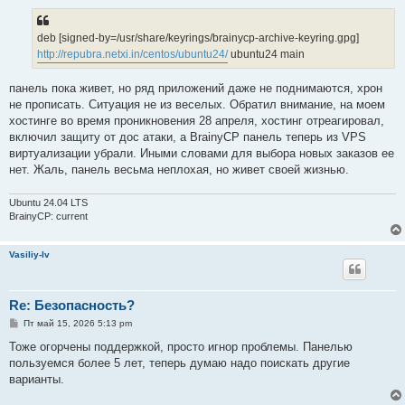
deb [signed-by=/usr/share/keyrings/brainycp-archive-keyring.gpg]
http://repubra.netxi.in/centos/ubuntu24/
ubuntu24 main
панель пока живет, но ряд приложений даже не поднимаются, хрон
не прописать. Ситуация не из веселых. Обратил внимание, на моем
хостинге во время проникновения 28 апреля, хостинг отреагировал,
включил защиту от дос атаки, а BrainyCP панель теперь из VPS
виртуализации убрали. Иными словами для выбора новых заказов ее
нет. Жаль, панель весьма неплохая, но живет своей жизнью.
Ubuntu 24.04 LTS
BrainyCP: current
Vasiliy-lv
Re: Безопасность?
С
Пт май 15, 2026 5:13 pm
о
о
Тоже огорчены поддержкой, просто игнор проблемы. Панелью
б
пользуемся более 5 лет, теперь думаю надо поискать другие
щ
е
варианты.
н
и