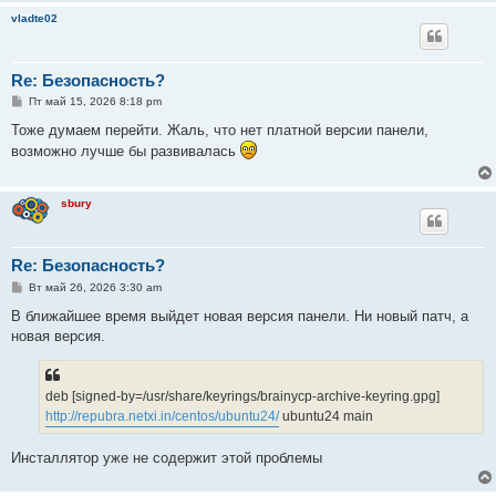
е
vladte02
Re: Безопасность?
С
Пт май 15, 2026 8:18 pm
о
о
Тоже думаем перейти. Жаль, что нет платной версии панели,
б
возможно лучше бы развивалась
щ
е
н
и
sbury
е
Re: Безопасность?
С
Вт май 26, 2026 3:30 am
о
о
В ближайшее время выйдет новая версия панели. Ни новый патч, а
б
новая версия.
щ
е
н
и
е
deb [signed-by=/usr/share/keyrings/brainycp-archive-keyring.gpg]
http://repubra.netxi.in/centos/ubuntu24/
ubuntu24 main
Инсталлятор уже не содержит этой проблемы