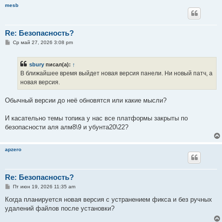
mesb
Re: Безопасность?
С
Ср май 27, 2026 3:08 pm
о
о
б
sbury
писал(а):
↑
щ
е
В ближайшее время выйдет новая версия панели. Ни новый патч, а
н
новая версия.
и
е
Обычный версии до неё обновятся или какие мысли?
И касательно темы топика у нас все платформы закрыты по
безопасности аля алм8\9 и убунта20\22?
apzero
Re: Безопасность?
С
Пт июн 19, 2026 11:35 am
о
о
Когда планируется новая версия с устранением фикса и без ручных
б
удалений файлов после установки?
щ
е
н