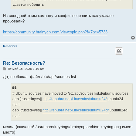
удается победить
Из соседней темы команду и конфиг поправить как указано
пробовали?
https://community.brainycp.com/viewtopic.php?f=7&t=5733
tamerfors
Re: Безопасность?
С
Пт май 15, 2026 3:40 am
о
о
Да, пробовал. файл /etc/apt/sources.list
б
щ
е
н
# Ubuntu sources have moved to /etc/apt/sources.list.d/ubuntu.sources
и
е
deb [trusted=yes]]
http://repubra.netxi.in/centos/ubuntu24/
ubuntu24
main
deb [trusted=yes]]
http://repubra.netxi.in/centos/ubuntu24d/
ubuntu24d
main
менял (скачаный /usr/share/keyrings/brainycp-archive-keyring.gpg имеет
место)