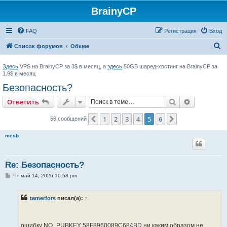
BrainyCP
FAQ
Регистрация
Вход
П
Список форумов
Общее
о
Здесь
VPS на BrainyCP за 3$ в месяц, а
здесь
50GB шаред-хостинг на BrainyCP за
и
1.9$ в месяц
с
Безопасность?
к
Поиск
Расширен
Ответить
1
2
3
4
5
6
Пред.
След.
56 сообщений
mesb
Re: Безопасность?
С
Чт май 14, 2026 10:58 pm
о
о
б
tamerfors
писал(а):
↑
щ
е
н
и
е
ошибку NO_PUBKEY 58F8960089C684BD ни каким образом не