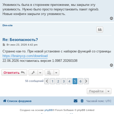
о
о
Уязвимость была в стороннем приложении, мы закрыли эту
б
уязвимость. Нужно было просто переустановить пакет nginxb.
щ
е
Новые конфиги закрыли эту уязвимость.
н
и
е
Dim-site
Re: Безопасность?
С
Вт июн 23, 2026 4:42 pm
о
о
Странно как-то. При новой установке с набором функций со страницы
б
https://brainycp.com/download
щ
е
22.06.2026 поставилась версия 1.0987.20260108
н
и
е
Ответить
1
2
3
4
5
6
Пред.
След.
56 сообщений
Перейти
Список форумов
Часовой пояс:
UTC
Создано на основе
phpBB
® Forum Software © phpBB Limited