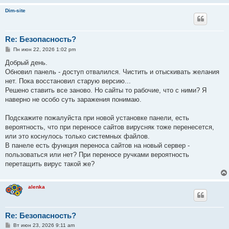
и
Dim-site
е
Re: Безопасность?
С
Пн июн 22, 2026 1:02 pm
о
о
Добрый день.
б
Обновил панель - доступ отвалился. Чистить и отыскивать желания
щ
е
нет. Пока восстановил старую версию...
н
Решено ставить все заново. Но сайты то рабочие, что с ними? Я
и
е
наверно не особо суть заражения понимаю.
Подскажите пожалуйста при новой установке панели, есть
вероятность, что при переносе сайтов вирусняк тоже перенесется,
или это коснулось только системных файлов.
В панеле есть функция переноса сайтов на новый сервер -
пользоваться или нет? При переносе ручками вероятность
перетащить вирус такой же?
alenka
Re: Безопасность?
С
Вт июн 23, 2026 9:11 am