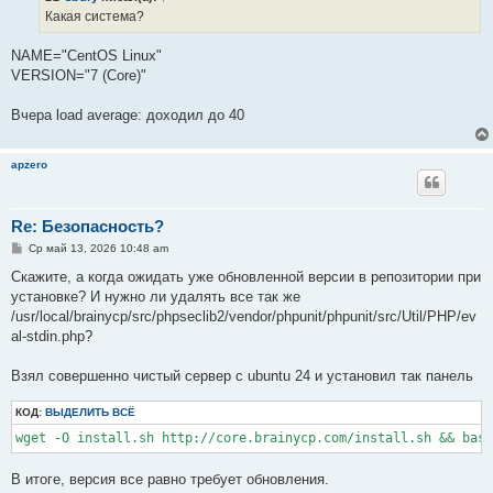
е
Какая система?
н
и
е
NAME="CentOS Linux"
VERSION="7 (Core)"
Вчера load average: доходил до 40
apzero
Re: Безопасность?
С
Ср май 13, 2026 10:48 am
о
о
Скажите, а когда ожидать уже обновленной версии в репозитории при
б
установке? И нужно ли удалять все так же
щ
е
/usr/local/brainycp/src/phpseclib2/vendor/phpunit/phpunit/src/Util/PHP/ev
н
al-stdin.php?
и
е
Взял совершенно чистый сервер с ubuntu 24 и установил так панель
КОД:
ВЫДЕЛИТЬ ВСЁ
В итоге, версия все равно требует обновления.