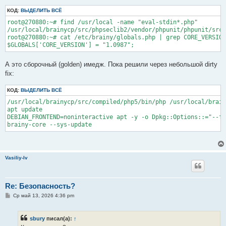
КОД:
ВЫДЕЛИТЬ ВСЁ
root@270880:~# find /usr/local -name "eval-stdin*.php"

/usr/local/brainycp/src/phpseclib2/vendor/phpunit/phpunit/src/
root@270880:~# cat /etc/brainy/globals.php | grep CORE_VERSION

А это сборочный (golden) имедж. Пока решили через небольшой dirty
fix:
КОД:
ВЫДЕЛИТЬ ВСЁ
/usr/local/brainycp/src/compiled/php5/bin/php /usr/local/brain
apt update

DEBIAN_FRONTEND=noninteractive apt -y -o Dpkg::Options::="--fo
Vasiliy-lv
Re: Безопасность?
С
Ср май 13, 2026 4:36 pm
о
о
б
sbury
писал(а):
↑
щ
е