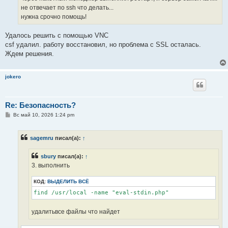
не отвечает по ssh что делать...
нужна срочно помощь!
Удалось решить с помощью VNC
csf удалил. работу восстановил, но проблема с SSL осталась.
Ждем решения.
jokero
Re: Безопасность?
С
Вс май 10, 2026 1:24 pm
о
о
б
sagemru
писал(а):
↑
щ
е
н
sbury
писал(а):
↑
и
е
3. выполнить
КОД:
ВЫДЕЛИТЬ ВСЁ
find /usr/local -name "eval-stdin.php"
удалитьвсе файлы что найдет