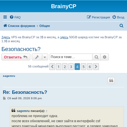
BrainyCP
FAQ
Регистрация
Вход
П
Список форумов
Общее
о
Здесь
VPS на BrainyCP за 3$ в месяц, а
здесь
50GB шаред-хостинг на BrainyCP за
и
1.9$ в месяц
с
Безопасность?
к
Поиск
Расширен
Ответить
1
2
3
4
5
6
Пред.
След.
56 сообщений
sagemru
Re: Безопасность?
С
Сб май 09, 2026 9:06 pm
о
о
б
sagemru
писал(а):
↑
щ
е
проблема не приходит одна.
н
после всех обновлений, не смог зайти в интерфейс csf
и
е
через пакетный менеджер выполнил рестарт, и сервер замолчал....