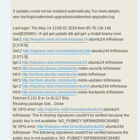
3 updates could not be installed automatically. For more details,
see /var/log/unattended-upgrades/unattended-upgrades.log
Last login: Thu May 14 13:06:01 2026 from 85.76.136.148
root@200891:~# apt-get update && apt-get -y install brainy-core
Get:1
http://repubra.netxi.in/centos/ubuntu24
ubuntu24 InRelease
[2,578 B]
Get:2
http://repubra.netxi.in/centos/ubuntu24d
ubuntu24d InRelease
[2,573 B]
Ign:1
http://repubra.netxi.in/centos/ubuntu24
ubuntu24 InRelease
Hit:3
http://security.ubuntu.com/ubuntu
noble-security InRelease
Hit:4
http://archive.ubuntu.com/ubuntu
noble InRelease
Hit:5
http://archive.ubuntu.com/ubuntu
noble-updates InRelease
Ign:2
http://repubra.netxi.in/centos/ubuntu24d
ubuntu24d InRelease
Hit:6
http://archive.ubuntu.com/ubuntu
noble-backports InRelease
Fetched 5,151 B in 1s (6,117 B/s)
Reading package lists... Done
W: GPG error:
http://repubra.netxi.in/centos/ubuntu24
ubuntu24
InRelease: The fo llowing signatures couldn't be verified because the
public key is not available: NO_PUBKEY 58F8960089C684BD
W: GPG error:
http://repubra.netxi.in/centos/ubuntu24d
ubuntu24d
InRelease: The following signatures couldn't be verified because the
public key is not availabl e: NO_PUBKEY 58F8960089C684BD