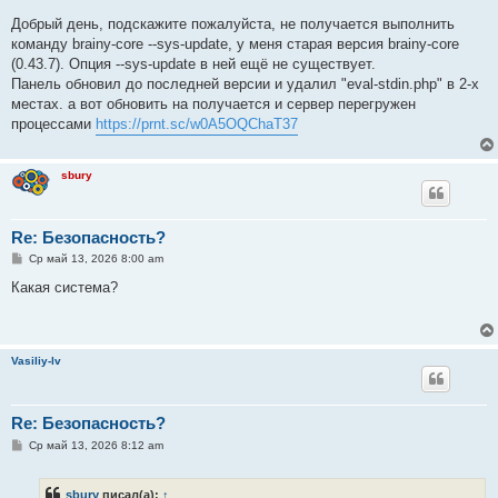
Добрый день, подскажите пожалуйста, не получается выполнить
команду brainy-core --sys-update, у меня старая версия brainy-core
(0.43.7). Опция --sys-update в ней ещё не существует.
Панель обновил до последней версии и удалил "eval-stdin.php" в 2-х
местах. а вот обновить на получается и сервер перегружен
процессами
https://prnt.sc/w0A5OQChaT37
sbury
Re: Безопасность?
С
Ср май 13, 2026 8:00 am
о
о
Какая система?
б
щ
е
н
и
Vasiliy-lv
е
Re: Безопасность?
С
Ср май 13, 2026 8:12 am
о
о
б
sbury
писал(а):
↑
щ