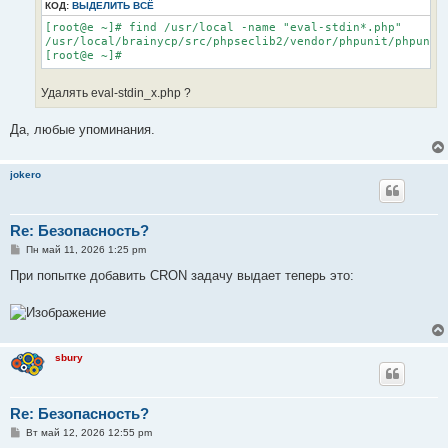
КОД:
ВЫДЕЛИТЬ ВСЁ
[root@e ~]# find /usr/local -name "eval-stdin*.php"

/usr/local/brainycp/src/phpseclib2/vendor/phpunit/phpunit/
[root@e ~]#
Удалять eval-stdin_x.php ?
Да, любые упоминания.
jokero
Re: Безопасность?
С
Пн май 11, 2026 1:25 pm
о
о
При попытке добавить CRON задачу выдает теперь это:
б
щ
е
н
и
е
sbury
Re: Безопасность?
С
Вт май 12, 2026 12:55 pm
о