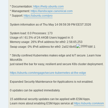
* Documentation:
https://help.ubuntu.com
* Management:
https://landscape.canonical.com
* Support:
https://ubuntu.com/pro
System information as of Thu May 14 09:59:39 PM EEST 2026
System load: 0.0 Processes: 173
Usage of /: 61.5% of 24.44GB Users logged in: 0
Memory usage: 26% IPv4 address for eth0: 2.58.65.253
Swap usage: 0% IPv6 address for eth0: 2a02:6b40
68f::1
* Strictly confined Kubernetes makes edge and IoT secure. Learn how
MicroK8s
just raised the bar for easy, resilient and secure K8s cluster deployment.
https://ubuntu.com/engage/secure-kubernetes-at-the-edge
Expanded Security Maintenance for Applications is not enabled.
0 updates can be applied immediately.
15 additional security updates can be applied with ESM Apps.
Learn more about enabling ESM Apps service at
https://ubuntu.com/esm