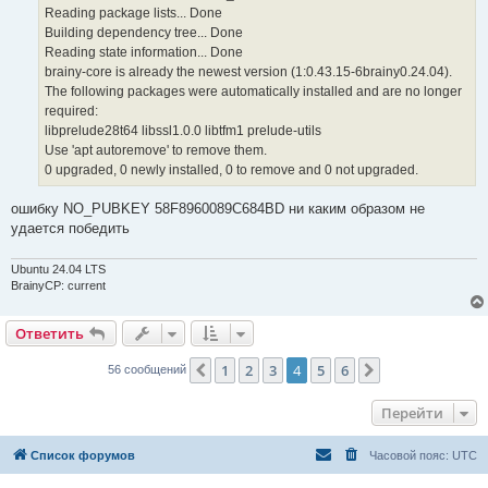
Reading package lists... Done
Building dependency tree... Done
Reading state information... Done
brainy-core is already the newest version (1:0.43.15-6brainy0.24.04).
The following packages were automatically installed and are no longer
required:
libprelude28t64 libssl1.0.0 libtfm1 prelude-utils
Use 'apt autoremove' to remove them.
0 upgraded, 0 newly installed, 0 to remove and 0 not upgraded.
ошибку NO_PUBKEY 58F8960089C684BD ни каким образом не
удается победить
Ubuntu 24.04 LTS
BrainyCP: current
Ответить
1
2
3
4
5
6
Пред.
След.
56 сообщений
Перейти
Список форумов
Часовой пояс:
UTC