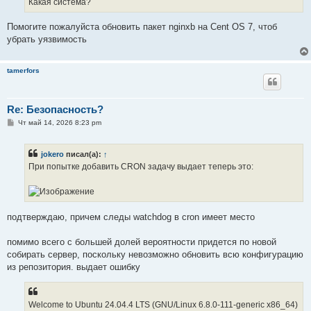
Какая система?
н
и
е
Помогите пожалуйста обновить пакет nginxb на Cent OS 7, чтоб
убрать уязвимость
tamerfors
Re: Безопасность?
С
Чт май 14, 2026 8:23 pm
о
о
б
jokero
писал(а):
↑
щ
е
При попытке добавить CRON задачу выдает теперь это:
н
и
е
подтверждаю, причем следы watchdog в cron имеет место
помимо всего с большей долей вероятности придется по новой
собирать сервер, поскольку невозможно обновить всю конфигурацию
из репозитория. выдает ошибку
Welcome to Ubuntu 24.04.4 LTS (GNU/Linux 6.8.0-111-generic x86_64)