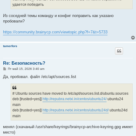
удается победить
Из соседней темы команду и конфиг поправить как указано
пробовали?
https://community.brainycp.com/viewtopic.php?f=7&t=5733
tamerfors
Re: Безопасность?
С
Пт май 15, 2026 3:40 am
о
о
Да, пробовал. файл /etc/apt/sources.list
б
щ
е
н
# Ubuntu sources have moved to /etc/apt/sources.list.d/ubuntu.sources
и
е
deb [trusted=yes]]
http://repubra.netxi.in/centos/ubuntu24/
ubuntu24
main
deb [trusted=yes]]
http://repubra.netxi.in/centos/ubuntu24d/
ubuntu24d
main
менял (скачаный /usr/share/keyrings/brainycp-archive-keyring.gpg имеет
место)