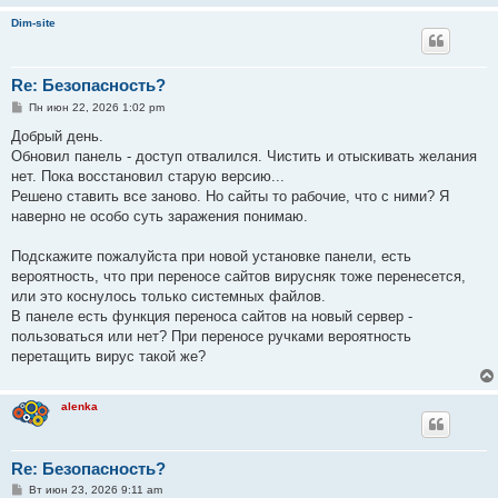
и
Dim-site
е
Re: Безопасность?
С
Пн июн 22, 2026 1:02 pm
о
о
Добрый день.
б
Обновил панель - доступ отвалился. Чистить и отыскивать желания
щ
е
нет. Пока восстановил старую версию...
н
Решено ставить все заново. Но сайты то рабочие, что с ними? Я
и
е
наверно не особо суть заражения понимаю.
Подскажите пожалуйста при новой установке панели, есть
вероятность, что при переносе сайтов вирусняк тоже перенесется,
или это коснулось только системных файлов.
В панеле есть функция переноса сайтов на новый сервер -
пользоваться или нет? При переносе ручками вероятность
перетащить вирус такой же?
alenka
Re: Безопасность?
С
Вт июн 23, 2026 9:11 am