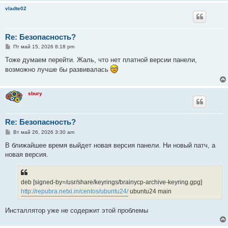
е
vladte02
Re: Безопасность?
С
Пт май 15, 2026 8:18 pm
о
о
Тоже думаем перейти. Жаль, что нет платной версии панели,
б
возможно лучше бы развивалась
щ
е
н
и
sbury
е
Re: Безопасность?
С
Вт май 26, 2026 3:30 am
о
о
В ближайшее время выйдет новая версия панели. Ни новый патч, а
б
новая версия.
щ
е
н
и
е
deb [signed-by=/usr/share/keyrings/brainycp-archive-keyring.gpg]
http://repubra.netxi.in/centos/ubuntu24/
ubuntu24 main
Инсталлятор уже не содержит этой проблемы