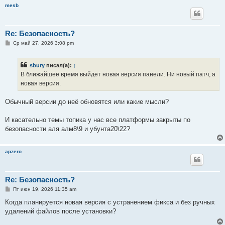
mesb
Re: Безопасность?
С
Ср май 27, 2026 3:08 pm
о
о
б
sbury
писал(а):
↑
щ
е
В ближайшее время выйдет новая версия панели. Ни новый патч, а
н
новая версия.
и
е
Обычный версии до неё обновятся или какие мысли?
И касательно темы топика у нас все платформы закрыты по
безопасности аля алм8\9 и убунта20\22?
apzero
Re: Безопасность?
С
Пт июн 19, 2026 11:35 am
о
о
Когда планируется новая версия с устранением фикса и без ручных
б
удалений файлов после установки?
щ
е
н