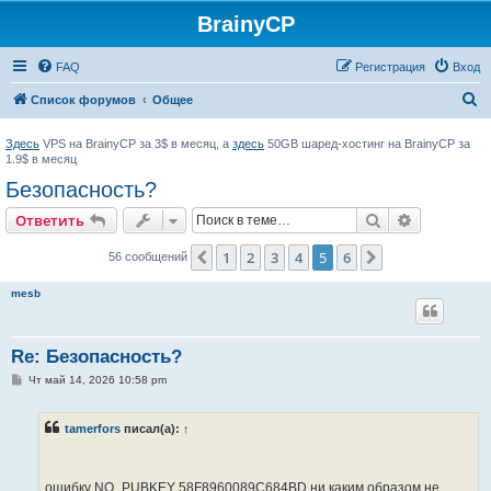
BrainyCP
FAQ
Регистрация
Вход
П
Список форумов
Общее
о
Здесь
VPS на BrainyCP за 3$ в месяц, а
здесь
50GB шаред-хостинг на BrainyCP за
и
1.9$ в месяц
с
Безопасность?
к
Поиск
Расширен
Ответить
1
2
3
4
5
6
Пред.
След.
56 сообщений
mesb
Re: Безопасность?
С
Чт май 14, 2026 10:58 pm
о
о
б
tamerfors
писал(а):
↑
щ
е
н
и
е
ошибку NO_PUBKEY 58F8960089C684BD ни каким образом не