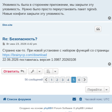
о
о
Уязвимость была в стороннем приложении, мы закрыли эту
б
уязвимость. Нужно было просто переустановить пакет nginxb.
щ
е
Новые конфиги закрыли эту уязвимость.
н
и
е
Dim-site
Re: Безопасность?
С
Вт июн 23, 2026 4:42 pm
о
о
Странно как-то. При новой установке с набором функций со страницы
б
https://brainycp.com/download
щ
е
22.06.2026 поставилась версия 1.0987.20260108
н
и
е
Ответить
1
2
3
4
5
6
Пред.
След.
56 сообщений
Перейти
Список форумов
Часовой пояс:
UTC
Создано на основе
phpBB
® Forum Software © phpBB Limited