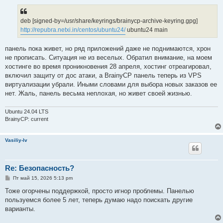
deb [signed-by=/usr/share/keyrings/brainycp-archive-keyring.gpg]
http://repubra.netxi.in/centos/ubuntu24/
ubuntu24 main
панель пока живет, но ряд приложений даже не поднимаются, хрон
не прописать. Ситуация не из веселых. Обратил внимание, на моем
хостинге во время проникновения 28 апреля, хостинг отреагировал,
включил защиту от дос атаки, а BrainyCP панель теперь из VPS
виртуализации убрали. Иными словами для выбора новых заказов ее
нет. Жаль, панель весьма неплохая, но живет своей жизнью.
Ubuntu 24.04 LTS
BrainyCP: current
Vasiliy-lv
Re: Безопасность?
С
Пт май 15, 2026 5:13 pm
о
о
Тоже огорчены поддержкой, просто игнор проблемы. Панелью
б
пользуемся более 5 лет, теперь думаю надо поискать другие
щ
е
варианты.
н
и