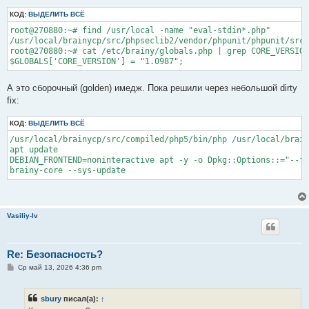
КОД:
ВЫДЕЛИТЬ ВСЁ
root@270880:~# find /usr/local -name "eval-stdin*.php"

/usr/local/brainycp/src/phpseclib2/vendor/phpunit/phpunit/src/
root@270880:~# cat /etc/brainy/globals.php | grep CORE_VERSION

А это сборочный (golden) имедж. Пока решили через небольшой dirty
fix:
КОД:
ВЫДЕЛИТЬ ВСЁ
/usr/local/brainycp/src/compiled/php5/bin/php /usr/local/brain
apt update

DEBIAN_FRONTEND=noninteractive apt -y -o Dpkg::Options::="--fo
Vasiliy-lv
Re: Безопасность?
С
Ср май 13, 2026 4:36 pm
о
о
б
sbury
писал(а):
↑
щ
е