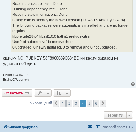
Reading package lists... Done
Building dependency tree... Done
Reading state information... Done
brainy-core is already the newest version (1:0.43.15-6brainy0.24.04).
The following packages were automatically installed and are no longer
required:
libprelude28t64 libssl1.0.0 libtfm1 prelude-utils
Use 'apt autoremove' to remove them.
0 upgraded, 0 newly installed, 0 to remove and 0 not upgraded.
ошибку NO_PUBKEY 58F8960089C684BD ни каким образом не
удается победить
Ubuntu 24.04 LTS
BrainyCP: current
Ответить
1
2
3
4
5
6
Пред.
След.
56 сообщений
Перейти
Список форумов
Часовой пояс:
UTC