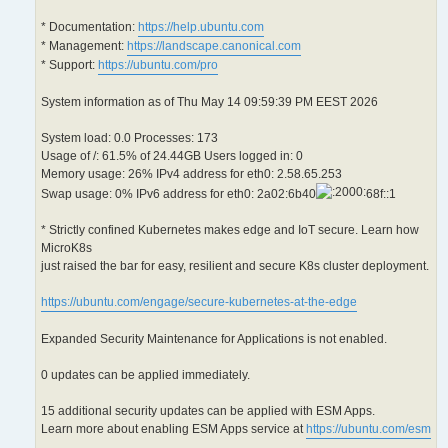
* Documentation:
https://help.ubuntu.com
* Management:
https://landscape.canonical.com
* Support:
https://ubuntu.com/pro
System information as of Thu May 14 09:59:39 PM EEST 2026
System load: 0.0 Processes: 173
Usage of /: 61.5% of 24.44GB Users logged in: 0
Memory usage: 26% IPv4 address for eth0: 2.58.65.253
Swap usage: 0% IPv6 address for eth0: 2a02:6b40
68f::1
* Strictly confined Kubernetes makes edge and IoT secure. Learn how
MicroK8s
just raised the bar for easy, resilient and secure K8s cluster deployment.
https://ubuntu.com/engage/secure-kubernetes-at-the-edge
Expanded Security Maintenance for Applications is not enabled.
0 updates can be applied immediately.
15 additional security updates can be applied with ESM Apps.
Learn more about enabling ESM Apps service at
https://ubuntu.com/esm