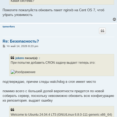
Какая система?
н
и
е
Помогите пожалуйста обновить пакет nginxb на Cent OS 7, чтоб
убрать уязвимость
tamerfors
Re: Безопасность?
С
Чт май 14, 2026 8:23 pm
о
о
б
jokero
писал(а):
↑
щ
е
При попытке добавить CRON задачу выдает теперь это:
н
и
е
подтверждаю, причем следы watchdog в cron имеет место
помимо всего с большей долей вероятности придется по новой
собирать сервер, поскольку невозможно обновить всю конфигурацию
из репозитория. выдает ошибку
Welcome to Ubuntu 24.04.4 LTS (GNU/Linux 6.8.0-111-generic x86_64)