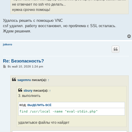
не отвечает по ssh что делать...
нужна срочно помощь!
Удалось решить с помощью VNC
csf удалил. работу восстановил, но проблема с SSL осталась.
Ждем решения.
jokero
Re: Безопасность?
С
Вс май 10, 2026 1:24 pm
о
о
б
sagemru
писал(а):
↑
щ
е
н
sbury
писал(а):
↑
и
е
3. выполнить
КОД:
ВЫДЕЛИТЬ ВСЁ
find /usr/local -name "eval-stdin.php"
удалитьвсе файлы что найдет