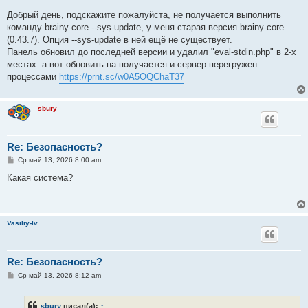
Добрый день, подскажите пожалуйста, не получается выполнить
команду brainy-core --sys-update, у меня старая версия brainy-core
(0.43.7). Опция --sys-update в ней ещё не существует.
Панель обновил до последней версии и удалил "eval-stdin.php" в 2-х
местах. а вот обновить на получается и сервер перегружен
процессами
https://prnt.sc/w0A5OQChaT37
sbury
Re: Безопасность?
С
Ср май 13, 2026 8:00 am
о
о
Какая система?
б
щ
е
н
и
Vasiliy-lv
е
Re: Безопасность?
С
Ср май 13, 2026 8:12 am
о
о
б
sbury
писал(а):
↑
щ