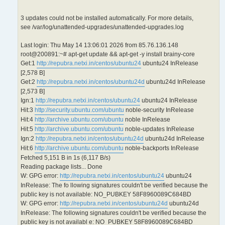
3 updates could not be installed automatically. For more details,
see /var/log/unattended-upgrades/unattended-upgrades.log
Last login: Thu May 14 13:06:01 2026 from 85.76.136.148
root@200891:~# apt-get update && apt-get -y install brainy-core
Get:1
http://repubra.netxi.in/centos/ubuntu24
ubuntu24 InRelease
[2,578 B]
Get:2
http://repubra.netxi.in/centos/ubuntu24d
ubuntu24d InRelease
[2,573 B]
Ign:1
http://repubra.netxi.in/centos/ubuntu24
ubuntu24 InRelease
Hit:3
http://security.ubuntu.com/ubuntu
noble-security InRelease
Hit:4
http://archive.ubuntu.com/ubuntu
noble InRelease
Hit:5
http://archive.ubuntu.com/ubuntu
noble-updates InRelease
Ign:2
http://repubra.netxi.in/centos/ubuntu24d
ubuntu24d InRelease
Hit:6
http://archive.ubuntu.com/ubuntu
noble-backports InRelease
Fetched 5,151 B in 1s (6,117 B/s)
Reading package lists... Done
W: GPG error:
http://repubra.netxi.in/centos/ubuntu24
ubuntu24
InRelease: The fo llowing signatures couldn't be verified because the
public key is not available: NO_PUBKEY 58F8960089C684BD
W: GPG error:
http://repubra.netxi.in/centos/ubuntu24d
ubuntu24d
InRelease: The following signatures couldn't be verified because the
public key is not availabl e: NO_PUBKEY 58F8960089C684BD