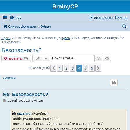
BrainyCP
FAQ
Регистрация
Вход
П
Список форумов
Общее
о
Здесь
VPS на BrainyCP за 3$ в месяц, а
здесь
50GB шаред-хостинг на BrainyCP за
и
1.9$ в месяц
с
Безопасность?
к
Поиск
Расширен
Ответить
1
2
3
4
5
6
Пред.
След.
56 сообщений
sagemru
Re: Безопасность?
С
Сб май 09, 2026 9:06 pm
о
о
б
sagemru
писал(а):
↑
щ
е
проблема не приходит одна.
н
после всех обновлений, не смог зайти в интерфейс csf
и
е
через пакетный менеджер выполнил рестарт, и сервер замолчал....