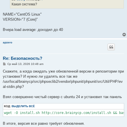
е
Какая система?
н
и
е
NAME="CentOS Linux"
VERSION="7 (Core)"
Вчера load average: доходил до 40
apzero
Re: Безопасность?
С
Ср май 13, 2026 10:48 am
о
о
Скажите, а когда ожидать уже обновленной версии в репозитории при
б
установке? И нужно ли удалять все так же
щ
е
/usr/local/brainycp/src/phpseclib2/vendor/phpunit/phpunit/src/Util/PHP/ev
н
al-stdin.php?
и
е
Взял совершенно чистый сервер с ubuntu 24 и установил так панель
КОД:
ВЫДЕЛИТЬ ВСЁ
В итоге, версия все равно требует обновления.