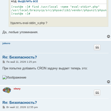
КОД:
ВЫДЕЛИТЬ ВСЁ
[root@e ~]# find /usr/local -name "eval-stdin*.php"

/usr/local/brainycp/src/phpseclib2/vendor/phpunit/phpunit/
[root@e ~]#
Удалять eval-stdin_x.php ?
Да, любые упоминания.
jokero
Re: Безопасность?
С
Пн май 11, 2026 1:25 pm
о
о
При попытке добавить CRON задачу выдает теперь это:
б
щ
е
н
и
е
sbury
Re: Безопасность?
С
Вт май 12, 2026 12:55 pm
о