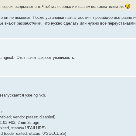
ая версия закрывает его. Чтоб мы передали и нашим пользователям это
 то он не поможет. После установки патча, хостинг провайдер все равно 
ше знают разработчики, что нужно сделать или нужно все переустанавли
nginxb. Этот пакет закроет уязвимость.
езапускается уже nginxb.
er
abled; vendor preset: disabled)
:21:03 +03; 2min 2s ago
exited, status=1/FAILURE)
.pid (code=exited, status=0/SUCCESS)