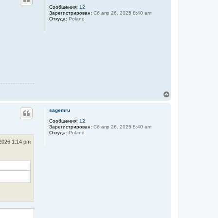
н
ч
у
Сообщения:
12
а
Зарегистрирован:
Сб апр 26, 2025 8:40 am
т
л
Откуда:
Poland
ь
у
с
я
к
н
а
ч
а
л
у
В
е
р
sagemru
н
у
Сообщения:
12
Зарегистрирован:
Сб апр 26, 2025 8:40 am
т
Откуда:
Poland
ь
с
2026 1:14 pm
я
к
н
а
ч
а
л
у