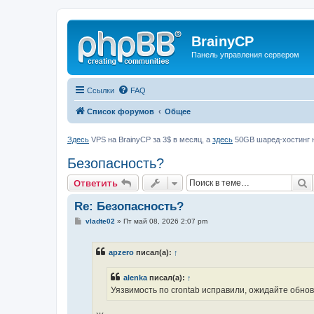
BrainyCP
Панель управления сервером
Ссылки
FAQ
Список форумов
Общее
Здесь
VPS на BrainyCP за 3$ в месяц, а
здесь
50GB шаред-хостинг н
Безопасность?
П
Ответить
Re: Безопасность?
С
vladte02
»
Пт май 08, 2026 2:07 pm
о
о
б
apzero
писал(а):
↑
щ
е
н
alenka
писал(а):
↑
и
е
Уязвимость по crontab исправили, ожидайте обно