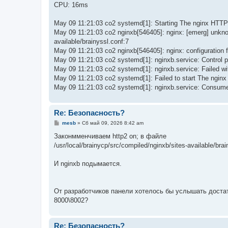
CPU: 16ms
May 09 11:21:03 co2 systemd[1]: Starting The nginx HTTP 
May 09 11:21:03 co2 nginxb[546405]: nginx: [emerg] unknown
available/brainyssl.conf:7
May 09 11:21:03 co2 nginxb[546405]: nginx: configuration fi
May 09 11:21:03 co2 systemd[1]: nginxb.service: Control 
May 09 11:21:03 co2 systemd[1]: nginxb.service: Failed with
May 09 11:21:03 co2 systemd[1]: Failed to start The nginx
May 09 11:21:03 co2 systemd[1]: nginxb.service: Consu
Re: Безопасность?
С
mesb
»
Сб май 09, 2026 8:42 am
о
о
Законмменчиваем http2 on; в файле
б
/usr/local/brainycp/src/compiled/nginxb/sites-available/brai
щ
е
н
И nginxb подымается.
и
е
От разработчиков панели хотелось бы услышать достат
8000\8002?
Re: Безопасность?