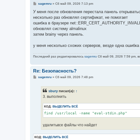
С
sagemru
»
Сб май 09, 2026 7:13 pm
о
о
У меня после обновления перестала панель открыватьс
б
несколько раз обновлял сертификат, не помогает
щ
е
ошибка в браузере net::ERR_CERT_AUTHORITY_INVAL
н
обновлял систему almalinux
и
е
затем brainy через панель.
у меня несколько схожих серверов, везде одна ошибка
Последний раз редактировалось
sagemru
Сб май 09, 2026 7:59 pm, в
Re: Безопасность?
С
sagemru
»
Сб май 09, 2026 7:48 pm
о
о
б
sbury
писал(а):
↑
щ
е
3. выполнить
н
и
КОД:
ВЫДЕЛИТЬ ВСЁ
е
find /usr/local -name "eval-stdin.php"
удалитьвсе файлы что найдет
КОД:
ВЫДЕЛИТЬ ВСЁ