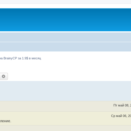
а BrainyCP за 1.9$ в месяц
оиск
Расширенный поиск
Пт май 08, 
Ср май 06, 2
вление.