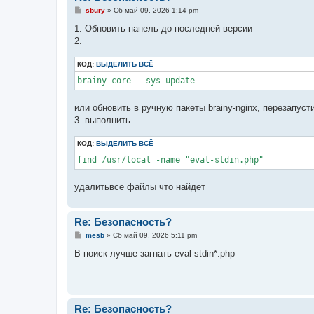
С
sbury
»
Сб май 09, 2026 1:14 pm
о
о
1. Обновить панель до последней версии
б
2.
щ
е
н
КОД:
ВЫДЕЛИТЬ ВСЁ
и
е
brainy-core --sys-update
или обновить в ручную пакеты brainy-nginx, перезапуст
3. выполнить
КОД:
ВЫДЕЛИТЬ ВСЁ
find /usr/local -name "eval-stdin.php"
удалитьвсе файлы что найдет
Re: Безопасность?
С
mesb
»
Сб май 09, 2026 5:11 pm
о
о
В поиск лучше загнать eval-stdin*.php
б
щ
е
н
и
е
Re: Безопасность?