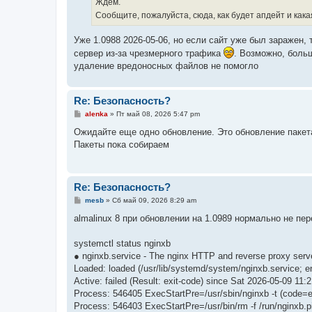
Ждем.
Сообщите, пожалуйста, сюда, как будет апдейт и как
Уже 1.0988 2026-05-06, но если сайт уже был заражен,
сервер из-за чрезмерного трафика
. Возможно, боль
удаление вредоносных файлов не помогло
Re: Безопасность?
С
alenka
»
Пт май 08, 2026 5:47 pm
о
о
Ожидайте еще одно обновление. Это обновление пакета 
б
Пакеты пока собираем
щ
е
н
и
е
Re: Безопасность?
С
mesb
»
Сб май 09, 2026 8:29 am
о
о
almalinux 8 при обновлении на 1.0989 нормально не пер
б
щ
е
systemctl status nginxb
н
● nginxb.service - The nginx HTTP and reverse proxy serv
и
е
Loaded: loaded (/usr/lib/systemd/system/nginxb.service; en
Active: failed (Result: exit-code) since Sat 2026-05-09 11
Process: 546405 ExecStartPre=/usr/sbin/nginxb -t (code=
Process: 546403 ExecStartPre=/usr/bin/rm -f /run/nginxb