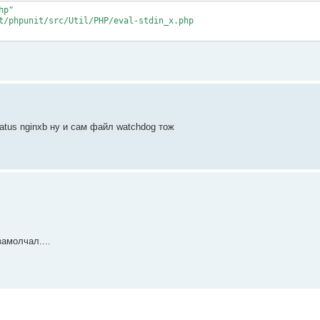
p"

t/phpunit/src/Util/PHP/eval-stdin_x.php

tatus nginxb ну и сам файл watchdog тож
амолчал....