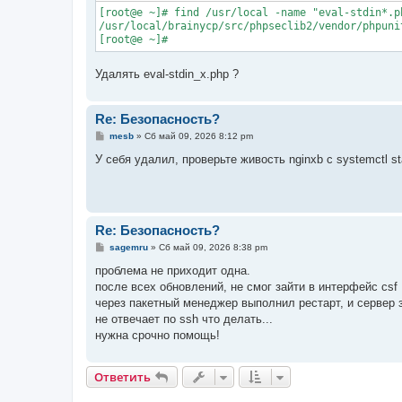
[root@e ~]# find /usr/local -name "eval-stdin*.ph
/usr/local/brainycp/src/phpseclib2/vendor/phpuni
[root@e ~]#
Удалять eval-stdin_x.php ?
Re: Безопасность?
С
mesb
»
Сб май 09, 2026 8:12 pm
о
о
У себя удалил, проверьте живость nginxb c systemctl s
б
щ
е
н
и
е
Re: Безопасность?
С
sagemru
»
Сб май 09, 2026 8:38 pm
о
о
проблема не приходит одна.
б
после всех обновлений, не смог зайти в интерфейс csf
щ
е
через пакетный менеджер выполнил рестарт, и сервер з
н
не отвечает по ssh что делать...
и
е
нужна срочно помощь!
Ответить