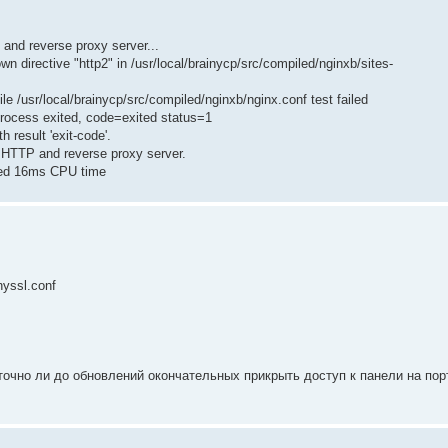
and reverse proxy server...
 directive "http2" in /usr/local/brainycp/src/compiled/nginxb/sites-
le /usr/local/brainycp/src/compiled/nginxb/nginx.conf test failed
process exited, code=exited status=1
 result 'exit-code'.
 HTTP and reverse proxy server.
med 16ms CPU time
nyssl.conf
очно ли до обновлений окончательных прикрыть доступ к панели на пор