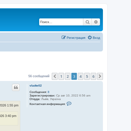
Поиск
Расширенный по
Регистрация
Вход
1
2
3
4
5
6
Пред.
След.
56 сообщений
vladte02
Сообщения:
8
Зарегистрирован:
Ср авг 10, 2022 6:56 am
Откуда:
Львів, Україна
К
Контактная информация:
2026 1:55 pm
о
н
т
026 3:40 pm
а
к
т
н
а