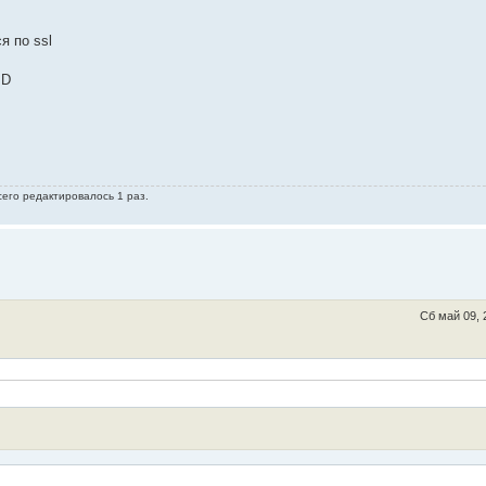
я по ssl
ID
сего редактировалось 1 раз.
Сб май 09, 