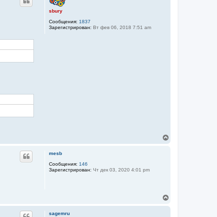
н
у
sbury
т
Сообщения:
1837
ь
Зарегистрирован:
Вт фев 06, 2018 7:51 am
с
я
к
н
а
ч
а
л
у
В
е
р
mesb
н
у
Сообщения:
146
Зарегистрирован:
Чт дек 03, 2020 4:01 pm
т
ь
с
я
В
к
е
н
р
а
sagemru