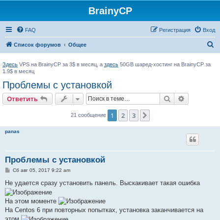
BrainyCP
FAQ
Регистрация
Вход
П
Список форумов
Общее
о
Здесь
VPS на BrainyCP за 3$ в месяц, а
здесь
50GB шаред-хостинг на BrainyCP за
и
1.9$ в месяц
с
Проблемы с установкой
к
Поиск
Расширен
Ответить
1
2
3
След.
21 сообщение
panas
Проблемы с установкой
С
Сб авг 05, 2017 9:22 am
о
о
Не удается сразу установить панель. Выскакивает такая ошибка
б
щ
е
На этом моменте
н
На Centos 6 при повторных попытках, установка заканчивается на
и
е
этом