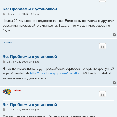
Re: Проблемы с установкой
С
Пн июл 06, 2026 5:58 am
о
о
ubuntu 20 больше не поддерживается. Если есть проблема с другими
б
версиями показывайте скриншоты. Гадать что у вас никто здесь не
щ
е
будет
н
и
е
evrocore
Re: Проблемы с установкой
С
Сб июл 25, 2026 8:45 am
о
о
Я так понимаю панель для российских серверов теперь не доступна?
б
wget -O install.sh
http://core.brainycp.com/install.sh
&& bash ./install.sh
щ
е
не возможно подключиться
н
и
е
sbury
Re: Проблемы с установкой
С
Сб июл 25, 2026 1:01 pm
о
о
Мы не ставим ограничений. Ограничения ставите вы сами