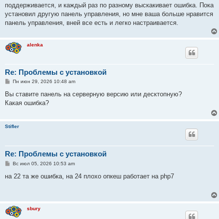
е
поддерживается, и каждый раз по разному выскакивает ошибка. Пока
н
установил другую панель управления, но мне ваша больше нравится
и
е
панель управления, вней все есть и легко настраивается.
alenka
Re: Проблемы с установкой
С
Пн июн 29, 2026 10:48 am
о
о
Вы ставите панель на серверную версию или десктопную?
б
Какая ошибка?
щ
е
н
и
Stifler
е
Re: Проблемы с установкой
С
Вс июл 05, 2026 10:53 am
о
о
на 22 та же ошибка, на 24 плохо опкеш работает на php7
б
щ
е
н
и
sbury
е