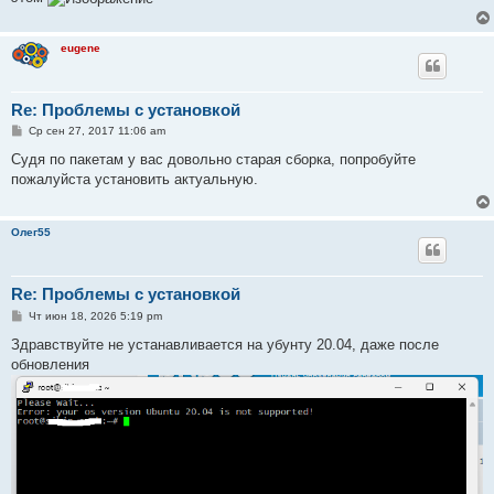
eugene
Re: Проблемы с установкой
С
Ср сен 27, 2017 11:06 am
о
о
Судя по пакетам у вас довольно старая сборка, попробуйте
б
пожалуйста установить актуальную.
щ
е
н
и
Олег55
е
Re: Проблемы с установкой
С
Чт июн 18, 2026 5:19 pm
о
о
Здравствуйте не устанавливается на убунту 20.04, даже после
б
обновления
щ
е
н
и
е