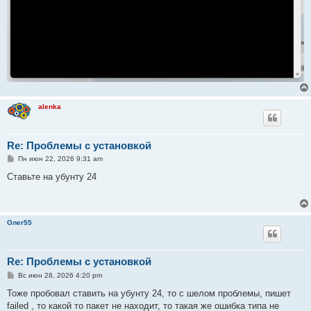
alenka
Re: Проблемы с установкой
С
Пн июн 22, 2026 9:31 am
о
о
Ставьте на убунту 24
б
щ
е
н
и
Олег55
е
Re: Проблемы с установкой
С
Вс июн 28, 2026 4:20 pm
о
о
Тоже пробовал ставить на убунту 24, то с шелом проблемы, пишет
б
failed , то какой то пакет не находит, то такая же ошибка типа не
щ