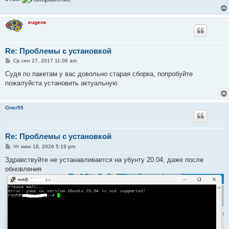
eugene
Re: Проблемы с установкой
С
Ср сен 27, 2017 11:06 am
о
о
Судя по пакетам у вас довольно старая сборка, попробуйте
б
пожалуйста установить актуальную.
щ
е
н
и
Олег55
е
Re: Проблемы с установкой
С
Чт июн 18, 2026 5:19 pm
о
о
Здравствуйте не устанавливается на убунту 20.04, даже после
б
обновления
щ
е
н
и
е