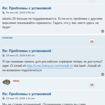
Re: Проблемы с установкой
С
Пн июл 06, 2026 5:58 am
о
о
ubuntu 20 больше не поддерживается. Если есть проблема с другими
б
версиями показывайте скриншоты. Гадать что у вас никто здесь не
щ
е
будет
н
и
е
evrocore
Re: Проблемы с установкой
С
Сб июл 25, 2026 8:45 am
о
о
Я так понимаю панель для российских серверов теперь не доступна?
б
wget -O install.sh
http://core.brainycp.com/install.sh
&& bash ./install.sh
щ
е
не возможно подключиться
н
и
е
sbury
Re: Проблемы с установкой
С
Сб июл 25, 2026 1:01 pm
о
о
Мы не ставим ограничений. Ограничения ставите вы сами