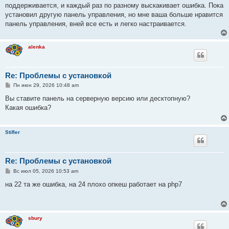
е
поддерживается, и каждый раз по разному выскакивает ошибка. Пока
н
установил другую панель управления, но мне ваша больше нравится
и
е
панель управления, вней все есть и легко настраивается.
alenka
Re: Проблемы с установкой
С
Пн июн 29, 2026 10:48 am
о
о
Вы ставите панель на серверную версию или десктопную?
б
Какая ошибка?
щ
е
н
и
Stifler
е
Re: Проблемы с установкой
С
Вс июл 05, 2026 10:53 am
о
о
на 22 та же ошибка, на 24 плохо опкеш работает на php7
б
щ
е
н
и
sbury
е