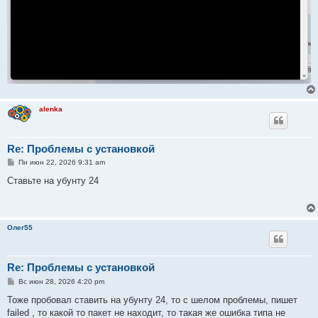
alenka
Re: Проблемы с установкой
С
Пн июн 22, 2026 9:31 am
о
о
Ставьте на убунту 24
б
щ
е
н
и
Олег55
е
Re: Проблемы с установкой
С
Вс июн 28, 2026 4:20 pm
о
о
Тоже пробовал ставить на убунту 24, то с шелом проблемы, пишет
б
failed , то какой то пакет не находит, то такая же ошибка типа не
щ