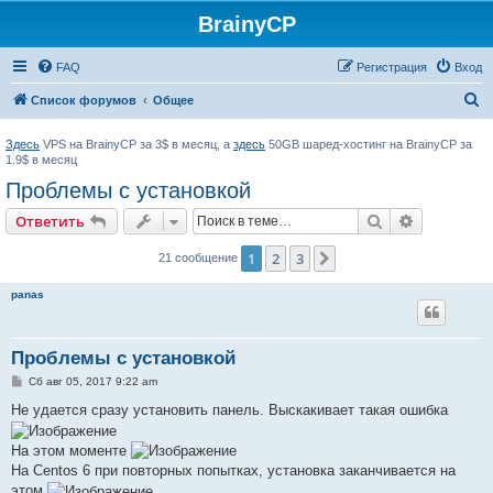
BrainyCP
FAQ
Регистрация
Вход
П
Список форумов
Общее
о
Здесь
VPS на BrainyCP за 3$ в месяц, а
здесь
50GB шаред-хостинг на BrainyCP за
и
1.9$ в месяц
с
Проблемы с установкой
к
Поиск
Расширен
Ответить
1
2
3
След.
21 сообщение
panas
Проблемы с установкой
С
Сб авг 05, 2017 9:22 am
о
о
Не удается сразу установить панель. Выскакивает такая ошибка
б
щ
е
На этом моменте
н
На Centos 6 при повторных попытках, установка заканчивается на
и
е
этом