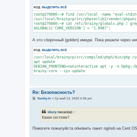
КОД:
ВЫДЕЛИТЬ ВСЁ
root@270880:~# find /usr/local -name "eval-stdin*
/usr/local/brainycp/src/phpseclib2/vendor/phpuni
root@270880:~# cat /etc/brainy/globals.php | grep
А это сборочный (golden) имедж. Пока решили через небо
КОД:
ВЫДЕЛИТЬ ВСЁ
/usr/local/brainycp/src/compiled/php5/bin/php /u
apt update

DEBIAN_FRONTEND=noninteractive apt -y -o Dpkg::O
Re: Безопасность?
С
Vasiliy-lv
»
Ср май 13, 2026 4:36 pm
о
о
б
sbury
писал(а):
↑
щ
е
Какая система?
н
и
е
Помогите пожалуйста обновить пакет nginxb на Cent OS