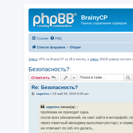
BrainyCP
Панель управления сервером
Ссылки
FAQ
Список форумов
Общее
Здесь
VPS на BrainyCP за 3$ в месяц, а
здесь
50GB шаред-хостинг н
Безопасность?
П
Ответить
Re: Безопасность?
С
sagemru
»
Сб май 09, 2026 9:06 pm
о
о
б
sagemru
писал(а):
↑
щ
е
проблема не приходит одна.
н
после всех обновлений, не смог зайти в интерфейс cs
и
е
через пакетный менеджер выполнил рестарт, и сервер
не отвечает по ssh что делать...