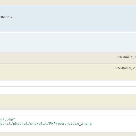
талась.
Сб май 09, 
Сб май 09, 2
n*.php"

punit/phpunit/src/Util/PHP/eval-stdin_x.php
