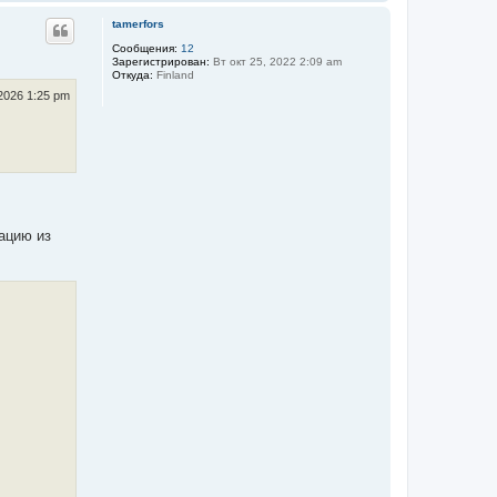
а
е
л
р
tamerfors
у
н
у
Сообщения:
12
Зарегистрирован:
Вт окт 25, 2022 2:09 am
т
Откуда:
Finland
ь
с
2026 1:25 pm
я
к
н
а
ч
а
л
у
ацию из