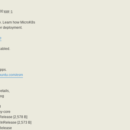
68f::1
re. Learn how MicroK8s
ter deployment.
e
nabled.
Apps.
ubuntu.com/esm
etails,
log
8
ny-core
elease [2,578 B]
InRelease [2,573 B]
Release