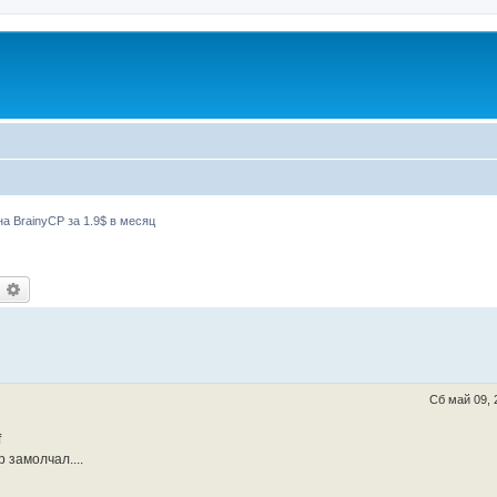
а BrainyCP за 1.9$ в месяц
оиск
Расширенный поиск
Сб май 09, 
f
 замолчал....