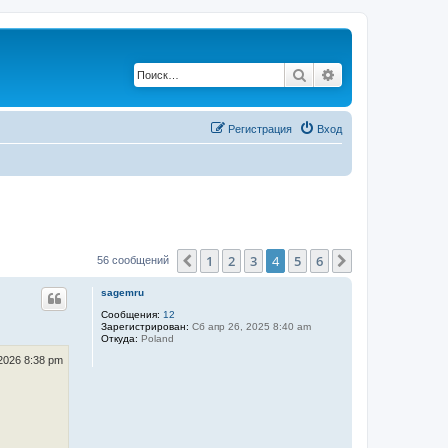
Поиск
Расширенный по
Регистрация
Вход
1
2
3
4
5
6
Пред.
След.
56 сообщений
sagemru
Сообщения:
12
Зарегистрирован:
Сб апр 26, 2025 8:40 am
Откуда:
Poland
2026 8:38 pm