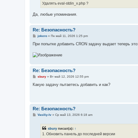
Удалять eval-stdin_x.php ?
Да, любые упоминания.
Re: Безопасность?
С
jokero
»
Пн май 11, 2026 1:25 pm
о
о
При попытке добавить CRON задачу выдает теперь это
б
щ
е
н
и
е
Re: Безопасность?
С
sbury
»
Вт май 12, 2026 12:55 pm
о
о
Какую задачу пытаетесь добавить и как?
б
щ
е
н
и
е
Re: Безопасность?
С
Vasiliy-lv
»
Ср май 13, 2026 6:18 am
о
о
б
sbury
писал(а):
↑
щ
е
1. Обновить панель до последней версии
н