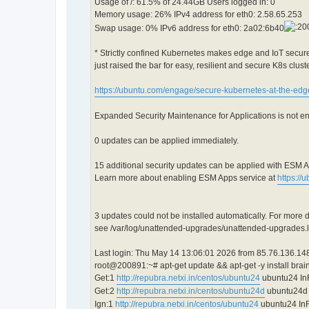
Usage of /: 61.5% of 24.44GB Users logged in: 0
Memory usage: 26% IPv4 address for eth0: 2.58.65.253
Swap usage: 0% IPv6 address for eth0: 2a02:6b40
* Strictly confined Kubernetes makes edge and IoT secu
just raised the bar for easy, resilient and secure K8s clus
https://ubuntu.com/engage/secure-kubernetes-at-the-edg
Expanded Security Maintenance for Applications is not e
0 updates can be applied immediately.
15 additional security updates can be applied with ESM 
Learn more about enabling ESM Apps service at
https://
3 updates could not be installed automatically. For more d
see /var/log/unattended-upgrades/unattended-upgrades.
Last login: Thu May 14 13:06:01 2026 from 85.76.136.14
root@200891:~# apt-get update && apt-get -y install brai
Get:1
http://repubra.netxi.in/centos/ubuntu24
ubuntu24 InR
Get:2
http://repubra.netxi.in/centos/ubuntu24d
ubuntu24d 
Ign:1
http://repubra.netxi.in/centos/ubuntu24
ubuntu24 In