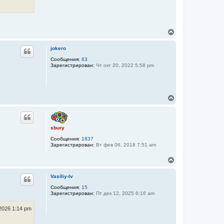
В
е
р
jokero
н
у
Сообщения:
63
Зарегистрирован:
Чт окт 20, 2022 5:58 pm
т
ь
с
я
к
В
н
е
а
р
ч
н
а
у
sbury
л
т
у
Сообщения:
1837
ь
Зарегистрирован:
Вт фев 06, 2018 7:51 am
с
я
В
к
е
н
р
а
Vasiliy-lv
н
ч
у
Сообщения:
15
а
Зарегистрирован:
Пт дек 12, 2025 6:16 am
т
л
ь
у
с
2026 1:14 pm
я
к