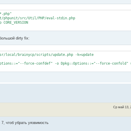
.php"

t/phpunit/src/Util/PHP/eval-stdin.php

 CORE_VERSION

льшой dirty fix:
sr/local/brainycp/scripts/update.php -k=update

ptions::="--force-confdef" -o Dpkg::Options::="--force-confold" u
Ср май 13, 
 7, чтоб убрать уязвимость