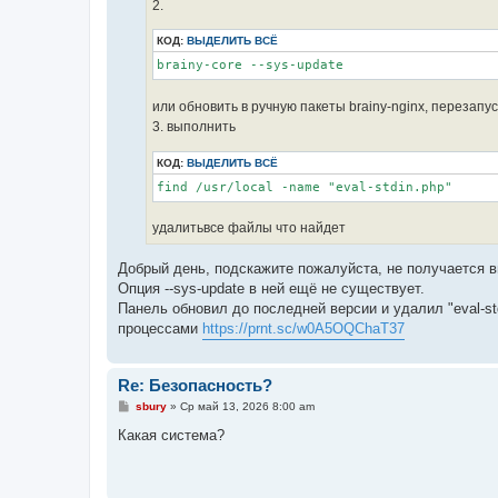
2.
и
е
КОД:
ВЫДЕЛИТЬ ВСЁ
brainy-core --sys-update
или обновить в ручную пакеты brainy-nginx, перезапу
3. выполнить
КОД:
ВЫДЕЛИТЬ ВСЁ
find /usr/local -name "eval-stdin.php"
удалитьвсе файлы что найдет
Добрый день, подскажите пожалуйста, не получается выпо
Опция --sys-update в ней ещё не существует.
Панель обновил до последней версии и удалил "eval-std
процессами
https://prnt.sc/w0A5OQChaT37
Re: Безопасность?
С
sbury
»
Ср май 13, 2026 8:00 am
о
о
Какая система?
б
щ
е
н