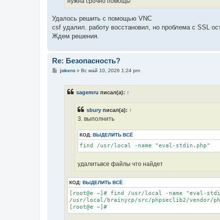
нужна срочно помощь!
Удалось решить с помощью VNC
csf удалил. работу восстановил, но проблема с SSL ос
Ждем решения.
Re: Безопасность?
С
jokero
»
Вс май 10, 2026 1:24 pm
о
о
б
sagemru
писал(а):
↑
щ
е
н
sbury
писал(а):
↑
и
е
3. выполнить
КОД:
ВЫДЕЛИТЬ ВСЁ
find /usr/local -name "eval-stdin.php"
удалитьвсе файлы что найдет
КОД:
ВЫДЕЛИТЬ ВСЁ
[root@e ~]# find /usr/local -name "eval-stdi
/usr/local/brainycp/src/phpseclib2/vendor/ph
[root@e ~]#