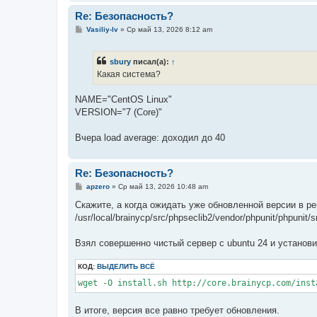
и
е
Re: Безопасность?
С
Vasiliy-lv
»
Ср май 13, 2026 8:12 am
о
о
б
sbury
писал(а):
↑
щ
е
Какая система?
н
и
е
NAME="CentOS Linux"
VERSION="7 (Core)"
Вчера load average: доходил до 40
Re: Безопасность?
С
apzero
»
Ср май 13, 2026 10:48 am
о
о
Скажите, а когда ожидать уже обновленной версии в ре
б
/usr/local/brainycp/src/phpseclib2/vendor/phpunit/phpunit/s
щ
е
н
Взял совершенно чистый сервер с ubuntu 24 и установи
и
е
КОД:
ВЫДЕЛИТЬ ВСЁ
В итоге, версия все равно требует обновления.