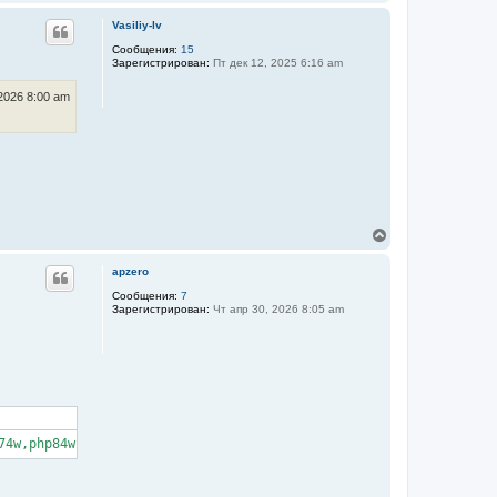
е
н
р
а
Vasiliy-lv
н
ч
у
Сообщения:
15
а
Зарегистрирован:
Пт дек 12, 2025 6:16 am
т
л
ь
у
с
2026 8:00 am
я
к
н
а
ч
а
л
у
В
е
р
apzero
н
у
Сообщения:
7
Зарегистрирован:
Чт апр 30, 2026 8:05 am
т
ь
с
я
к
н
а
ч
а
л
у