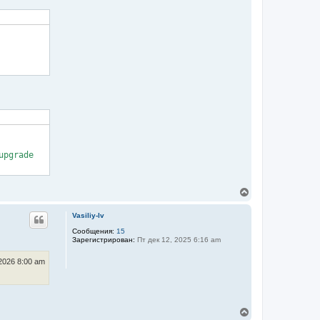
pgrade

В
е
р
Vasiliy-lv
н
у
Сообщения:
15
Зарегистрирован:
Пт дек 12, 2025 6:16 am
т
ь
с
2026 8:00 am
я
к
н
а
ч
В