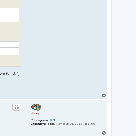
н
а
ч
а
л
у
e (0.43.7).
В
е
р
н
у
sbury
т
Сообщения:
1837
ь
Зарегистрирован:
Вт фев 06, 2018 7:51 am
с
я
В
к