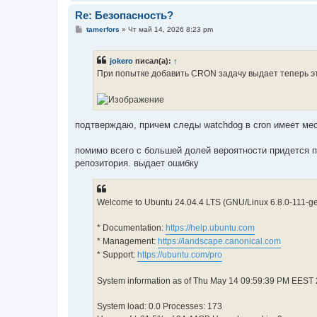
Re: Безопасность?
С
tamerfors
»
Чт май 14, 2026 8:23 pm
о
о
б
jokero
писал(а):
↑
щ
е
При попытке добавить CRON задачу выдает теперь э
н
и
е
подтверждаю, причем следы watchdog в cron имеет ме
помимо всего с большей долей вероятности придется п
репозитория. выдает ошибку
Welcome to Ubuntu 24.04.4 LTS (GNU/Linux 6.8.0-111-g
* Documentation:
https://help.ubuntu.com
* Management:
https://landscape.canonical.com
* Support:
https://ubuntu.com/pro
System information as of Thu May 14 09:59:39 PM EEST
System load: 0.0 Processes: 173