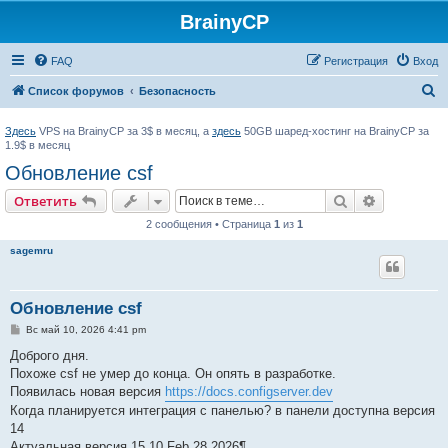
BrainyCP
FAQ
Регистрация
Вход
П
Список форумов
Безопасность
о
Здесь
VPS на BrainyCP за 3$ в месяц, а
здесь
50GB шаред-хостинг на BrainyCP за
и
1.9$ в месяц
с
Обновление csf
к
Поиск
Расширен
Ответить
2 сообщения • Страница
1
из
1
sagemru
Обновление csf
С
Вс май 10, 2026 4:41 pm
о
о
Доброго дня.
б
Похоже csf не умер до конца. Он опять в разработке.
щ
е
Появилась новая версия
https://docs.configserver.dev
н
Когда планируется интеграция с панелью? в панели доступна версия
и
е
14
Актуальная версия 15.10 Feb 28 2026¶