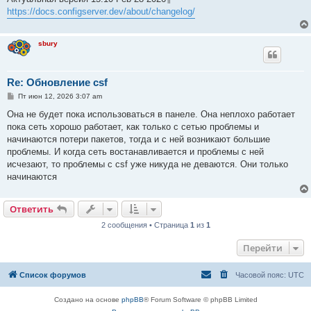
https://docs.configserver.dev/about/changelog/
sbury
Re: Обновление csf
С
Пт июн 12, 2026 3:07 am
о
о
Она не будет пока использоваться в панеле. Она неплохо работает
б
пока сеть хорошо работает, как только с сетью проблемы и
щ
е
начинаются потери пакетов, тогда и с ней возникают большие
н
проблемы. И когда сеть востанавливается и проблемы с ней
и
е
исчезают, то проблемы с csf уже никуда не деваются. Они только
начинаются
Ответить
2 сообщения • Страница
1
из
1
Перейти
Список форумов
Часовой пояс:
UTC
Создано на основе
phpBB
® Forum Software © phpBB Limited