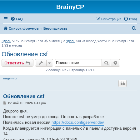
BrainyCP
FAQ
Регистрация
Вход
П
Список форумов
Безопасность
о
Здесь
VPS на BrainyCP за 3$ в месяц, а
здесь
50GB шаред-хостинг на BrainyCP за
и
1.9$ в месяц
с
Обновление csf
к
Поиск
Расширен
Ответить
2 сообщения • Страница
1
из
1
sagemru
Обновление csf
С
Вс май 10, 2026 4:41 pm
о
о
Доброго дня.
б
Похоже csf не умер до конца. Он опять в разработке.
щ
е
Появилась новая версия
https://docs.configserver.dev
н
Когда планируется интеграция с панелью? в панели доступна версия
и
е
14
Актуальная версия 15.10 Feb 28 2026¶