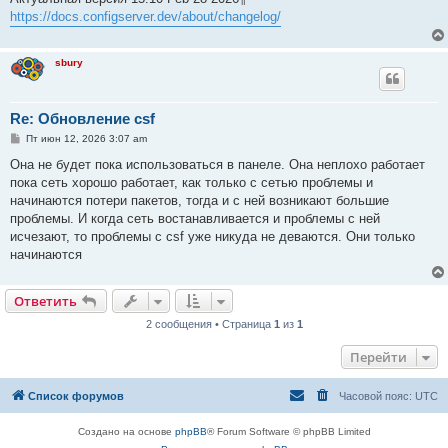
https://docs.configserver.dev/about/changelog/
sbury
Re: Обновление csf
С
Пт июн 12, 2026 3:07 am
о
о
Она не будет пока использоваться в панеле. Она неплохо работает
б
пока сеть хорошо работает, как только с сетью проблемы и
щ
е
начинаются потери пакетов, тогда и с ней возникают большие
н
проблемы. И когда сеть востанавливается и проблемы с ней
и
е
исчезают, то проблемы с csf уже никуда не деваются. Они только
начинаются
Ответить
2 сообщения • Страница
1
из
1
Перейти
Список форумов
Часовой пояс:
UTC
Создано на основе
phpBB
® Forum Software © phpBB Limited