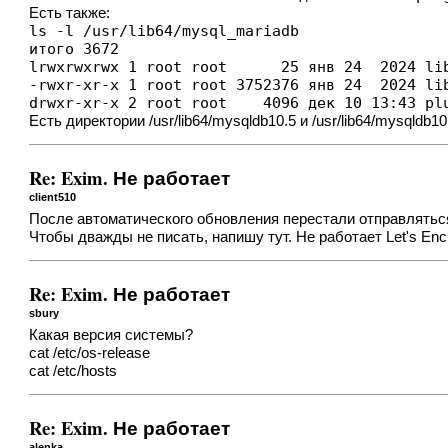
Есть также:
ls -l /usr/lib64/mysql_mariadb

итого 3672

lrwxrwxrwx 1 root root      25 янв 24  2024 lib
-rwxr-xr-x 1 root root 3752376 янв 24  2024 lib
drwxr-xr-x 2 root root    4096 дек 10 13:43 pl
Есть директории /usr/lib64/mysqldb10.5 и /usr/lib64/mysqldb
Re: Exim. Не работает
client510
После автоматического обновления перестали отправляться п
Чтобы дважды не писать, напишу тут. Не работает Let's Encr
Re: Exim. Не работает
sbury
Какая версия системы?
cat /etc/os-release
cat /etc/hosts
Re: Exim. Не работает
alenka