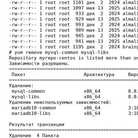
-rw-r--r-- 1 root root 1101 дек  2  2024 almali
-rw-r--r-- 1 root root 1097 мая 13  2025 almali
-rw-r--r-- 1 root root  933 дек  2  2024 almali
-rw-r--r-- 1 root root  929 мая 13  2025 almali
-rw-r--r-- 1 root root  993 дек  2  2024 almali
-rw-r--r-- 1 root root  989 мая 13  2025 almali
-rw-r--r-- 1 root root  945 дек  2  2024 almali
-rw-r--r-- 1 root root  941 мая 13  2025 almali
-rw-r--r-- 1 root root 1195 дек  2  2024 brain
# yum remove mysql-common mysql-libs

Repository myrepo-centos is listed more than on
Зависимости разрешены.

==============================================
 Пакет                     Архитектура     Вер
==============================================
Удаление:

 mysql-common              x86_64          8.0
 mysql-libs                x86_64          8.0
Удаление неиспользуемых зависимостей:

 mariadb10-common          x86_64          3:1
 mariadb10-libs            x86_64          3:1
Результат транзакции

==============================================
Удаление  4 Пакета