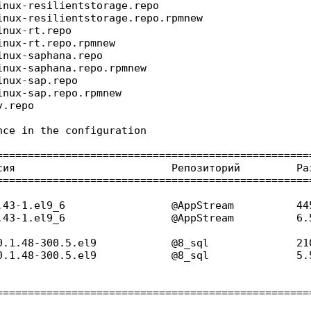
nux-resilientstorage.repo

nux-resilientstorage.repo.rpmnew

nux-rt.repo

nux-rt.repo.rpmnew

nux-saphana.repo

nux-saphana.repo.rpmnew

nux-sap.repo

nux-sap.repo.rpmnew

y.repo
ce in the configuration

===================================================
сия                         Репозиторий         Раз
===================================================
.43-1.el9_6                 @AppStream          445
.43-1.el9_6                 @AppStream          6.5
0.1.48-300.5.el9            @8_sql              210
0.1.48-300.5.el9            @8_sql              5.5
===================================================