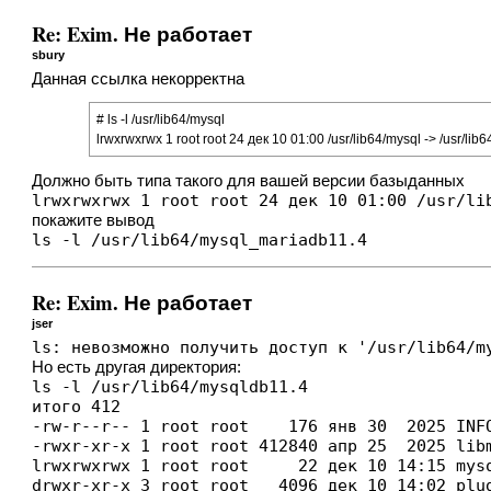
Re: Exim. Не работает
sbury
Данная ссылка некорректна
# ls -l /usr/lib64/mysql
lrwxrwxrwx 1 root root 24 дек 10 01:00 /usr/lib64/mysql -> /usr/li
Должно быть типа такого для вашей версии базыданных
lrwxrwxrwx 1 root root 24 дек 10 01:00 /usr/li
покажите вывод
ls -l /usr/lib64/mysql_mariadb11.4
Re: Exim. Не работает
jser
ls: невозможно получить доступ к '/usr/lib64/m
Но есть другая директория:
ls -l /usr/lib64/mysqldb11.4

итого 412

-rw-r--r-- 1 root root    176 янв 30  2025 INFO
-rwxr-xr-x 1 root root 412840 апр 25  2025 libm
lrwxrwxrwx 1 root root     22 дек 10 14:15 mysq
drwxr-xr-x 3 root root   4096 дек 10 14:02 plu