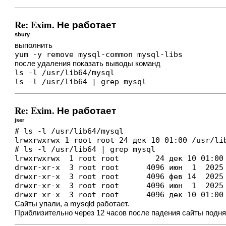
Re: Exim. Не работает
sbury
выполнить
yum -y remove mysql-common mysql-libs
после удаления показать выводы команд
ls -l /usr/lib64/mysql

ls -l /usr/lib64 | grep mysql
Re: Exim. Не работает
jser
# ls -l /usr/lib64/mysql

lrwxrwxrwx 1 root root 24 дек 10 01:00 /usr/li
# ls -l /usr/lib64 | grep mysql

lrwxrwxrwx  1 root root        24 дек 10 01:00 
drwxr-xr-x  3 root root      4096 июн  1  2025 
drwxr-xr-x  3 root root      4096 фев 14  2025 
drwxr-xr-x  3 root root      4096 июн  1  2025 
drwxr-xr-x  3 root root      4096 дек 10 01:00
Сайты упали, а mysqld работает.
Приблизительно через 12 часов после падения сайты подня