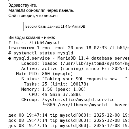
Здравствуйте.
MariaDB обновлял через панель.
Сайт говорит, что версия
Версия базы данных 11.4.5-MariaDB
Выводы команд - ниже:
# ls -l /lib64/mysql

lrwxrwxrwx 1 root root 20 ноя 18 02:33 /lib64/
# systemctl status mysqld

● mysqld.service - MariaDB 11.4 database server
     Loaded: loaded (/usr/lib/systemd/system/my
     Active: active (running) since Fri 2025-12
   Main PID: 860 (mysqld)

     Status: "Taking your SQL requests now..."

      Tasks: 25 (limit: 100178)

     Memory: 1.5G (peak: 1.8G)

        CPU: 4h 5min 37.588s

     CGroup: /system.slice/mysqld.service

             └─860 /usr/libexec/mysqld --basedi
дек 08 19:47:14 tip mysqld[860]: 2025-12-08 19
дек 08 19:47:14 tip mysqld[860]: 2025-12-08 19
дек 08 19:47:15 tip mysqld[860]: 2025-12-08 19