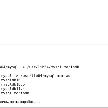
b64/mysql -> /usr/lib64/mysql_mariadb
mysql -> /usr/lib64/mysql_mariadb

mysqldb10.11

mysqldb10.5

mysqldb11.4

 mysql_mariadb
лись, почта заработала.