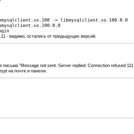
mysqlclient.so.100 -> libmysqlclient.so.100.0.0

mysqlclient.so.100.0.0

ugin
10.11 - видимо, остались от предыдущих версий.
исьма "Message not sent. Server replied: Connection refused 11
ypt на почте и панели.