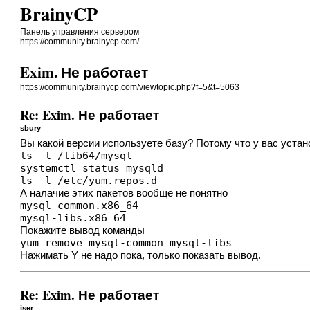
BrainyCP
Панель управления сервером
https://community.brainycp.com/
Exim. Не работает
https://community.brainycp.com/viewtopic.php?f=5&t=5063
Re: Exim. Не работает
sbury
Вы какой версии используете базу? Потому что у вас уста
ls -l /lib64/mysql

systemctl status mysqld

ls -l /etc/yum.repos.d
А налачие этих пакетов вообще не понятно
mysql-common.x86_64                            
mysql-libs.x86_64                             
Покажите вывод команды
yum remove mysql-common mysql-libs
Нажимать Y не надо пока, только показать вывод.
Re: Exim. Не работает
jser