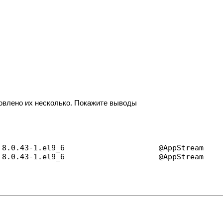
новлено их несколько. Покажите выводы
8.0.43-1.el9_6                     @AppStream

 8.0.43-1.el9_6                     @AppStream