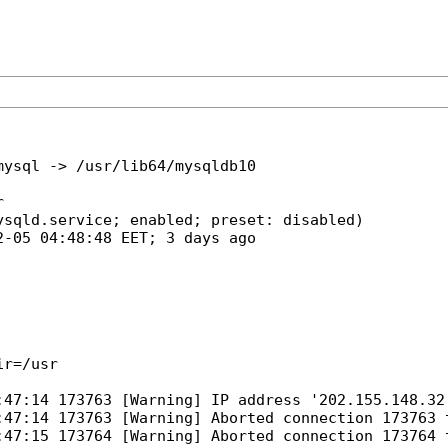
mysql -> /usr/lib64/mysqldb10


sqld.service; enabled; preset: disabled)

-05 04:48:48 EET; 3 days ago

r=/usr

:47:14 173763 [Warning] IP address '202.155.148.32'
:47:14 173763 [Warning] Aborted connection 173763 t
:47:15 173764 [Warning] Aborted connection 173764 t