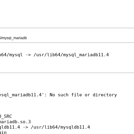
b64/mysql_mariadb
b64/mysql -> /usr/lib64/mysql_mariadb11.4
ysql_mariadb11.4': No such file or directory
_SRC

ariadb.so.3

ldb11.4 -> /usr/lib64/mysqldb11.4

gin