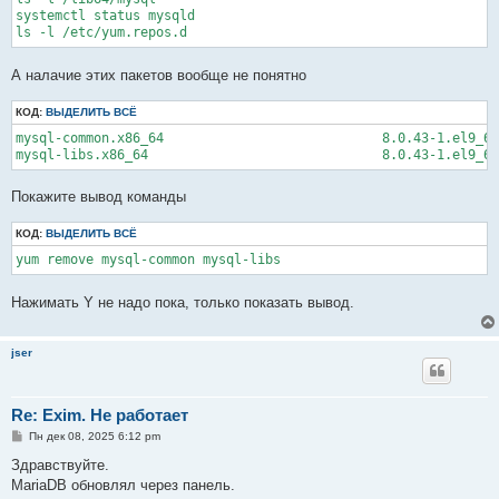
systemctl status mysqld

ls -l /etc/yum.repos.d
А налачие этих пакетов вообще не понятно
КОД:
ВЫДЕЛИТЬ ВСЁ
mysql-common.x86_64                            8.0.43-1.el9_6 
mysql-libs.x86_64                              8.0.43-1.el9_6 
Покажите вывод команды
КОД:
ВЫДЕЛИТЬ ВСЁ
yum remove mysql-common mysql-libs
Нажимать Y не надо пока, только показать вывод.
jser
Re: Exim. Не работает
С
Пн дек 08, 2025 6:12 pm
о
о
Здравствуйте.
б
MariaDB обновлял через панель.
щ