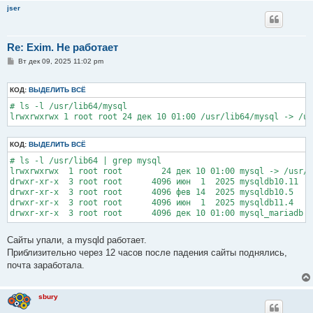
jser
Re: Exim. Не работает
С
Вт дек 09, 2025 11:02 pm
о
о
б
КОД:
ВЫДЕЛИТЬ ВСЁ
щ
е
# ls -l /usr/lib64/mysql

н
lrwxrwxrwx 1 root root 24 дек 10 01:00 /usr/lib64/mysql -> /us
и
е
КОД:
ВЫДЕЛИТЬ ВСЁ
# ls -l /usr/lib64 | grep mysql

lrwxrwxrwx  1 root root        24 дек 10 01:00 mysql -> /usr/l
drwxr-xr-x  3 root root      4096 июн  1  2025 mysqldb10.11

drwxr-xr-x  3 root root      4096 фев 14  2025 mysqldb10.5

drwxr-xr-x  3 root root      4096 июн  1  2025 mysqldb11.4

drwxr-xr-x  3 root root      4096 дек 10 01:00 mysql_mariadb
Сайты упали, а mysqld работает.
Приблизительно через 12 часов после падения сайты поднялись,
почта заработала.
sbury