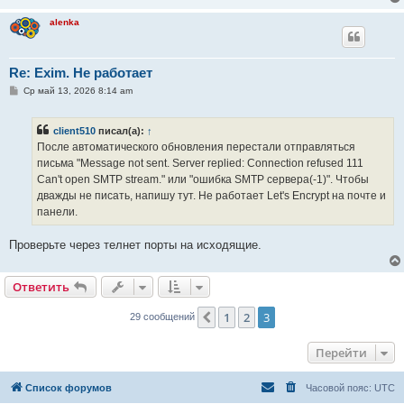
и
е
alenka
Re: Exim. Не работает
С
Ср май 13, 2026 8:14 am
о
о
б
client510
писал(а):
↑
щ
е
После автоматического обновления перестали отправляться
н
письма "Message not sent. Server replied: Connection refused 111
и
е
Can't open SMTP stream." или "ошибка SMTP сервера(-1)". Чтобы
дважды не писать, напишу тут. Не работает Let's Encrypt на почте и
панели.
Проверьте через телнет порты на исходящие.
Ответить
1
2
3
Пред.
29 сообщений
Перейти
Список форумов
Часовой пояс:
UTC