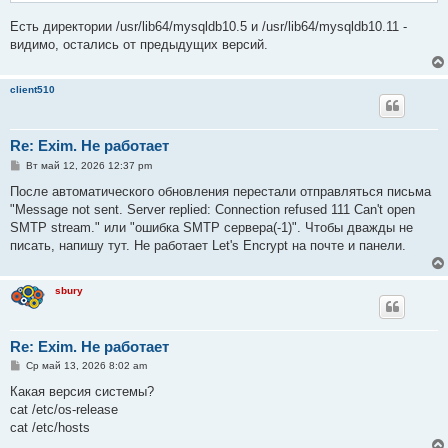
Есть директории /usr/lib64/mysqldb10.5 и /usr/lib64/mysqldb10.11 -
видимо, остались от предыдущих версий.
client510
Re: Exim. Не работает
С
Вт май 12, 2026 12:37 pm
о
о
После автоматического обновления перестали отправляться письма
б
"Message not sent. Server replied: Connection refused 111 Can't open
щ
е
SMTP stream." или "ошибка SMTP сервера(-1)". Чтобы дважды не
н
писать, напишу тут. Не работает Let's Encrypt на почте и панели.
и
е
sbury
Re: Exim. Не работает
С
Ср май 13, 2026 8:02 am
о
о
Какая версия системы?
б
cat /etc/os-release
щ
е
cat /etc/hosts
н