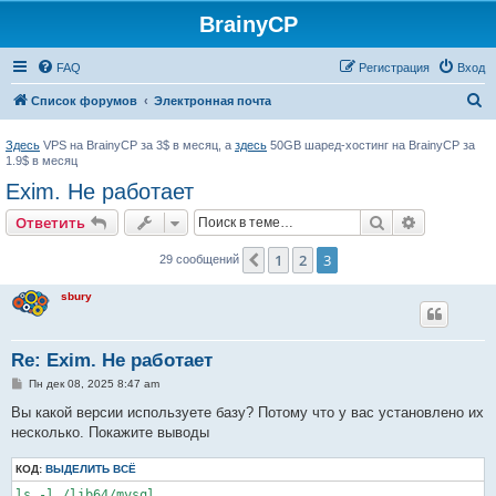
BrainyCP
FAQ
Регистрация
Вход
П
Список форумов
Электронная почта
о
Здесь
VPS на BrainyCP за 3$ в месяц, а
здесь
50GB шаред-хостинг на BrainyCP за
и
1.9$ в месяц
с
Exim. Не работает
к
Поиск
Расширен
Ответить
1
2
3
Пред.
29 сообщений
sbury
Re: Exim. Не работает
С
Пн дек 08, 2025 8:47 am
о
о
Вы какой версии используете базу? Потому что у вас установлено их
б
несколько. Покажите выводы
щ
е
н
КОД:
ВЫДЕЛИТЬ ВСЁ
и
е
ls -l /lib64/mysql
