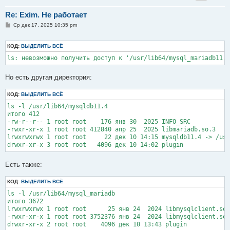
Re: Exim. Не работает
С
Ср дек 17, 2025 10:35 pm
о
о
б
КОД:
ВЫДЕЛИТЬ ВСЁ
щ
е
ls: невозможно получить доступ к '/usr/lib64/mysql_mariadb11.4
н
и
е
Но есть другая директория:
КОД:
ВЫДЕЛИТЬ ВСЁ
ls -l /usr/lib64/mysqldb11.4

итого 412

-rw-r--r-- 1 root root    176 янв 30  2025 INFO_SRC

-rwxr-xr-x 1 root root 412840 апр 25  2025 libmariadb.so.3

lrwxrwxrwx 1 root root     22 дек 10 14:15 mysqldb11.4 -> /usr
drwxr-xr-x 3 root root   4096 дек 10 14:02 plugin
Есть также:
КОД:
ВЫДЕЛИТЬ ВСЁ
ls -l /usr/lib64/mysql_mariadb

итого 3672

lrwxrwxrwx 1 root root      25 янв 24  2024 libmysqlclient.so.
-rwxr-xr-x 1 root root 3752376 янв 24  2024 libmysqlclient.so.
drwxr-xr-x 2 root root    4096 дек 10 13:43 plugin