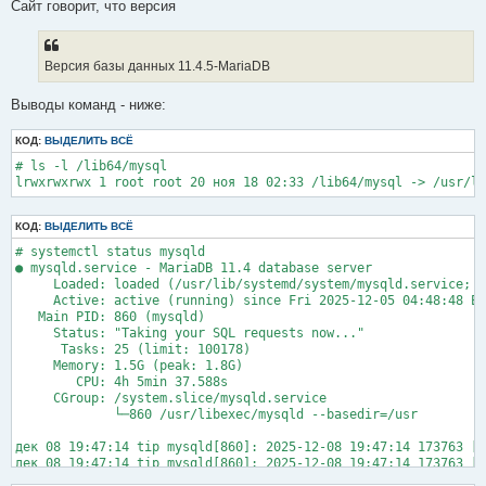
е
Сайт говорит, что версия
н
и
е
Версия базы данных 11.4.5-MariaDB
Выводы команд - ниже:
КОД:
ВЫДЕЛИТЬ ВСЁ
# ls -l /lib64/mysql

lrwxrwxrwx 1 root root 20 ноя 18 02:33 /lib64/mysql -> /usr/li
КОД:
ВЫДЕЛИТЬ ВСЁ
# systemctl status mysqld

● mysqld.service - MariaDB 11.4 database server

     Loaded: loaded (/usr/lib/systemd/system/mysqld.service; e
     Active: active (running) since Fri 2025-12-05 04:48:48 EE
   Main PID: 860 (mysqld)

     Status: "Taking your SQL requests now..."

      Tasks: 25 (limit: 100178)

     Memory: 1.5G (peak: 1.8G)

        CPU: 4h 5min 37.588s

     CGroup: /system.slice/mysqld.service

             └─860 /usr/libexec/mysqld --basedir=/usr

дек 08 19:47:14 tip mysqld[860]: 2025-12-08 19:47:14 173763 [W
дек 08 19:47:14 tip mysqld[860]: 2025-12-08 19:47:14 173763 [W
дек 08 19:47:15 tip mysqld[860]: 2025-12-08 19:47:15 173764 [W