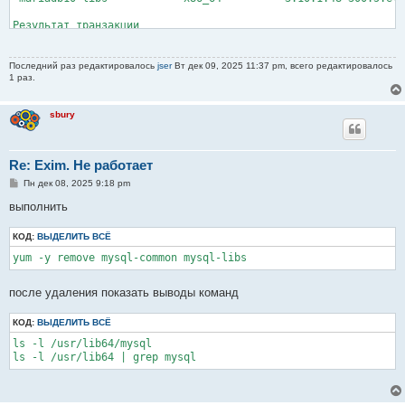
Результат транзакции

==============================================================
Удаление  4 Пакета
Последний раз редактировалось
jser
Вт дек 09, 2025 11:37 pm, всего редактировалось
1 раз.
sbury
Re: Exim. Не работает
С
Пн дек 08, 2025 9:18 pm
о
о
выполнить
б
щ
КОД:
е
ВЫДЕЛИТЬ ВСЁ
н
yum -y remove mysql-common mysql-libs
и
е
после удаления показать выводы команд
КОД:
ВЫДЕЛИТЬ ВСЁ
ls -l /usr/lib64/mysql

ls -l /usr/lib64 | grep mysql