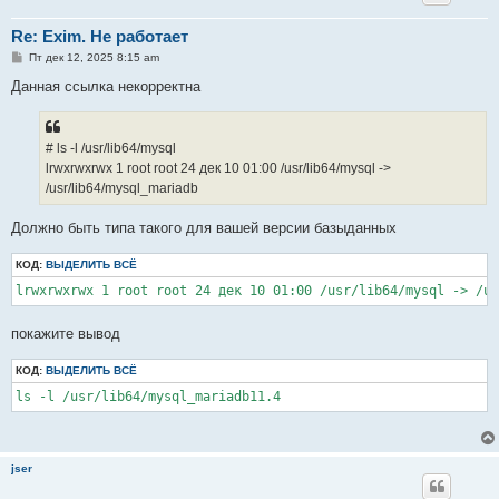
Re: Exim. Не работает
С
Пт дек 12, 2025 8:15 am
о
о
Данная ссылка некорректна
б
щ
е
н
# ls -l /usr/lib64/mysql
и
е
lrwxrwxrwx 1 root root 24 дек 10 01:00 /usr/lib64/mysql ->
/usr/lib64/mysql_mariadb
Должно быть типа такого для вашей версии базыданных
КОД:
ВЫДЕЛИТЬ ВСЁ
lrwxrwxrwx 1 root root 24 дек 10 01:00 /usr/lib64/mysql -> /us
покажите вывод
КОД:
ВЫДЕЛИТЬ ВСЁ
ls -l /usr/lib64/mysql_mariadb11.4
jser