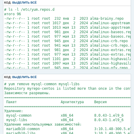
дек 08 19:47:16 tip mysqld[860]: 2025-12-08 19:47:16 173765 [W
КОД:
ВЫДЕЛИТЬ ВСЁ
дек 08 19:47:17 tip mysqld[860]: 2025-12-08 19:47:17 173766 [W
# ls -l /etc/yum.repos.d

дек 08 19:50:01 tip mysqld[860]: 2025-12-08 19:50:01 173860 [W
итого 96

дек 08 19:53:01 tip mysqld[860]: 2025-12-08 19:53:01 173980 [W
-rw-r--r-- 1 root root  232 янв  2  2023 alma-brainy.repo

дек 08 19:56:02 tip mysqld[860]: 2025-12-08 19:56:02 174049 [W
-rw-r--r-- 1 root root 1017 дек  2  2024 almalinux-appstream.r
дек 08 19:59:02 tip mysqld[860]: 2025-12-08 19:59:02 174107 [W
-rw-r--r-- 1 root root 1013 мая 13  2025 almalinux-appstream.r
дек 08 20:02:02 tip mysqld[860]: 2025-12-08 20:02:02 174267 [W
-rw-r--r-- 1 root root  981 дек  2  2024 almalinux-baseos.repo

lines 1-21/21 (END)
-rw-r--r-- 1 root root  977 мая 13  2025 almalinux-baseos.repo
-rw-r--r-- 1 root root  945 дек  2  2024 almalinux-crb.repo

-rw-r--r-- 1 root root  941 мая 13  2025 almalinux-crb.repo.rp
-rw-r--r-- 1 root root  981 дек  2  2024 almalinux-extras.repo

-rw-r--r-- 1 root root  977 мая 13  2025 almalinux-extras.repo
-rw-r--r-- 1 root root 1101 дек  2  2024 almalinux-highavailab
-rw-r--r-- 1 root root 1097 мая 13  2025 almalinux-highavailab
-rw-r--r-- 1 root root  945 дек  2  2024 almalinux-nfv.repo

-rw-r--r-- 1 root root  941 мая 13  2025 almalinux-nfv.repo.rp
-rw-r--r-- 1 root root  957 дек  2  2024 almalinux-plus.repo

КОД:
ВЫДЕЛИТЬ ВСЁ
-rw-r--r-- 1 root root  953 мая 13  2025 almalinux-plus.repo.r
# yum remove mysql-common mysql-libs

-rw-r--r-- 1 root root 1101 дек  2  2024 almalinux-resilientst
Repository myrepo-centos is listed more than once in the confi
-rw-r--r-- 1 root root 1097 мая 13  2025 almalinux-resilientst
Зависимости разрешены.

-rw-r--r-- 1 root root  933 дек  2  2024 almalinux-rt.repo

==============================================================
-rw-r--r-- 1 root root  929 мая 13  2025 almalinux-rt.repo.rpm
 Пакет                     Архитектура     Версия             
-rw-r--r-- 1 root root  993 дек  2  2024 almalinux-saphana.rep
==============================================================
-rw-r--r-- 1 root root  989 мая 13  2025 almalinux-saphana.rep
Удаление:

-rw-r--r-- 1 root root  945 дек  2  2024 almalinux-sap.repo

 mysql-common              x86_64          8.0.43-1.el9_6     
-rw-r--r-- 1 root root  941 мая 13  2025 almalinux-sap.repo.rp
 mysql-libs                x86_64          8.0.43-1.el9_6     
-rw-r--r-- 1 root root 1195 дек  2  2024 brainy.repo
Удаление неиспользуемых зависимостей:

 mariadb10-common          x86_64          3:10.1.48-300.5.el9
 mariadb10-libs            x86_64          3:10.1.48-300.5.el9