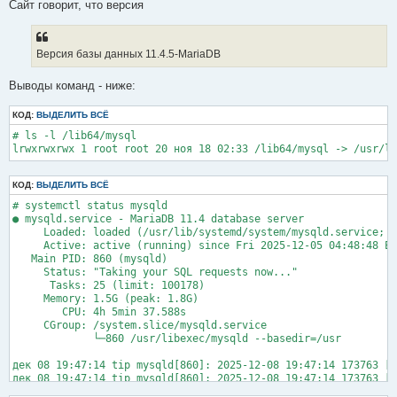
е
Сайт говорит, что версия
н
и
е
Версия базы данных 11.4.5-MariaDB
Выводы команд - ниже:
КОД:
ВЫДЕЛИТЬ ВСЁ
# ls -l /lib64/mysql

lrwxrwxrwx 1 root root 20 ноя 18 02:33 /lib64/mysql -> /usr/li
КОД:
ВЫДЕЛИТЬ ВСЁ
# systemctl status mysqld

● mysqld.service - MariaDB 11.4 database server

     Loaded: loaded (/usr/lib/systemd/system/mysqld.service; e
     Active: active (running) since Fri 2025-12-05 04:48:48 EE
   Main PID: 860 (mysqld)

     Status: "Taking your SQL requests now..."

      Tasks: 25 (limit: 100178)

     Memory: 1.5G (peak: 1.8G)

        CPU: 4h 5min 37.588s

     CGroup: /system.slice/mysqld.service

             └─860 /usr/libexec/mysqld --basedir=/usr

дек 08 19:47:14 tip mysqld[860]: 2025-12-08 19:47:14 173763 [W
дек 08 19:47:14 tip mysqld[860]: 2025-12-08 19:47:14 173763 [W
дек 08 19:47:15 tip mysqld[860]: 2025-12-08 19:47:15 173764 [W