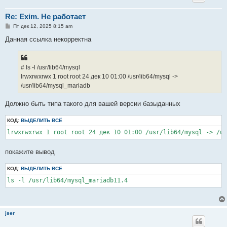
Re: Exim. Не работает
С
Пт дек 12, 2025 8:15 am
о
о
Данная ссылка некорректна
б
щ
е
н
# ls -l /usr/lib64/mysql
и
е
lrwxrwxrwx 1 root root 24 дек 10 01:00 /usr/lib64/mysql ->
/usr/lib64/mysql_mariadb
Должно быть типа такого для вашей версии базыданных
КОД:
ВЫДЕЛИТЬ ВСЁ
lrwxrwxrwx 1 root root 24 дек 10 01:00 /usr/lib64/mysql -> /us
покажите вывод
КОД:
ВЫДЕЛИТЬ ВСЁ
ls -l /usr/lib64/mysql_mariadb11.4
jser