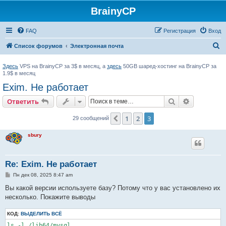
BrainyCP
FAQ
Регистрация
Вход
П
Список форумов
Электронная почта
о
Здесь
VPS на BrainyCP за 3$ в месяц, а
здесь
50GB шаред-хостинг на BrainyCP за
и
1.9$ в месяц
с
Exim. Не работает
к
Поиск
Расширен
Ответить
1
2
3
Пред.
29 сообщений
sbury
Re: Exim. Не работает
С
Пн дек 08, 2025 8:47 am
о
о
Вы какой версии используете базу? Потому что у вас установлено их
б
несколько. Покажите выводы
щ
е
н
КОД:
ВЫДЕЛИТЬ ВСЁ
и
е
ls -l /lib64/mysql
