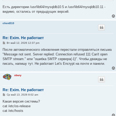
Есть директории /usr/lib64/mysqldb10.5 и /usr/lib64/mysqldb10.11 -
видимо, остались от предыдущих версий.
client510
Re: Exim. Не работает
С
Вт май 12, 2026 12:37 pm
о
о
После автоматического обновления перестали отправляться письма
б
"Message not sent. Server replied: Connection refused 111 Can't open
щ
е
SMTP stream." или "ошибка SMTP сервера(-1)". Чтобы дважды не
н
писать, напишу тут. Не работает Let's Encrypt на почте и панели.
и
е
sbury
Re: Exim. Не работает
С
Ср май 13, 2026 8:02 am
о
о
Какая версия системы?
б
cat /etc/os-release
щ
е
cat /etc/hosts
н