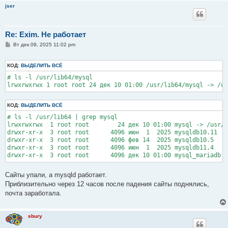
jser
Re: Exim. Не работает
С
Вт дек 09, 2025 11:02 pm
о
о
б
КОД:
ВЫДЕЛИТЬ ВСЁ
щ
е
# ls -l /usr/lib64/mysql

н
lrwxrwxrwx 1 root root 24 дек 10 01:00 /usr/lib64/mysql -> /us
и
е
КОД:
ВЫДЕЛИТЬ ВСЁ
# ls -l /usr/lib64 | grep mysql

lrwxrwxrwx  1 root root        24 дек 10 01:00 mysql -> /usr/l
drwxr-xr-x  3 root root      4096 июн  1  2025 mysqldb10.11

drwxr-xr-x  3 root root      4096 фев 14  2025 mysqldb10.5

drwxr-xr-x  3 root root      4096 июн  1  2025 mysqldb11.4

drwxr-xr-x  3 root root      4096 дек 10 01:00 mysql_mariadb
Сайты упали, а mysqld работает.
Приблизительно через 12 часов после падения сайты поднялись,
почта заработала.
sbury