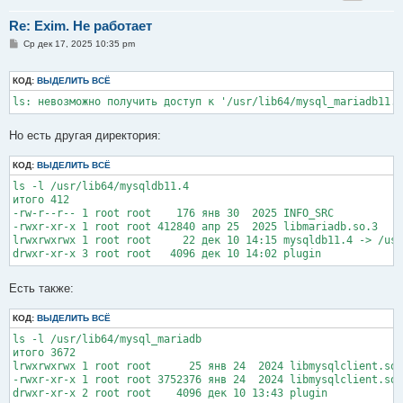
Re: Exim. Не работает
С
Ср дек 17, 2025 10:35 pm
о
о
б
КОД:
ВЫДЕЛИТЬ ВСЁ
щ
е
ls: невозможно получить доступ к '/usr/lib64/mysql_mariadb11.4
н
и
е
Но есть другая директория:
КОД:
ВЫДЕЛИТЬ ВСЁ
ls -l /usr/lib64/mysqldb11.4

итого 412

-rw-r--r-- 1 root root    176 янв 30  2025 INFO_SRC

-rwxr-xr-x 1 root root 412840 апр 25  2025 libmariadb.so.3

lrwxrwxrwx 1 root root     22 дек 10 14:15 mysqldb11.4 -> /usr
drwxr-xr-x 3 root root   4096 дек 10 14:02 plugin
Есть также:
КОД:
ВЫДЕЛИТЬ ВСЁ
ls -l /usr/lib64/mysql_mariadb

итого 3672

lrwxrwxrwx 1 root root      25 янв 24  2024 libmysqlclient.so.
-rwxr-xr-x 1 root root 3752376 янв 24  2024 libmysqlclient.so.
drwxr-xr-x 2 root root    4096 дек 10 13:43 plugin