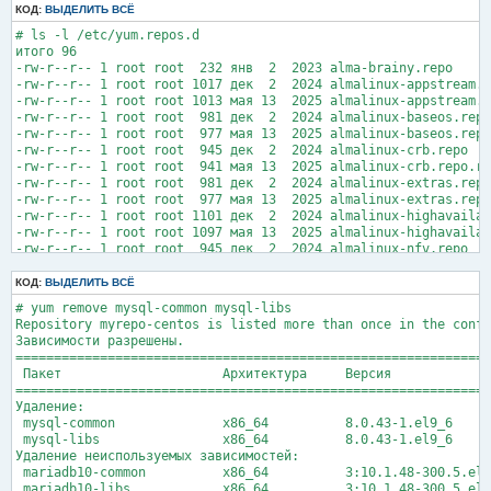
дек 08 19:47:16 tip mysqld[860]: 2025-12-08 19:47:16 173765 [W
КОД:
ВЫДЕЛИТЬ ВСЁ
дек 08 19:47:17 tip mysqld[860]: 2025-12-08 19:47:17 173766 [W
# ls -l /etc/yum.repos.d

дек 08 19:50:01 tip mysqld[860]: 2025-12-08 19:50:01 173860 [W
итого 96

дек 08 19:53:01 tip mysqld[860]: 2025-12-08 19:53:01 173980 [W
-rw-r--r-- 1 root root  232 янв  2  2023 alma-brainy.repo

дек 08 19:56:02 tip mysqld[860]: 2025-12-08 19:56:02 174049 [W
-rw-r--r-- 1 root root 1017 дек  2  2024 almalinux-appstream.r
дек 08 19:59:02 tip mysqld[860]: 2025-12-08 19:59:02 174107 [W
-rw-r--r-- 1 root root 1013 мая 13  2025 almalinux-appstream.r
дек 08 20:02:02 tip mysqld[860]: 2025-12-08 20:02:02 174267 [W
-rw-r--r-- 1 root root  981 дек  2  2024 almalinux-baseos.repo

lines 1-21/21 (END)
-rw-r--r-- 1 root root  977 мая 13  2025 almalinux-baseos.repo
-rw-r--r-- 1 root root  945 дек  2  2024 almalinux-crb.repo

-rw-r--r-- 1 root root  941 мая 13  2025 almalinux-crb.repo.rp
-rw-r--r-- 1 root root  981 дек  2  2024 almalinux-extras.repo

-rw-r--r-- 1 root root  977 мая 13  2025 almalinux-extras.repo
-rw-r--r-- 1 root root 1101 дек  2  2024 almalinux-highavailab
-rw-r--r-- 1 root root 1097 мая 13  2025 almalinux-highavailab
-rw-r--r-- 1 root root  945 дек  2  2024 almalinux-nfv.repo

-rw-r--r-- 1 root root  941 мая 13  2025 almalinux-nfv.repo.rp
-rw-r--r-- 1 root root  957 дек  2  2024 almalinux-plus.repo

КОД:
ВЫДЕЛИТЬ ВСЁ
-rw-r--r-- 1 root root  953 мая 13  2025 almalinux-plus.repo.r
# yum remove mysql-common mysql-libs

-rw-r--r-- 1 root root 1101 дек  2  2024 almalinux-resilientst
Repository myrepo-centos is listed more than once in the confi
-rw-r--r-- 1 root root 1097 мая 13  2025 almalinux-resilientst
Зависимости разрешены.

-rw-r--r-- 1 root root  933 дек  2  2024 almalinux-rt.repo

==============================================================
-rw-r--r-- 1 root root  929 мая 13  2025 almalinux-rt.repo.rpm
 Пакет                     Архитектура     Версия             
-rw-r--r-- 1 root root  993 дек  2  2024 almalinux-saphana.rep
==============================================================
-rw-r--r-- 1 root root  989 мая 13  2025 almalinux-saphana.rep
Удаление:

-rw-r--r-- 1 root root  945 дек  2  2024 almalinux-sap.repo

 mysql-common              x86_64          8.0.43-1.el9_6     
-rw-r--r-- 1 root root  941 мая 13  2025 almalinux-sap.repo.rp
 mysql-libs                x86_64          8.0.43-1.el9_6     
-rw-r--r-- 1 root root 1195 дек  2  2024 brainy.repo
Удаление неиспользуемых зависимостей:

 mariadb10-common          x86_64          3:10.1.48-300.5.el9
 mariadb10-libs            x86_64          3:10.1.48-300.5.el9