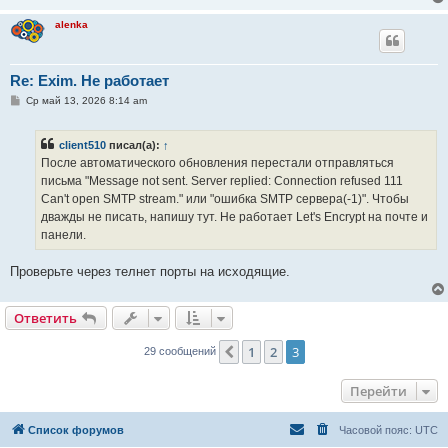
и
е
alenka
Re: Exim. Не работает
С
Ср май 13, 2026 8:14 am
о
о
б
client510
писал(а):
↑
щ
е
После автоматического обновления перестали отправляться
н
письма "Message not sent. Server replied: Connection refused 111
и
е
Can't open SMTP stream." или "ошибка SMTP сервера(-1)". Чтобы
дважды не писать, напишу тут. Не работает Let's Encrypt на почте и
панели.
Проверьте через телнет порты на исходящие.
Ответить
1
2
3
Пред.
29 сообщений
Перейти
Список форумов
Часовой пояс:
UTC