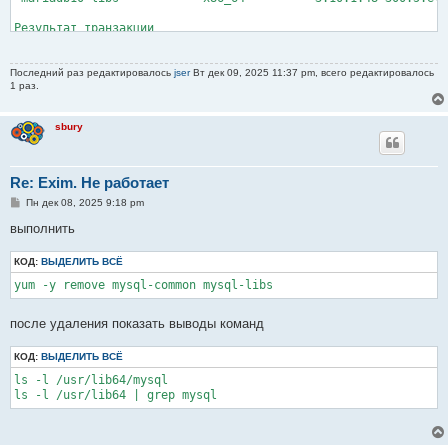
Результат транзакции

==============================================================
Удаление  4 Пакета
Последний раз редактировалось
jser
Вт дек 09, 2025 11:37 pm, всего редактировалось
1 раз.
sbury
Re: Exim. Не работает
С
Пн дек 08, 2025 9:18 pm
о
о
выполнить
б
щ
КОД:
е
ВЫДЕЛИТЬ ВСЁ
н
yum -y remove mysql-common mysql-libs
и
е
после удаления показать выводы команд
КОД:
ВЫДЕЛИТЬ ВСЁ
ls -l /usr/lib64/mysql

ls -l /usr/lib64 | grep mysql