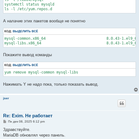
systemctl status mysqld

ls -l /etc/yum.repos.d
А налачие этих пакетов вообще не понятно
КОД:
ВЫДЕЛИТЬ ВСЁ
mysql-common.x86_64                            8.0.43-1.el9_6 
mysql-libs.x86_64                              8.0.43-1.el9_6 
Покажите вывод команды
КОД:
ВЫДЕЛИТЬ ВСЁ
yum remove mysql-common mysql-libs
Нажимать Y не надо пока, только показать вывод.
jser
Re: Exim. Не работает
С
Пн дек 08, 2025 6:12 pm
о
о
Здравствуйте.
б
MariaDB обновлял через панель.
щ