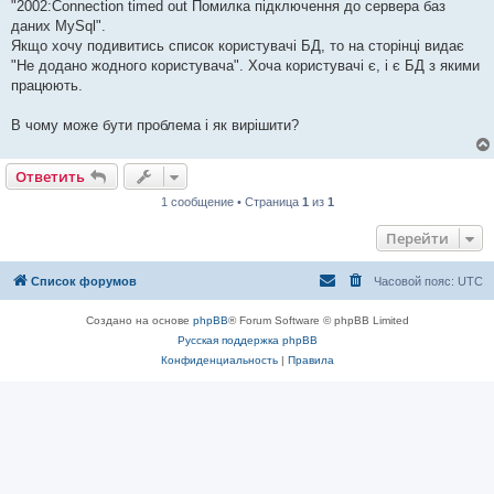
"2002:Connection timed out Помилка підключення до сервера баз
и
е
даних MySql".
Якщо хочу подивитись список користувачі БД, то на сторінці видає
"Не додано жодного користувача". Хоча користувачі є, і є БД з якими
працюють.
В чому може бути проблема і як вирішити?
Ответить
1 сообщение • Страница
1
из
1
Перейти
Список форумов
Часовой пояс:
UTC
Создано на основе
phpBB
® Forum Software © phpBB Limited
Русская поддержка phpBB
Конфиденциальность
|
Правила