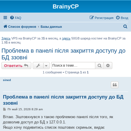
BrainyCP
FAQ
Регистрация
Вход
П
Список форумов
Базы данных
о
Здесь
VPS на BrainyCP за 3$ в месяц, а
здесь
50GB шаред-хостинг на BrainyCP за
и
1.9$ в месяц
с
Проблема в панелі після закриття доступу до
к
БД ззовні
Поиск
Расширен
Ответить
1 сообщение • Страница
1
из
1
sined
Проблема в панелі після закриття доступу до БД
ззовні
С
Пт май 15, 2026 8:29 am
о
о
Вітаю. Зіштовхнувся з такою проблемою панелі після того, як
б
дозволив доступ до БД з 127.0.0.1.
щ
е
Якщо хочу подивитись список поштових скриньок, видає
н