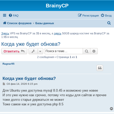
BrainyCP
FAQ
Регистрация
Вход
П
Список форумов
Базы данных
о
Здесь
VPS на BrainyCP за 3$ в месяц, а
здесь
50GB шаред-хостинг на BrainyCP за
и
1.9$ в месяц
с
Когда уже будет обнова?
к
Поиск
Расширен
Ответить
2 сообщения • Страница
1
из
1
Ragnar95
Когда уже будет обнова?
С
Сб фев 14, 2026 6:15 pm
о
о
Для Ubuntu уже доступна mysql 8.0.45 и возможно уже новее
б
И это уже нужно как срочно, потому что коды для сайтов и прочее
щ
е
тоже долго старье держаться не может
н
Тоже самое как и уже доступна php 8.5
и
е