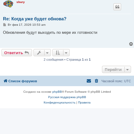
sbury
Re: Когда уже будет обнова?
С
Вт фев 17, 2026 10:53 am
о
о
Обновления будут выходить по мере их готовности
б
щ
е
н
и
Ответить
е
2 сообщения • Страница
1
из
1
Перейти
Список форумов
Часовой пояс:
UTC
Создано на основе
phpBB
® Forum Software © phpBB Limited
Русская поддержка phpBB
Конфиденциальность
|
Правила