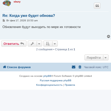
sbury
Re: Когда уже будет обнова?
С
Вт фев 17, 2026 10:53 am
о
о
Обновления будут выходить по мере их готовности
б
щ
е
н
и
Ответить
е
2 сообщения • Страница
1
из
1
Перейти
Список форумов
Часовой пояс:
UTC
Создано на основе
phpBB
® Forum Software © phpBB Limited
Русская поддержка phpBB
Конфиденциальность
|
Правила