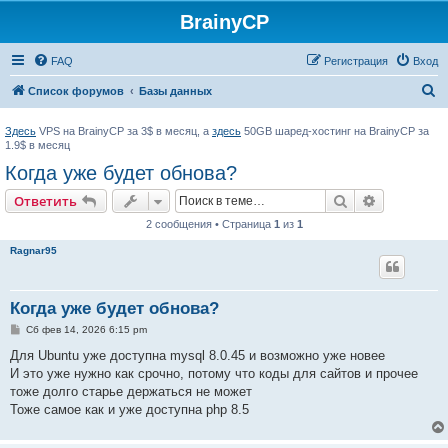
BrainyCP
FAQ
Регистрация
Вход
П
Список форумов
Базы данных
о
Здесь
VPS на BrainyCP за 3$ в месяц, а
здесь
50GB шаред-хостинг на BrainyCP за
и
1.9$ в месяц
с
Когда уже будет обнова?
к
Поиск
Расширен
Ответить
2 сообщения • Страница
1
из
1
Ragnar95
Когда уже будет обнова?
С
Сб фев 14, 2026 6:15 pm
о
о
Для Ubuntu уже доступна mysql 8.0.45 и возможно уже новее
б
И это уже нужно как срочно, потому что коды для сайтов и прочее
щ
е
тоже долго старье держаться не может
н
Тоже самое как и уже доступна php 8.5
и
е