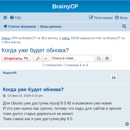
BrainyCP
FAQ
Регистрация
Вход
П
Список форумов
Базы данных
о
Здесь
VPS на BrainyCP за 3$ в месяц, а
здесь
50GB шаред-хостинг на BrainyCP за
и
1.9$ в месяц
с
Когда уже будет обнова?
к
Поиск
Расширен
Ответить
2 сообщения • Страница
1
из
1
Ragnar95
Когда уже будет обнова?
С
Сб фев 14, 2026 6:15 pm
о
о
Для Ubuntu уже доступна mysql 8.0.45 и возможно уже новее
б
И это уже нужно как срочно, потому что коды для сайтов и прочее
щ
е
тоже долго старье держаться не может
н
Тоже самое как и уже доступна php 8.5
и
е