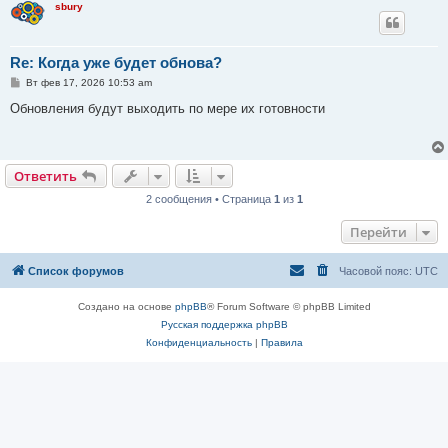
sbury
Re: Когда уже будет обнова?
С
Вт фев 17, 2026 10:53 am
о
о
Обновления будут выходить по мере их готовности
б
щ
е
н
и
Ответить
е
2 сообщения • Страница
1
из
1
Перейти
Список форумов
Часовой пояс:
UTC
Создано на основе
phpBB
® Forum Software © phpBB Limited
Русская поддержка phpBB
Конфиденциальность
|
Правила