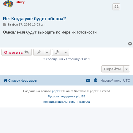
sbury
Re: Когда уже будет обнова?
С
Вт фев 17, 2026 10:53 am
о
о
Обновления будут выходить по мере их готовности
б
щ
е
н
и
Ответить
е
2 сообщения • Страница
1
из
1
Перейти
Список форумов
Часовой пояс:
UTC
Создано на основе
phpBB
® Forum Software © phpBB Limited
Русская поддержка phpBB
Конфиденциальность
|
Правила