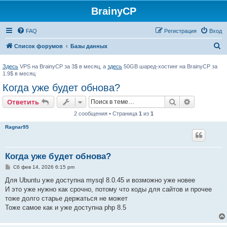
BrainyCP
FAQ
Регистрация
Вход
П
Список форумов
Базы данных
о
Здесь
VPS на BrainyCP за 3$ в месяц, а
здесь
50GB шаред-хостинг на BrainyCP за
и
1.9$ в месяц
с
Когда уже будет обнова?
к
Поиск
Расширен
Ответить
2 сообщения • Страница
1
из
1
Ragnar95
Когда уже будет обнова?
С
Сб фев 14, 2026 6:15 pm
о
о
Для Ubuntu уже доступна mysql 8.0.45 и возможно уже новее
б
И это уже нужно как срочно, потому что коды для сайтов и прочее
щ
е
тоже долго старье держаться не может
н
Тоже самое как и уже доступна php 8.5
и
е