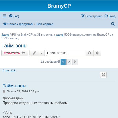
BrainyCP
FAQ
Регистрация
Вход
П
Список форумов
Веб-сервер
о
Здесь
VPS на BrainyCP за 3$ в месяц, а
здесь
50GB шаред-хостинг на BrainyCP за
и
1.9$ в месяц
с
Тайм-зоны
к
Поиск
Расширен
Ответить
1
2
След.
12 сообщений
Стас_123
Тайм-зоны
С
Пт июн 05, 2026 2:37 pm
о
о
Добрый день.
б
Проверил отдельным тестовым файлом:
щ
е
н
<?php
и
е
echo "PHP=".PHP_VERSION."<br>";