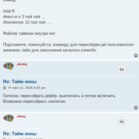
total 8
drwxr-xr-x 2 root root ...
drwxrwxrwx 12 root root ...
Файлов таймзон внутри нет.
Подскажите, пожалуйста, команду для пересборки jail пользователя
areanews либо для заполнения каталога zoneinfo.
alenka
Re: Тайм-зоны
С
Чт июн 11, 2026 9:30 am
о
о
Галочка, пересобрать jailphp. выключить а потом включить.
б
Возможно пересобрать скелетон.
щ
е
н
и
sbury
е
Re: Тайм-зоны