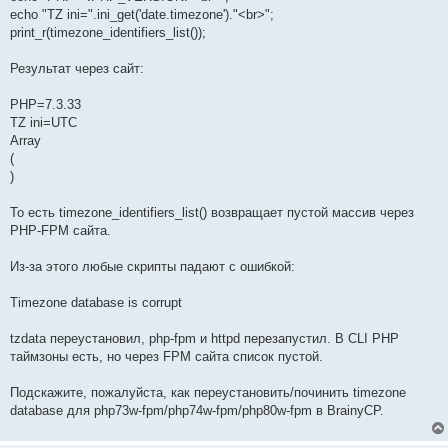
echo "TZ ini=".ini_get('date.timezone')."<br>";
print_r(timezone_identifiers_list());
Результат через сайт:
PHP=7.3.33
TZ ini=UTC
Array
(
)
То есть timezone_identifiers_list() возвращает пустой массив через
PHP-FPM сайта.
Из-за этого любые скрипты падают с ошибкой:
Timezone database is corrupt
tzdata переустановил, php-fpm и httpd перезапустил. В CLI PHP
таймзоны есть, но через FPM сайта список пустой.
Подскажите, пожалуйста, как переустановить/починить timezone
database для php73w-fpm/php74w-fpm/php80w-fpm в BrainyCP.