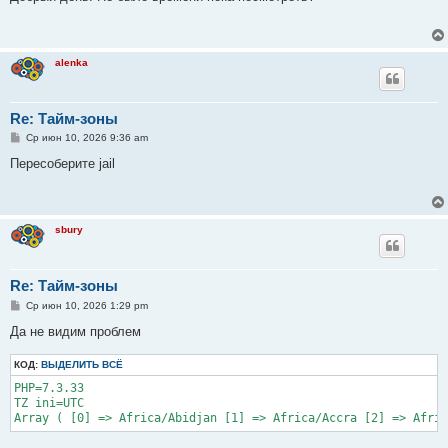
б
щ
е
н
и
alenka
е
Re: Тайм-зоны
С
Ср июн 10, 2026 9:36 am
о
о
Пересоберите jail
б
щ
е
н
и
sbury
е
Re: Тайм-зоны
С
Ср июн 10, 2026 1:29 pm
о
о
Да не видим проблем
б
щ
КОД:
е
ВЫДЕЛИТЬ ВСЁ
н
PHP=7.3.33

и
е
TZ ini=UTC

Array ( [0] => Africa/Abidjan [1] => Africa/Accra [2] => Afri