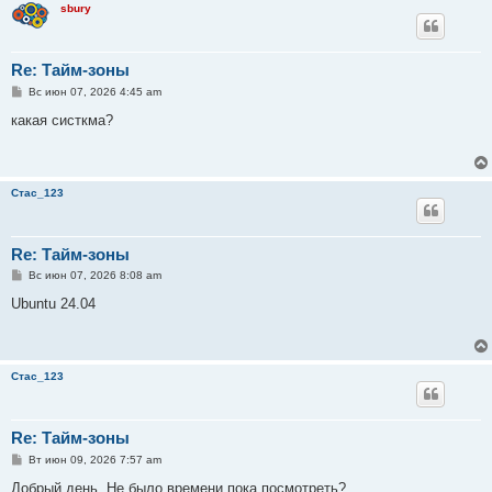
sbury
Re: Тайм-зоны
С
Вс июн 07, 2026 4:45 am
о
о
какая систкма?
б
щ
е
н
и
Стас_123
е
Re: Тайм-зоны
С
Вс июн 07, 2026 8:08 am
о
о
Ubuntu 24.04
б
щ
е
н
и
Стас_123
е
Re: Тайм-зоны
С
Вт июн 09, 2026 7:57 am
о
о
Добрый день. Не было времени пока посмотреть?