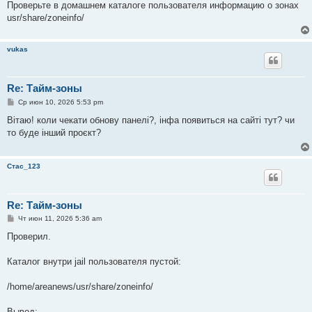
Проверьте в домашнем каталоге пользователя информацию о зонах
usr/share/zoneinfo/
vukas
Re: Тайм-зоны
С
Ср июн 10, 2026 5:53 pm
о
о
Вітаю! коли чекати обнову панелі?, інфа появиться на сайті тут? чи
б
то буде інший проєкт?
щ
е
н
и
Стас_123
е
Re: Тайм-зоны
С
Чт июн 11, 2026 5:36 am
о
о
Проверил.
б
щ
е
Каталог внутри jail пользователя пустой:
н
и
е
/home/areanews/usr/share/zoneinfo/
Вывод: