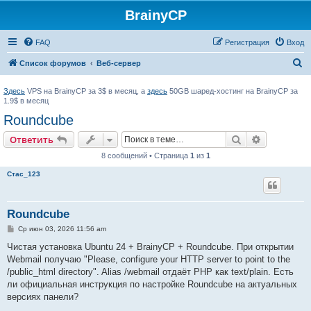
BrainyCP
FAQ
Регистрация
Вход
П
Список форумов
Веб-сервер
о
Здесь
VPS на BrainyCP за 3$ в месяц, а
здесь
50GB шаред-хостинг на BrainyCP за
и
1.9$ в месяц
с
Roundcube
к
Поиск
Расширен
Ответить
8 сообщений • Страница
1
из
1
Стас_123
Roundcube
С
Ср июн 03, 2026 11:56 am
о
о
Чистая установка Ubuntu 24 + BrainyCP + Roundcube. При открытии
б
Webmail получаю "Please, configure your HTTP server to point to the
щ
е
/public_html directory". Alias /webmail отдаёт PHP как text/plain. Есть
н
ли официальная инструкция по настройке Roundcube на актуальных
и
е
версиях панели?