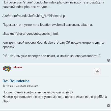
При этом /usr/share/roundcube/index.php сам выводит эту ошибку, а
рабочий index.php лежит здесь:
/usr/share/roundcube/public_html/index.php
Подскажите, нужно ли в location /webmail заменить alias на:
alias /usr/share/roundcube/public_html;
или для новой версии Roundcube в BrainyCP предусмотрена другая
правка?
P.S. Или вы уже переделали пакет, и можно заново установить?
alenka
Re: Roundcube
С
Чт июн 04, 2026 10:01 am
о
о
После правки конфига вы перегрузили nginxb?
б
Ничего дополнительно не нужно менять, просто изменить с php56 на
щ
е
php8
н
и
е