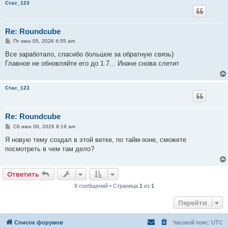
Стас_123
Re: Roundcube
С
Пт июн 05, 2026 4:55 am
о
о
Все заработало, спасибо большое за обратную связь)
б
Главное не обновляйте его до 1.7... Иначе снова слетит
щ
е
н
и
Стас_123
е
Re: Roundcube
С
Сб июн 06, 2026 9:19 am
о
о
Я новую тему создал в этой ветке, по тайм-зоне, сможете
б
посмотреть в чем там дело?
щ
е
н
и
Ответить
е
8 сообщений • Страница
1
из
1
Перейти
Список форумов
Часовой пояс:
UTC