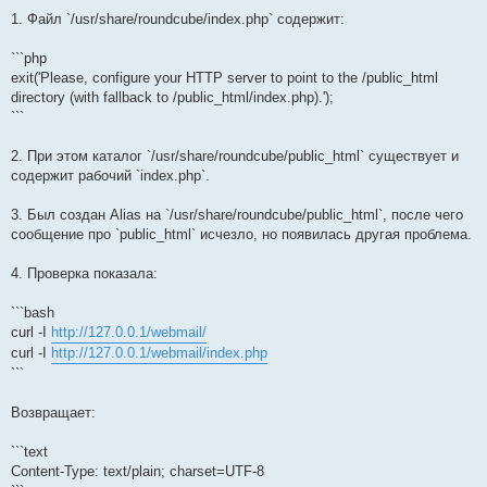
1. Файл `/usr/share/roundcube/index.php` содержит:
```php
exit('Please, configure your HTTP server to point to the /public_html
directory (with fallback to /public_html/index.php).');
```
2. При этом каталог `/usr/share/roundcube/public_html` существует и
содержит рабочий `index.php`.
3. Был создан Alias на `/usr/share/roundcube/public_html`, после чего
сообщение про `public_html` исчезло, но появилась другая проблема.
4. Проверка показала:
```bash
curl -I
http://127.0.0.1/webmail/
curl -I
http://127.0.0.1/webmail/index.php
```
Возвращает:
```text
Content-Type: text/plain; charset=UTF-8