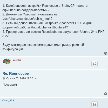
1. Какой способ настройки Roundcube в BrainyCP является
официально поддерживаемым?
2. Должен ли `/webmail` указывать на
`/usr/share/roundcube/public_html`?
3. Есть ли дополнительная настройка Apache/PHP-FPM для
корректной работы Roundcube на Ubuntu 24?
4. Проверялась ли работа Roundcube на актуальной Ubuntu 24 с PHP
8.2?
Буду благодарен за рекомендации или пример рабочей
конфигурации.
alenka
Re: Roundcube
С
Ср июн 03, 2026 12:32 pm
о
о
Проверим
б
щ
е
н
и
Стас_123
е