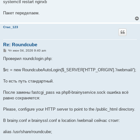
systemctl restart nginxb
Пакет переделаем.
Стас_123
Re: Roundcube
С
Чт июн 04, 2026 9:40 am
о
о
Проверил roundclogin.php:
б
щ
е
$rc = new RoundcubeAutoLogin($_SERVER['HTTP_ORIGIN'].'/webmail/');
н
и
е
То есть путь стандартный.
После замены fastcgi_pass на php8-brainyservice.sock ошибка всё
равно сохраняется:
Please, configure your HTTP server to point to the /public_html directory.
В brainy.conf и brainyssl.conf в location /webmail сейчас стоит:
alias /usr/share/roundcube;