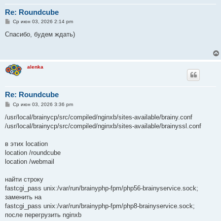
Re: Roundcube
С
Ср июн 03, 2026 2:14 pm
о
о
Спасибо, будем ждать)
б
щ
е
н
и
alenka
е
Re: Roundcube
С
Ср июн 03, 2026 3:36 pm
о
о
/usr/local/brainycp/src/compiled/nginxb/sites-available/brainy.conf
б
/usr/local/brainycp/src/compiled/nginxb/sites-available/brainyssl.conf
щ
е
н
в этих location
и
е
location /roundcube
location /webmail
найти строку
fastcgi_pass unix:/var/run/brainyphp-fpm/php56-brainyservice.sock;
заменить на
fastcgi_pass unix:/var/run/brainyphp-fpm/php8-brainyservice.sock;
после перегрузить nginxb