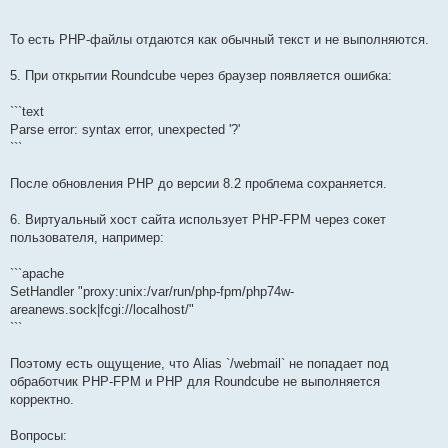
```
То есть PHP-файлы отдаются как обычный текст и не выполняются.
5. При открытии Roundcube через браузер появляется ошибка:
```text
Parse error: syntax error, unexpected '?'
```
После обновления PHP до версии 8.2 проблема сохраняется.
6. Виртуальный хост сайта использует PHP-FPM через сокет
пользователя, например:
```apache
SetHandler "proxy:unix:/var/run/php-fpm/php74w-
areanews.sock|fcgi://localhost/"
```
Поэтому есть ощущение, что Alias `/webmail` не попадает под
обработчик PHP-FPM и PHP для Roundcube не выполняется
корректно.
Вопросы: