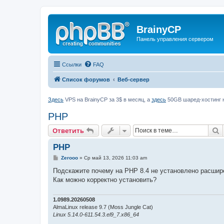
BrainyCP
Панель управления сервером
Ссылки
FAQ
Список форумов
Веб-сервер
Здесь
VPS на BrainyCP за 3$ в месяц, а
здесь
50GB шаред-хостинг н
PHP
П
Ответить
PHP
С
Zerooo
»
Ср май 13, 2026 11:03 am
о
о
Подскажите почему на PHP 8.4 не установлено расширен
б
Как можно корректно установить?
щ
е
н
и
1.0989.20260508
е
AlmaLinux release 9.7 (Moss Jungle Cat)
Linux 5.14.0-611.54.3.el9_7.x86_64