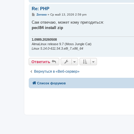
Re: PHP
С
Zerooo
»
Ср май 13, 2026 2:59 pm
о
о
Сам отвечаю, может кому пригодиться:
б
pecl84 install zip
щ
е
н
и
1.0989.20260508
е
AlmaLinux release 9.7 (Moss Jungle Cat)
Linux 5.14.0-611.54.3.el9_7.x86_64
Ответить
Вернуться в «Веб-сервер»
Список форумов