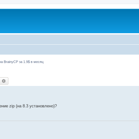
а BrainyCP за 1.9$ в месяц
оиск
Расширенный поиск
ие zip (на 8.3 установлено)?