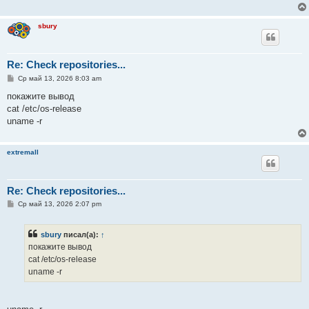
е
н
и
sbury
е
Re: Check repositories...
С
Ср май 13, 2026 8:03 am
о
о
покажите вывод
б
cat /etc/os-release
щ
е
uname -r
н
и
е
extremall
Re: Check repositories...
С
Ср май 13, 2026 2:07 pm
о
о
б
sbury
писал(а):
↑
щ
е
покажите вывод
н
cat /etc/os-release
и
е
uname -r