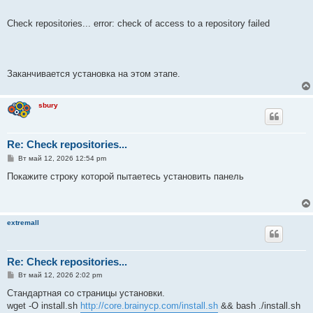
Check repositories... error: check of access to a repository failed
Заканчивается установка на этом этапе.
sbury
Re: Check repositories...
С
Вт май 12, 2026 12:54 pm
о
о
Покажите строку которой пытаетесь установить панель
б
щ
е
н
и
extremall
е
Re: Check repositories...
С
Вт май 12, 2026 2:02 pm
о
о
Стандартная со страницы установки.
б
wget -O install.sh
http://core.brainycp.com/install.sh
&& bash ./install.sh
щ