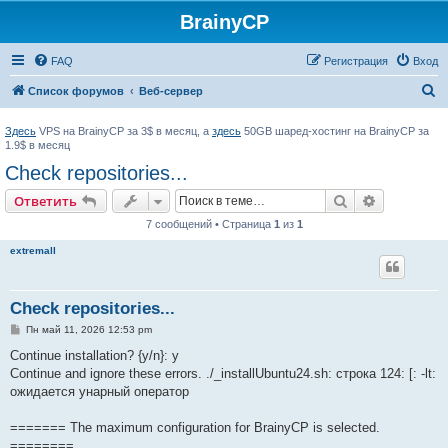
BrainyCP
FAQ
Регистрация
Вход
П
Список форумов
Веб-сервер
о
Здесь
VPS на BrainyCP за 3$ в месяц, а
здесь
50GB шаред-хостинг на BrainyCP за
и
1.9$ в месяц
с
Check repositories...
к
Поиск
Расширен
Ответить
7 сообщений • Страница
1
из
1
extremall
Check repositories...
С
Пн май 11, 2026 12:53 pm
о
о
Continue installation? {y/n}: y
б
Continue and ignore these errors. ./_installUbuntu24.sh: строка 124: [: -lt:
щ
е
ожидается унарный оператор
н
и
е
======= The maximum configuration for BrainyCP is selected.
========