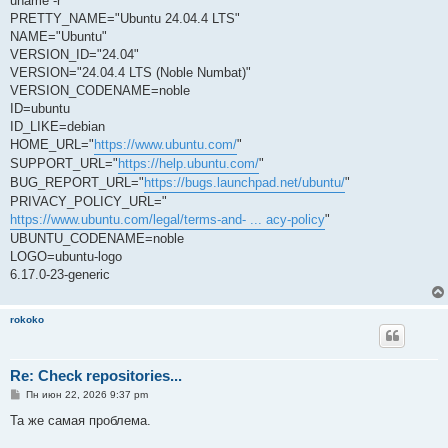
uname -r
PRETTY_NAME="Ubuntu 24.04.4 LTS"
NAME="Ubuntu"
VERSION_ID="24.04"
VERSION="24.04.4 LTS (Noble Numbat)"
VERSION_CODENAME=noble
ID=ubuntu
ID_LIKE=debian
HOME_URL="
https://www.ubuntu.com/
"
SUPPORT_URL="
https://help.ubuntu.com/
"
BUG_REPORT_URL="
https://bugs.launchpad.net/ubuntu/
"
PRIVACY_POLICY_URL="
https://www.ubuntu.com/legal/terms-and- ... acy-policy
"
UBUNTU_CODENAME=noble
LOGO=ubuntu-logo
6.17.0-23-generic
rokoko
Re: Check repositories...
С
Пн июн 22, 2026 9:37 pm
о
о
Та же самая проблема.
б
щ