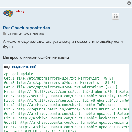
е
н
и
sbury
е
Re: Check repositories...
С
Ср июн 24, 2026 7:06 am
о
о
А можете еще раз сделать установку и показать мне ошибку если
б
будет
щ
е
н
Мы просто никакой ошибки не видим
и
е
КОД:
ВЫДЕЛИТЬ ВСЁ
apt-get update

Get:1 file:/etc/apt/mirrors-u24.txt Mirrorlist [79 B]

Get:3 file:/etc/apt/mirrors-u24d.txt Mirrorlist [81 B]

Get:4 file:/etc/apt/mirrors-u24v8.txt Mirrorlist [83 B]

Hit:5 http://176.117.78.72/centos/ubuntu24d ubuntu24d InReleas
Get:7 http://security.ubuntu.com/ubuntu noble-security InRelea
Hit:6 http://176.117.78.72/centos/ubuntu24v8 ubuntu24v8 InRele
Hit:8 http://archive.ubuntu.com/ubuntu noble InRelease

Hit:2 http://repubra.netxi.in/centos/ubuntu24 ubuntu24 InRelea
Get:9 http://archive.ubuntu.com/ubuntu noble-updates InRelease
Hit:10 http://archive.ubuntu.com/ubuntu noble-backports InRele
Get:11 http://archive.ubuntu.com/ubuntu noble-updates/main amd
Get:12 http://archive.ubuntu.com/ubuntu noble-updates/universe
Fetched 2,940 kB in 1s (2,714 kB/s)
