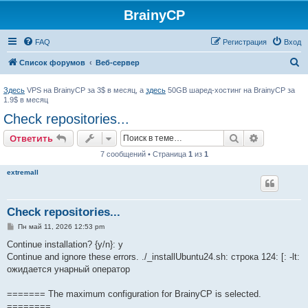
BrainyCP
FAQ
Регистрация
Вход
П
Список форумов
Веб-сервер
о
Здесь
VPS на BrainyCP за 3$ в месяц, а
здесь
50GB шаред-хостинг на BrainyCP за
и
1.9$ в месяц
с
Check repositories...
к
Поиск
Расширен
Ответить
7 сообщений • Страница
1
из
1
extremall
Check repositories...
С
Пн май 11, 2026 12:53 pm
о
о
Continue installation? {y/n}: y
б
Continue and ignore these errors. ./_installUbuntu24.sh: строка 124: [: -lt:
щ
е
ожидается унарный оператор
н
и
е
======= The maximum configuration for BrainyCP is selected.
========