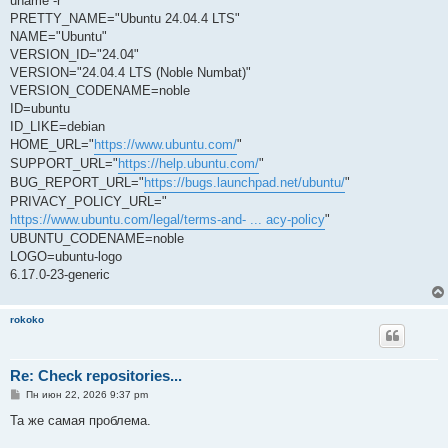
uname -r
PRETTY_NAME="Ubuntu 24.04.4 LTS"
NAME="Ubuntu"
VERSION_ID="24.04"
VERSION="24.04.4 LTS (Noble Numbat)"
VERSION_CODENAME=noble
ID=ubuntu
ID_LIKE=debian
HOME_URL="
https://www.ubuntu.com/
"
SUPPORT_URL="
https://help.ubuntu.com/
"
BUG_REPORT_URL="
https://bugs.launchpad.net/ubuntu/
"
PRIVACY_POLICY_URL="
https://www.ubuntu.com/legal/terms-and- ... acy-policy
"
UBUNTU_CODENAME=noble
LOGO=ubuntu-logo
6.17.0-23-generic
rokoko
Re: Check repositories...
С
Пн июн 22, 2026 9:37 pm
о
о
Та же самая проблема.
б
щ