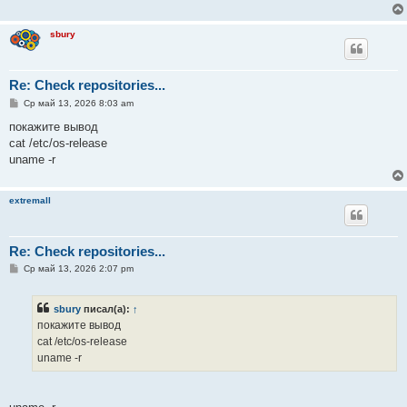
е
н
и
sbury
е
Re: Check repositories...
С
Ср май 13, 2026 8:03 am
о
о
покажите вывод
б
cat /etc/os-release
щ
е
uname -r
н
и
е
extremall
Re: Check repositories...
С
Ср май 13, 2026 2:07 pm
о
о
б
sbury
писал(а):
↑
щ
е
покажите вывод
н
cat /etc/os-release
и
е
uname -r