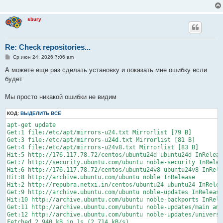
е
н
и
sbury
е
Re: Check repositories...
С
Ср июн 24, 2026 7:06 am
о
о
А можете еще раз сделать установку и показать мне ошибку если
б
будет
щ
е
н
Мы просто никакой ошибки не видим
и
е
КОД:
ВЫДЕЛИТЬ ВСЁ
apt-get update

Get:1 file:/etc/apt/mirrors-u24.txt Mirrorlist [79 B]

Get:3 file:/etc/apt/mirrors-u24d.txt Mirrorlist [81 B]

Get:4 file:/etc/apt/mirrors-u24v8.txt Mirrorlist [83 B]

Hit:5 http://176.117.78.72/centos/ubuntu24d ubuntu24d InReleas
Get:7 http://security.ubuntu.com/ubuntu noble-security InRelea
Hit:6 http://176.117.78.72/centos/ubuntu24v8 ubuntu24v8 InRele
Hit:8 http://archive.ubuntu.com/ubuntu noble InRelease

Hit:2 http://repubra.netxi.in/centos/ubuntu24 ubuntu24 InRelea
Get:9 http://archive.ubuntu.com/ubuntu noble-updates InRelease
Hit:10 http://archive.ubuntu.com/ubuntu noble-backports InRele
Get:11 http://archive.ubuntu.com/ubuntu noble-updates/main amd
Get:12 http://archive.ubuntu.com/ubuntu noble-updates/universe
Fetched 2,940 kB in 1s (2,714 kB/s)
