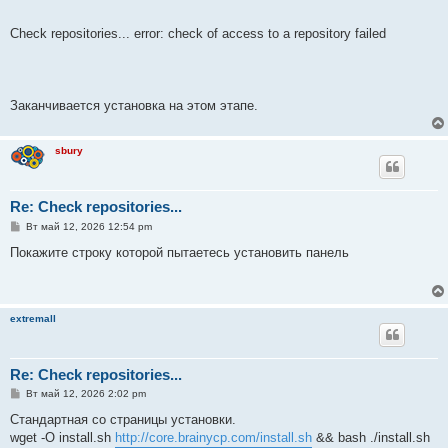
Check repositories... error: check of access to a repository failed
Заканчивается установка на этом этапе.
sbury
Re: Check repositories...
С
Вт май 12, 2026 12:54 pm
о
о
Покажите строку которой пытаетесь установить панель
б
щ
е
н
и
extremall
е
Re: Check repositories...
С
Вт май 12, 2026 2:02 pm
о
о
Стандартная со страницы установки.
б
wget -O install.sh
http://core.brainycp.com/install.sh
&& bash ./install.sh
щ