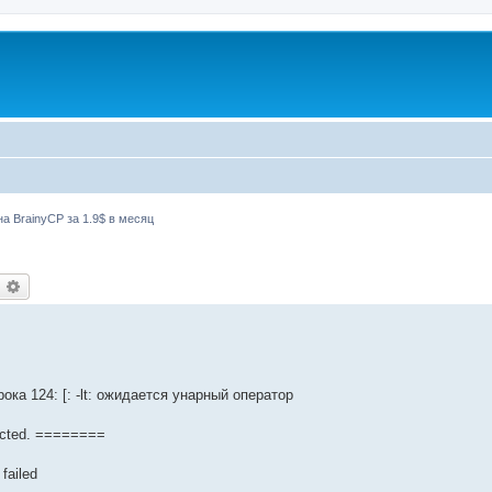
а BrainyCP за 1.9$ в месяц
оиск
Расширенный поиск
строка 124: [: -lt: ожидается унарный оператор
ected. ========
 failed