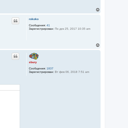
В
е
р
rokoko
н
у
Сообщения:
41
Зарегистрирован:
Пн дек 25, 2017 10:35 am
т
ь
с
я
В
к
е
н
р
а
н
ч
у
а
sbury
т
л
Сообщения:
1837
ь
у
Зарегистрирован:
Вт фев 06, 2018 7:51 am
с
я
к
н
а
ч
а
л
у