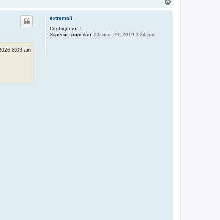
В
н
е
а
р
extremall
ч
н
а
у
Сообщения:
5
л
Зарегистрирован:
Сб июн 29, 2019 1:24 pm
т
у
ь
с
2026 8:03 am
я
к
н
а
ч
а
л
у