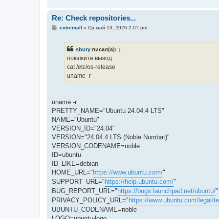
и
е
Re: Check repositories...
С
extremall
»
Ср май 13, 2026 2:07 pm
о
о
б
sbury
писал(а):
↑
щ
е
покажите вывод
н
cat /etc/os-release
и
е
uname -r
uname -r
PRETTY_NAME="Ubuntu 24.04.4 LTS"
NAME="Ubuntu"
VERSION_ID="24.04"
VERSION="24.04.4 LTS (Noble Numbat)"
VERSION_CODENAME=noble
ID=ubuntu
ID_LIKE=debian
HOME_URL="
https://www.ubuntu.com/
"
SUPPORT_URL="
https://help.ubuntu.com/
"
BUG_REPORT_URL="
https://bugs.launchpad.net/ubuntu/
"
PRIVACY_POLICY_URL="
https://www.ubuntu.com/legal/te
UBUNTU_CODENAME=noble
LOGO=ubuntu-logo