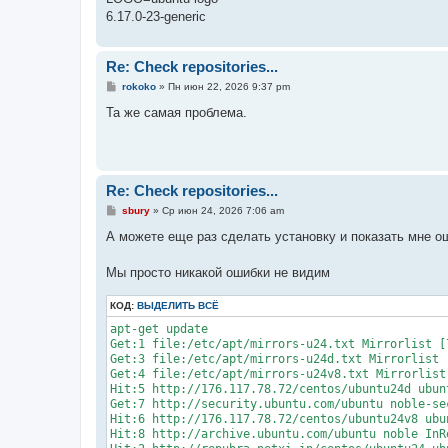
6.17.0-23-generic
Re: Check repositories...
С
rokoko
»
Пн июн 22, 2026 9:37 pm
о
о
Та же самая проблема.
б
щ
е
н
и
е
Re: Check repositories...
С
sbury
»
Ср июн 24, 2026 7:06 am
о
о
А можете еще раз сделать установку и показать мне о
б
щ
е
Мы просто никакой ошибки не видим
н
и
КОД:
е
ВЫДЕЛИТЬ ВСЁ
apt-get update

Get:1 file:/etc/apt/mirrors-u24.txt Mirrorlist [7
Get:3 file:/etc/apt/mirrors-u24d.txt Mirrorlist [
Get:4 file:/etc/apt/mirrors-u24v8.txt Mirrorlist 
Hit:5 http://176.117.78.72/centos/ubuntu24d ubunt
Get:7 http://security.ubuntu.com/ubuntu noble-se
Hit:6 http://176.117.78.72/centos/ubuntu24v8 ubun
Hit:8 http://archive.ubuntu.com/ubuntu noble InRe