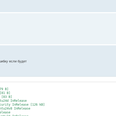
шибку если будет
9 B]

81 B]

[83 B]

u24d InRelease

curity InRelease [126 kB]

tu24v8 InRelease

lease
