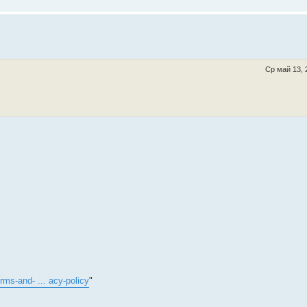
Ср май 13, 
rms-and- ... acy-policy
"