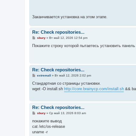
Заканчивается установка на этом этапе.
Re: Check repositories...
С
sbury
»
Вт май 12, 2026 12:54 pm
о
о
Покажите строку которой пытаетесь установить панель
б
щ
е
н
и
е
Re: Check repositories...
С
extremall
»
Вт май 12, 2026 2:02 pm
о
о
Стандартная со страницы установки.
б
wget -O install.sh
http://core.brainycp.com/install.sh
&& bas
щ
е
н
и
е
Re: Check repositories...
С
sbury
»
Ср май 13, 2026 8:03 am
о
о
покажите вывод
б
cat /etc/os-release
щ
е
uname -r
н