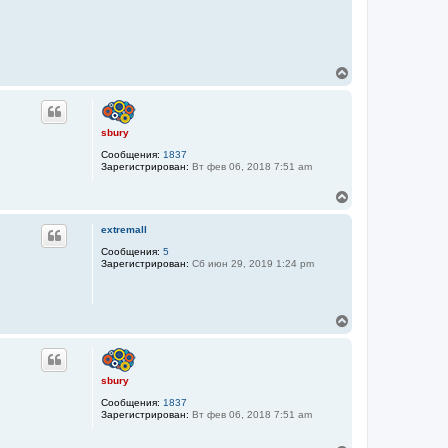
В
е
р
н
у
sbury
т
Сообщения:
1837
ь
Зарегистрирован:
Вт фев 06, 2018 7:51 am
с
я
В
к
е
н
р
а
extremall
н
ч
у
Сообщения:
5
а
Зарегистрирован:
Сб июн 29, 2019 1:24 pm
т
л
ь
у
с
я
В
к
е
н
р
а
н
ч
у
а
sbury
т
л
Сообщения:
1837
ь
у
Зарегистрирован:
Вт фев 06, 2018 7:51 am
с
я
к