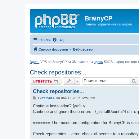
BrainyCP
Панель управления сервером
Ссылки
FAQ
Список форумов
Веб-сервер
Здесь
VPS на BrainyCP за 3$ в месяц, а
здесь
50GB шаред-хостинг н
Check repositories...
П
Ответить
Check repositories...
С
extremall
»
Пн май 11, 2026 12:53 pm
о
о
Continue installation? {y/n}: y
б
Continue and ignore these errors. ./_installUbuntu24.sh: 
щ
е
н
======= The maximum configuration for BrainyCP is sel
и
е
Check repositories... error: check of access to a repository