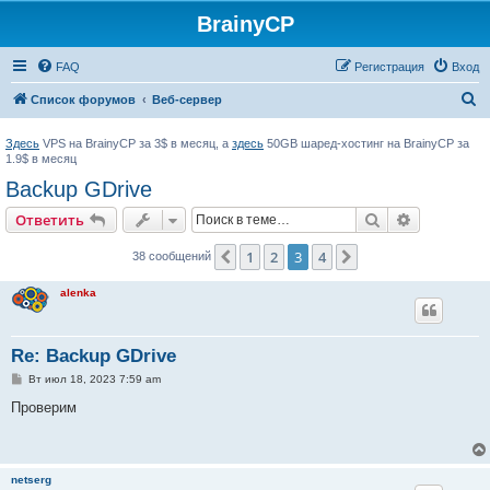
BrainyCP
FAQ
Регистрация
Вход
П
Список форумов
Веб-сервер
о
Здесь
VPS на BrainyCP за 3$ в месяц, а
здесь
50GB шаред-хостинг на BrainyCP за
и
1.9$ в месяц
с
Backup GDrive
к
Поиск
Расширен
Ответить
1
2
3
4
Пред.
След.
38 сообщений
alenka
Re: Backup GDrive
С
Вт июл 18, 2023 7:59 am
о
о
Проверим
б
щ
е
н
и
netserg
е