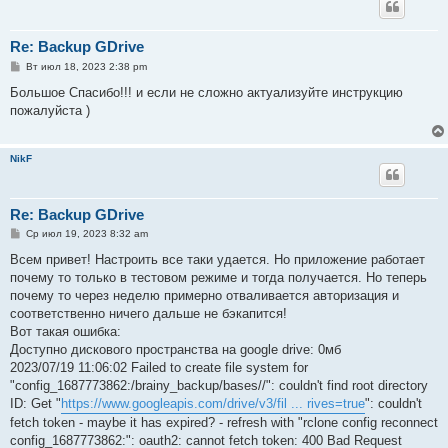
Re: Backup GDrive
С
Вт июл 18, 2023 2:38 pm
о
о
Большое Спасибо!!! и если не сложно актуализуйте инструкцию
б
пожалуйста )
щ
е
н
и
NikF
е
Re: Backup GDrive
С
Ср июл 19, 2023 8:32 am
о
о
Всем привет! Настроить все таки удается. Но приложение работает
б
почему то только в тестовом режиме и тогда получается. Но теперь
щ
е
почему то через неделю примерно отваливается авторизация и
н
соответственно ничего дальше не бэкапится!
и
е
Вот такая ошибка:
Доступно дискового пространства на google drive: 0мб
2023/07/19 11:06:02 Failed to create file system for
"config_1687773862:/brainy_backup/bases//": couldn't find root directory
ID: Get "
https://www.googleapis.com/drive/v3/fil ... rives=true
": couldn't
fetch token - maybe it has expired? - refresh with "rclone config reconnect
config_1687773862:": oauth2: cannot fetch token: 400 Bad Request