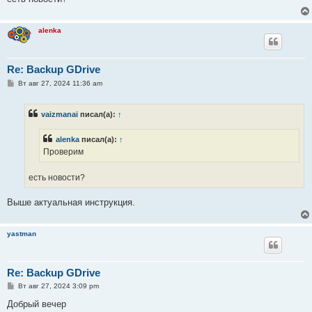
alenka
Re: Backup GDrive
С
Вт авг 27, 2024 11:36 am
о
о
б
vaizmanai
писал(а):
↑
щ
е
н
alenka
писал(а):
↑
и
е
Проверим
есть новости?
Выше актуальная инструкция.
yastman
Re: Backup GDrive
С
Вт авг 27, 2024 3:09 pm
о
о
Добрый вечер
б