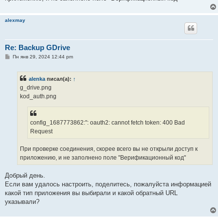
alexmay
Re: Backup GDrive
С
Пн янв 29, 2024 12:44 pm
о
о
б
alenka
писал(а):
↑
щ
е
g_drive.png
н
kod_auth.png
и
е
config_1687773862:": oauth2: cannot fetch token: 400 Bad
Request
При проверке соединения, скорее всего вы не открыли доступ к
приложению, и не заполнено поле "Верификационный код"
Добрый день.
Если вам удалось настроить, поделитесь, пожалуйста информацией
какой тип приложения вы выбирали и какой обратный URL
указывали?