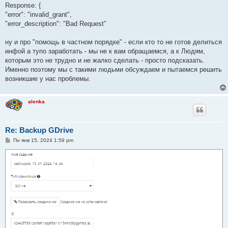
Response: {
"error": "invalid_grant",
"error_description": "Bad Request"
ну и про "помощь в частном порядке" - если кто то не готов делиться
инфой а тупо заработать - мы не к вам обращаемся, а к Людям,
которым это не трудно и не жалко сделать - просто подсказать.
Именно поэтому мы с такими людьми обсуждаем и пытаемся решить
возникшие у нас проблемы.
alenka
Re: Backup GDrive
С
Пн янв 15, 2024 1:59 pm
о
о
б
щ
е
н
и
е