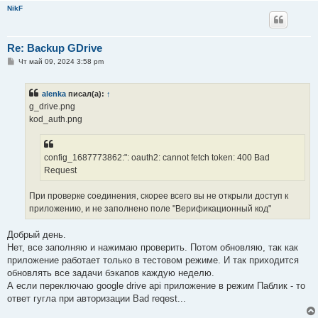
NikF
Re: Backup GDrive
С
Чт май 09, 2024 3:58 pm
о
о
б
alenka
писал(а):
↑
щ
е
g_drive.png
н
kod_auth.png
и
е
config_1687773862:": oauth2: cannot fetch token: 400 Bad
Request
При проверке соединения, скорее всего вы не открыли доступ к
приложению, и не заполнено поле "Верификационный код"
Добрый день.
Нет, все заполняю и нажимаю проверить. Потом обновляю, так как
приложение работает только в тестовом режиме. И так приходится
обновлять все задачи бэкапов каждую неделю.
А если переключаю google drive api приложение в режим Паблик - то
ответ гугла при авторизации Bad reqest...