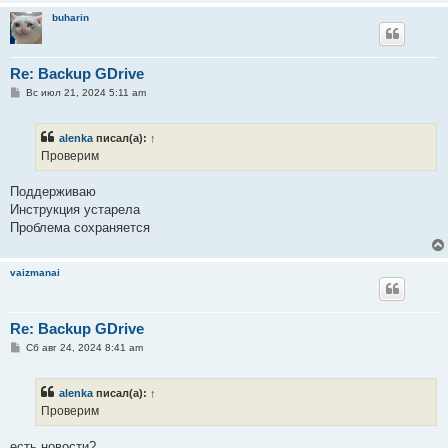
buharin
Re: Backup GDrive
С
Вс июл 21, 2024 5:11 am
о
о
б
alenka
писал(а):
↑
щ
е
Проверим
н
и
е
Поддерживаю
Инструкция устарела
Проблема сохраняется
vaizmanai
Re: Backup GDrive
С
Сб авг 24, 2024 8:41 am
о
о
б
alenka
писал(а):
↑
щ
е
Проверим
н
и
е
есть новости?