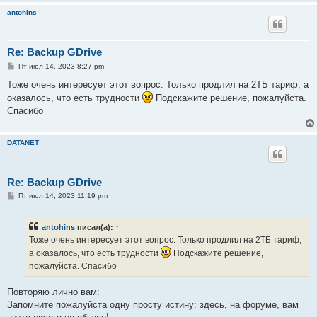
и
antohins
е
Re: Backup GDrive
С
Пт июл 14, 2023 8:27 pm
о
о
Тоже очень интересует этот вопрос. Только продлил на 2ТБ тариф, а
б
оказалось, что есть трудности
Подскажите решение, пожалуйста.
щ
е
Спасибо
н
и
е
DATANET
Re: Backup GDrive
С
Пт июл 14, 2023 11:19 pm
о
о
б
antohins
писал(а):
↑
щ
е
Тоже очень интересует этот вопрос. Только продлил на 2ТБ тариф,
н
а оказалось, что есть трудности
Подскажите решение,
и
е
пожалуйста. Спасибо
Повторяю лично вам:
Запомните пожалуйста одну просту истину: здесь, на форуме, вам