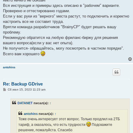
никто ничего не обязан!
Вся инструкция и примеры здесь описано в "рабочем" варианте.
Проверено и оттестированно годами.
Если у вас руки из "верного" места растут, то подключить и коректно
настроить все не составит труда.
Врятли команда разработчиков "BrainyCP" будет решать вашу
проблему.
Рекомендую обратится на любую фриланс-биржу для решения
вашего вопроса(если у вас нет опыта).
Не получится- обращайтесь, могу посмотреть в частном порядке".
Всего вам хорошего
antohins
Re: Backup GDrive
С
Сб июл 15, 2023 11:23 am
о
о
б
DATANET
писал(а):
↑
щ
е
н
antohins
писал(а):
↑
и
е
Тоже очень интересует этот вопрос. Только продлил на 2ТБ
тариф, а оказалось, что есть трудности
Подскажите
решение, пожалуйста. Спасибо