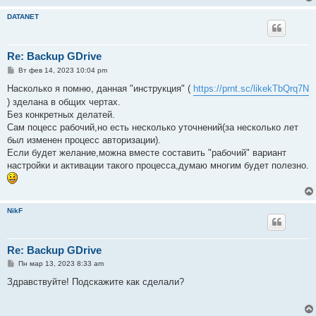
DATANET
Re: Backup GDrive
С
Вт фев 14, 2023 10:04 pm
о
о
Насколько я помню, данная "инструкция" (
https://prnt.sc/likekTbQrq7N
б
) зделана в общих чертах.
щ
е
Без конкретных делатей.
н
Сам поцесс рабочий,но есть несколько уточнений(за несколько лет
и
е
был изменен процесс авторизации).
Если будет желание,можна вместе составить "рабочий" вариант
настройки и активации такого процесса,думаю многим будет полезно.
NikF
Re: Backup GDrive
С
Пн мар 13, 2023 8:33 am
о
о
Здравствуйте! Подскажите как сделали?
б
щ
е
н