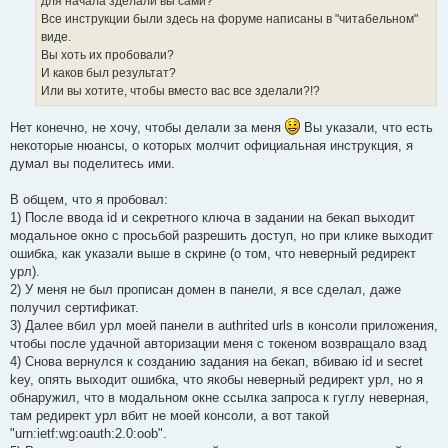
для начала зделали вы сами?
Все инструкции были здесь на форуме написаны в "читабельном"
виде.
Вы хоть их пробовали?
И каков был результат?
Или вы хотите, чтобы вместо вас все зделали?!?
Нет конечно, не хочу, чтобы делали за меня
Вы указали, что есть
некоторые нюансы, о которых молчит официальная инструкция, я
думал вы поделитесь ими.
В общем, что я пробовал:
1) После ввода id и секретного ключа в задании на бекап выходит
модальное окно с просьбой разрешить доступ, но при клике выходит
ошибка, как указали выше в скрине (о том, что неверный редирект
урл).
2) У меня не был прописан домен в панели, я все сделал, даже
получил сертификат.
3) Далее вбил урл моей панели в authrited urls в консоли приложения,
чтобы после удачной авторизации меня с токеном возвращало взад
4) Снова вернулся к созданию задания на бекап, вбиваю id и secret
key, опять выходит ошибка, что якобы неверный редирект урл, но я
обнаружил, что в модальном окне ссылка запроса к гуглу неверная,
там редирект урл вбит не моей консоли, а вот такой
"urn:ietf:wg:oauth:2.0:oob".