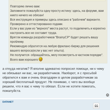
Повторяю лично вам:
Запомните пожалуйста одну просту истину: здесь, на форуме, вам
никто ничего не обязан!
Вся инструкция и примеры здесь описано в "рабочем" варианте.
Проверено и оттестированно годами.
Если у вас руки из "верного" места растут, то подключить и коректно
настроить все не составит труда.
Врятли команда разработчиков "BrainyCP" будет решать вашу
проблему.
Рекомендую обратится на любую фриланс-биржу для решения
вашего вопроса(если у вас нет опыта).
Не получится- обращайтесь, могу посмотреть в частном порядке".
Всего вам хорошего
а откуда негатив? Я вполне адекватно попросил помощи, ни к чему
не обязывал ни вас, ни разработчиков. Наоборот, я с просьбой
обратился к вам и очень благодарен в целом разработчикам за
хороший бесплатный продукт. Не понимаю, с чего вы вообще
решили, что я вас к чему то обязал. Если не хотите помогать,
пожалуйста.
DATANET