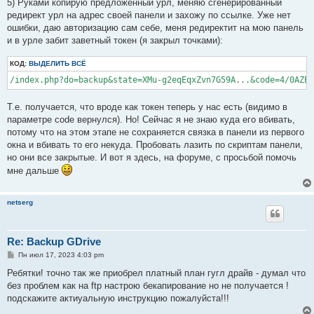
5) Руками копирую предложенный урл, меняю сгенерированный
редирект урл на адрес своей панели и захожу по ссылке. Уже нет
ошибки, даю авторизацию сам себе, меня редиректит на мою панель
и в урле забит заветный токен (я закрыл точками):
КОД:
ВЫДЕЛИТЬ ВСЁ
Т.е. получается, что вроде как токен теперь у нас есть (видимо в
параметре code вернулся). Но! Сейчас я не знаю куда его вбивать,
потому что на этом этапе не сохраняется связка в панели из первого
окна и вбивать то его некуда. Пробовать лазить по скриптам панели,
но они все закрытые. И вот я здесь, на форуме, с просьбой помочь
мне дальше
netserg
Re: Backup GDrive
С
Пн июл 17, 2023 4:03 pm
о
о
Ребятки! точно так же приобрел платный план гугл драйв - думал что
б
без проблем как на ftp настрою бекапирование но не получается !
щ
е
подскажите актиуальную инструкцию пожалуйста!!!
н
и