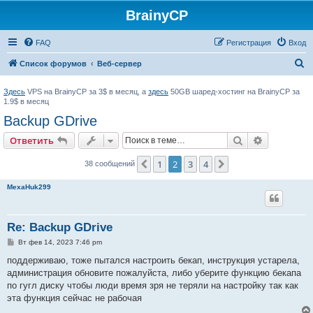
BrainyCP
FAQ
Регистрация
Вход
П
Список форумов
Веб-сервер
о
Здесь
VPS на BrainyCP за 3$ в месяц, а
здесь
50GB шаред-хостинг на BrainyCP за
и
1.9$ в месяц
с
Backup GDrive
к
Поиск
Расширен
Ответить
1
2
3
4
Пред.
След.
38 сообщений
MexaHuk299
Re: Backup GDrive
С
Вт фев 14, 2023 7:46 pm
о
о
поддерживаю, тоже пытался настроить бекап, инструкция устарела,
б
администрация обновите пожалуйста, либо уберите функцию бекапа
щ
е
по гугл диску чтобы люди время зря не теряли на настройку так как
н
эта функция сейчас не рабочая
и
е