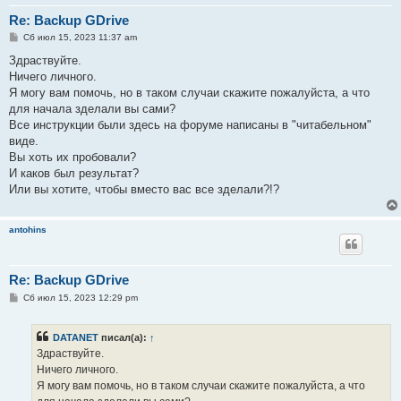
Re: Backup GDrive
С
Сб июл 15, 2023 11:37 am
о
о
Здраствуйте.
б
Ничего личного.
щ
е
Я могу вам помочь, но в таком случаи скажите пожалуйста, а что
н
для начала зделали вы сами?
и
е
Все инструкции были здесь на форуме написаны в "читабельном"
виде.
Вы хоть их пробовали?
И каков был результат?
Или вы хотите, чтобы вместо вас все зделали?!?
antohins
Re: Backup GDrive
С
Сб июл 15, 2023 12:29 pm
о
о
б
DATANET
писал(а):
↑
щ
е
Здраствуйте.
н
Ничего личного.
и
е
Я могу вам помочь, но в таком случаи скажите пожалуйста, а что