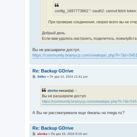
config_1687773862:": oauth2: cannot fetch toke
При проверке соединения, скорее всего вы не от
Добрый день.
Если вам удалось настроить, поделитесь, пожалуйст
Вы не расшарили доступ.
https://community.brainycp.com/viewtopic.php?f=7&t=545
Re: Backup GDrive
С
Stifler
»
Пт дек 13, 2024 12:41 pm
о
о
б
alenka
писал(а):
↑
щ
е
Вы не расшарили доступ.
н
https://community.brainycp.com/viewtopic.php?f=7&t=54
и
е
А Вы не раcсматривали еще бекапы на mega.nz?
Re: Backup GDrive
С
alenka
»
Пн дек 16, 2024 8:16 am