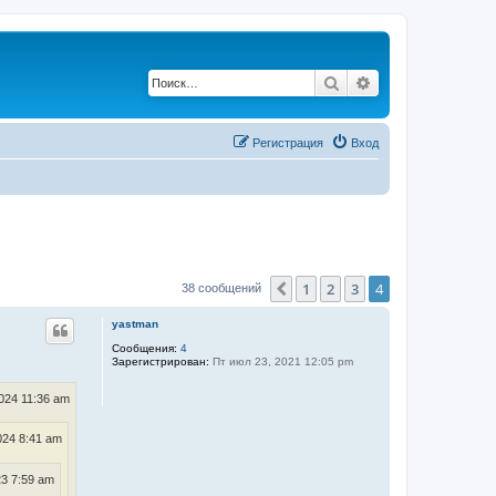
Поиск
Расширенный по
Регистрация
Вход
1
2
3
4
Пред.
38 сообщений
yastman
Сообщения:
4
Зарегистрирован:
Пт июл 23, 2021 12:05 pm
2024 11:36 am
024 8:41 am
23 7:59 am