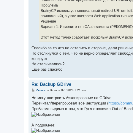
применения. Это не предназначено для WEB client-typ
Проблема
BrainyCP использует специальный redirect URI urn:ietf
приложений), а у вас настроен Web application тип кл
Решение
Вариант 1: Измените тип OAuth клиента (РЕКОМЕНД
Этот метод точно сработает, поскольку BrainyCP исп
Спасибо за то что не остались в стороне, дали ришени
Но столкнулся с тем, что не верно определяет свободн
копирует.
Не сталкивались?
Еще раз спасибо
Re: Backup GDrive
С
Zerooo
»
Вс июн 07, 2026 7:21 am
о
о
Не могу настроить бэкапирование на GDrive.
б
Перечитал/перепробовал все инструкции (
https://commu
щ
е
Проблема видимо в том, что Гугл отключил Out-of-Band
н
и
е
А подробнее: