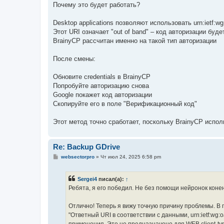
Почему это будет работать?
Desktop applications позволяют использовать urn:ietf:wg
Этот URI означает "out of band" – код авторизации буд
BrainyCP рассчитан именно на такой тип авторизации
После смены:
Обновите credentials в BrainyCP
Попробуйте авторизацию снова
Google покажет код авторизации
Скопируйте его в поле "Верификационный код"
Этот метод точно сработает, поскольку BrainyCP испол
Re: Backup GDrive
С
websectorpro
»
Чт июл 24, 2025 6:58 pm
о
о
б
Sergei4
писал(а):
↑
щ
е
Ребята, я его победил. Не без помощи нейронок кон
н
и
е
Отлично! Теперь я вижу точную причину проблемы. В
"Ответный URI в соответствии с данными, urn:ietf:wg: