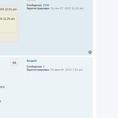
т
Сообщения:
2598
ь
Зарегистрирован:
Ср сен 27, 2017 11:10 am
с
2024 12:41 pm
я
к
24 11:20 am
н
а
ч
а
л
у
В
е
р
Sergei4
н
у
Сообщения:
2
Зарегистрирован:
Пн фев 06, 2023 7:22 pm
т
ь
с
я
к
ого
н
а
ч
а
х
л
у