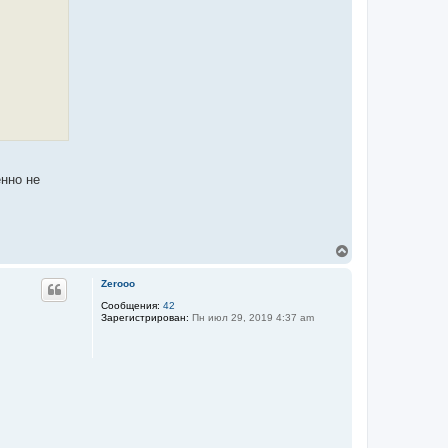
л
у
енно не
В
е
р
Zerooo
н
у
Сообщения:
42
Зарегистрирован:
Пн июл 29, 2019 4:37 am
т
ь
с
я
к
н
а
ч
а
л