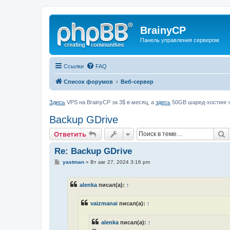
BrainyCP
Панель управления сервером
Ссылки
FAQ
Список форумов
Веб-сервер
Здесь
VPS на BrainyCP за 3$ в месяц, а
здесь
50GB шаред-хостинг н
Backup GDrive
П
Ответить
Re: Backup GDrive
С
yastman
»
Вт авг 27, 2024 3:16 pm
о
о
б
alenka
писал(а):
↑
щ
е
н
vaizmanai
писал(а):
↑
и
е
alenka
писал(а):
↑