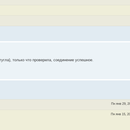
гугла), только что проверила, соединение успешное.
Пн янв 29, 2
Пн янв 15, 2