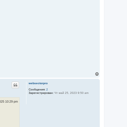
В
е
р
websectorpro
н
у
Сообщения:
2
Зарегистрирован:
Чт май 25, 2023 9:50 am
т
ь
с
025 10:29 pm
я
к
н
а
ч
а