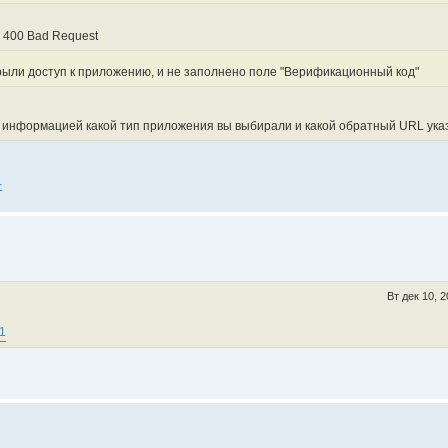
n: 400 Bad Request
крыли доступ к приложению, и не заполнено поле "Верификационный код"
а информацией какой тип приложения вы выбирали и какой обратный URL ук
1
Вт дек 10, 
51