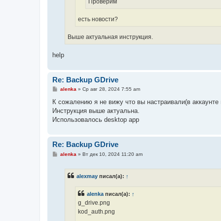
Проверим
есть новости?
Выше актуальная инструкция.
help
Re: Backup GDrive
С
alenka
»
Ср авг 28, 2024 7:55 am
о
о
К сожалению я не вижу что вы настраивали(в аккаунте 
б
Инструкция выше актуальна.
щ
е
Использовалось desktop app
н
и
е
Re: Backup GDrive
С
alenka
»
Вт дек 10, 2024 11:20 am
о
о
б
alexmay
писал(а):
↑
щ
е
н
alenka
писал(а):
↑
и
е
g_drive.png
kod_auth.png