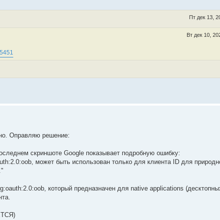
Пт дек 13, 
Вт дек 10, 20
=5451
чно. Оправляю решение:
последнем скриншоте Google показывает подробную ошибку:
auth:2.0:oob, может быть использован только для клиента ID для природн
."
g:oauth:2.0:oob, который предназначен для native applications (десктопны
нта.
ЕТСЯ)