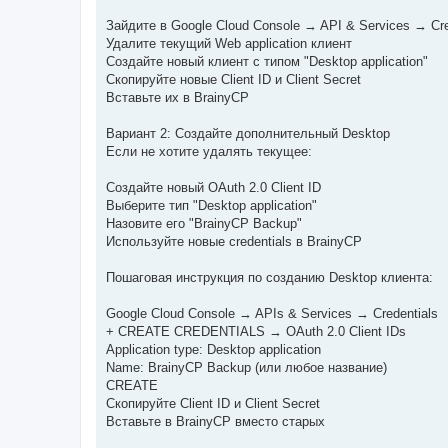
Зайдите в Google Cloud Console → API & Services → Cre
Удалите текущий Web application клиент
Создайте новый клиент с типом "Desktop application"
Скопируйте новые Client ID и Client Secret
Вставьте их в BrainyCP
Вариант 2: Создайте дополнительный Desktop
Если не хотите удалять текущее:
Создайте новый OAuth 2.0 Client ID
Выберите тип "Desktop application"
Назовите его "BrainyCP Backup"
Используйте новые credentials в BrainyCP
Пошаговая инструкция по созданию Desktop клиента:
Google Cloud Console → APIs & Services → Credentials
+ CREATE CREDENTIALS → OAuth 2.0 Client IDs
Application type: Desktop application
Name: BrainyCP Backup (или любое название)
CREATE
Скопируйте Client ID и Client Secret
Вставьте в BrainyCP вместо старых