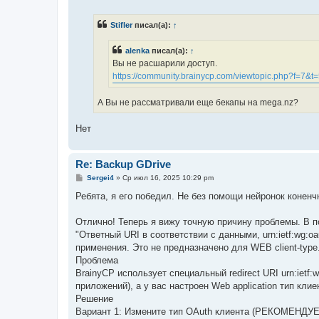
о
о
б
Stifler
писал(а):
↑
щ
е
н
alenka
писал(а):
↑
и
е
Вы не расшарили доступ.
https://community.brainycp.com/viewtopic.php?f=7&t
А Вы не раcсматривали еще бекапы на mega.nz?
Нет
Re: Backup GDrive
С
Sergei4
»
Ср июл 16, 2025 10:29 pm
о
о
Ребята, я его победил. Не без помощи нейронок конен
б
щ
е
Отлично! Теперь я вижу точную причину проблемы. В 
н
"Ответный URI в соответствии с данными, urn:ietf:wg:o
и
е
применения. Это не предназначено для WEB client-type
Проблема
BrainyCP использует специальный redirect URI urn:ietf:w
приложений), а у вас настроен Web application тип клие
Решение
Вариант 1: Измените тип OAuth клиента (РЕКОМЕНДУ