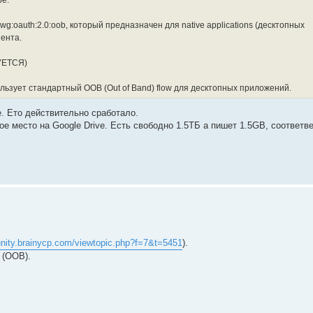
e."
:wg:oauth:2.0:oob, который предназначен для native applications (десктопных
иента.
УЕТСЯ)
ользует стандартный OOB (Out of Band) flow для десктопных приложений.
е. Ето действительно сработало.
ое место на Google Drive. Есть свободно 1.5ТБ а пишет 1.5GB, соответв
nity.brainycp.com/viewtopic.php?f=7&t=5451
).
 (OOB).