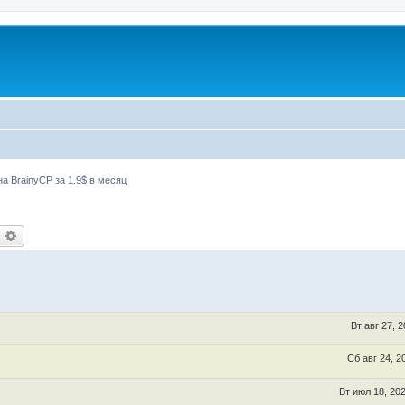
а BrainyCP за 1.9$ в месяц
оиск
Расширенный поиск
Вт авг 27, 
Сб авг 24, 2
Вт июл 18, 20