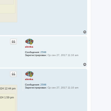
В
е
р
н
у
alenka
т
Сообщения:
2598
ь
Зарегистрирован:
Ср сен 27, 2017 11:10 am
с
я
к
В
н
е
а
р
ч
н
а
у
alenka
л
т
у
Сообщения:
2598
ь
Зарегистрирован:
Ср сен 27, 2017 11:10 am
с
024 12:44 pm
я
к
024 1:59 pm
н
а
ч
а