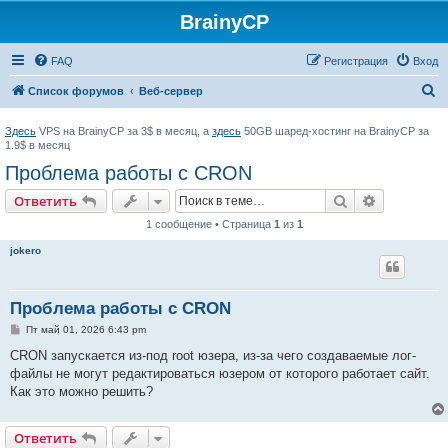
BrainyCP
FAQ
Регистрация
Вход
П
Список форумов
Веб-сервер
о
Здесь
VPS на BrainyCP за 3$ в месяц, а
здесь
50GB шаред-хостинг на BrainyCP за
и
1.9$ в месяц
с
Проблема работы с CRON
к
Поиск
Расширен
Ответить
1 сообщение • Страница
1
из
1
jokero
Проблема работы с CRON
С
Пт май 01, 2026 6:43 pm
о
о
CRON запускается из-под root юзера, из-за чего создаваемые лог-
б
файлы не могут редактироваться юзером от которого работает сайт.
щ
е
Как это можно решить?
н
и
е
Ответить