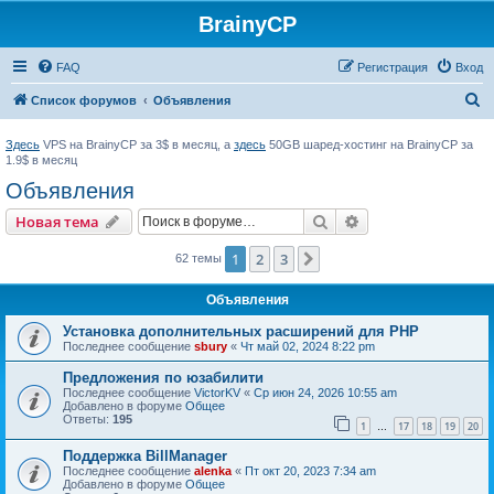
BrainyCP
FAQ
Регистрация
Вход
П
Список форумов
Объявления
о
Здесь
VPS на BrainyCP за 3$ в месяц, а
здесь
50GB шаред-хостинг на BrainyCP за
и
1.9$ в месяц
с
Объявления
к
Поиск
Расширенный пои
Новая тема
1
2
3
След.
62 темы
Объявления
Установка дополнительных расширений для PHP
Последнее сообщение
sbury
«
Чт май 02, 2024 8:22 pm
Предложения по юзабилити
Последнее сообщение
VictorKV
«
Ср июн 24, 2026 10:55 am
Добавлено в форуме
Общее
Ответы:
195
1
17
18
19
20
…
Поддержка BillManager
Последнее сообщение
alenka
«
Пт окт 20, 2023 7:34 am
Добавлено в форуме
Общее