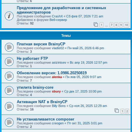
Ответы:
6
Предложение для разработчиков и системных
администраторов
Последнее сообщение
CrashX
«
Сб фев 07, 2026 7:21 am
Добавлено в форуме
Веб-сервер
Ответы:
92
1
7
8
9
10
…
Темы
Платная версия BrainyCP
Последнее сообщение
vladte02
«
Пн май 25, 2026 6:46 pm
Ответы:
3
Не работает FTP
Последнее сообщение
asizintsev
«
Вс апр 19, 2026 12:57 pm
Ответы:
1
Обновление версия: 1.0986.20250819
Последнее сообщение
alenka
«
Пн янв 05, 2026 9:07 am
Ответы:
7
утилита brainy-core
Последнее сообщение
sbury
«
Ср дек 17, 2025 10:00 pm
Ответы:
4
Активация NAT в BrainyCP
Последнее сообщение
Billy Bons
«
Ср ноя 26, 2025 12:29 am
Ответы:
16
1
2
Не устанавливается composer
Последнее сообщение
creogen
«
Пт окт 31, 2025 3:01 pm
Ответы:
2