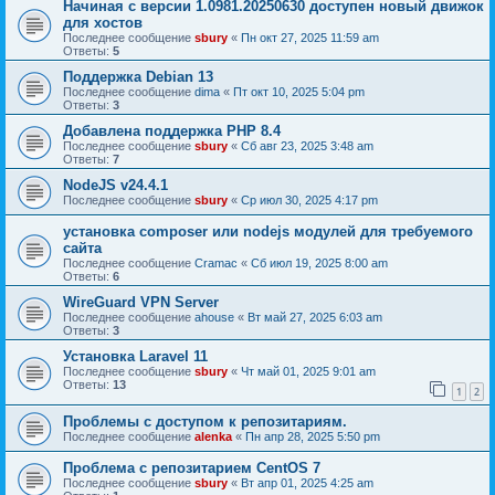
Начиная с версии 1.0981.20250630 доступен новый движок
для хостов
Последнее сообщение
sbury
«
Пн окт 27, 2025 11:59 am
Ответы:
5
Поддержка Debian 13
Последнее сообщение
dima
«
Пт окт 10, 2025 5:04 pm
Ответы:
3
Добавлена поддержка PHP 8.4
Последнее сообщение
sbury
«
Сб авг 23, 2025 3:48 am
Ответы:
7
NodeJS v24.4.1
Последнее сообщение
sbury
«
Ср июл 30, 2025 4:17 pm
установка composer или nodejs модулей для требуемого
сайта
Последнее сообщение
Cramac
«
Сб июл 19, 2025 8:00 am
Ответы:
6
WireGuard VPN Server
Последнее сообщение
ahouse
«
Вт май 27, 2025 6:03 am
Ответы:
3
Установка Laravel 11
Последнее сообщение
sbury
«
Чт май 01, 2025 9:01 am
Ответы:
13
1
2
Проблемы с доступом к репозитариям.
Последнее сообщение
alenka
«
Пн апр 28, 2025 5:50 pm
Проблема с репозитарием CentOS 7
Последнее сообщение
sbury
«
Вт апр 01, 2025 4:25 am