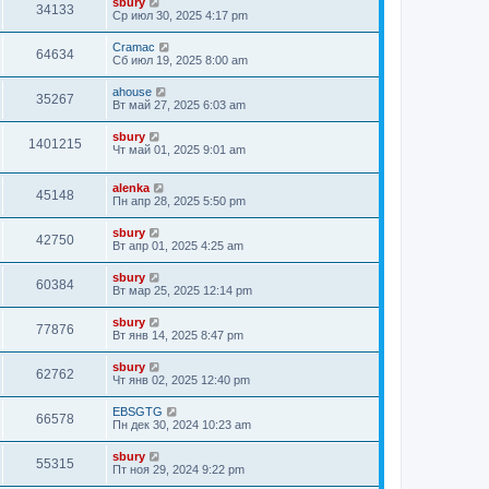
sbury
34133
Ср июл 30, 2025 4:17 pm
Cramac
64634
Сб июл 19, 2025 8:00 am
ahouse
35267
Вт май 27, 2025 6:03 am
sbury
1401215
Чт май 01, 2025 9:01 am
alenka
45148
Пн апр 28, 2025 5:50 pm
sbury
42750
Вт апр 01, 2025 4:25 am
sbury
60384
Вт мар 25, 2025 12:14 pm
sbury
77876
Вт янв 14, 2025 8:47 pm
sbury
62762
Чт янв 02, 2025 12:40 pm
EBSGTG
66578
Пн дек 30, 2024 10:23 am
sbury
55315
Пт ноя 29, 2024 9:22 pm