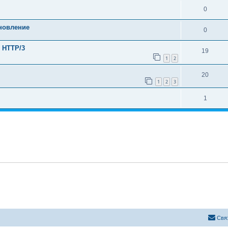
0
новление
0
) HTTP/3
19
1
2
20
1
2
3
1
Свя