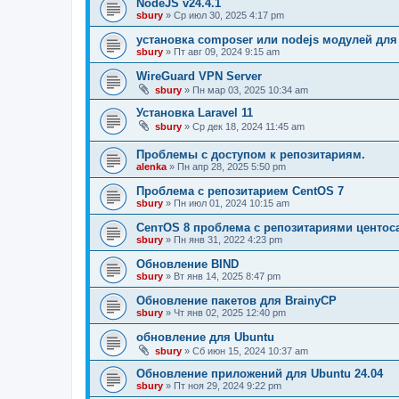
NodeJS v24.4.1
sbury
» Ср июл 30, 2025 4:17 pm
установка composer или nodejs модулей для
sbury
» Пт авг 09, 2024 9:15 am
WireGuard VPN Server
sbury
» Пн мар 03, 2025 10:34 am
Установка Laravel 11
sbury
» Ср дек 18, 2024 11:45 am
Проблемы с доступом к репозитариям.
alenka
» Пн апр 28, 2025 5:50 pm
Проблема с репозитарием CentOS 7
sbury
» Пн июл 01, 2024 10:15 am
CenтOS 8 проблема с репозитариями центос
sbury
» Пн янв 31, 2022 4:23 pm
Обновление BIND
sbury
» Вт янв 14, 2025 8:47 pm
Oбновление пакетов для BrainyCP
sbury
» Чт янв 02, 2025 12:40 pm
обновление для Ubuntu
sbury
» Сб июн 15, 2024 10:37 am
Обновление приложений для Ubuntu 24.04
sbury
» Пт ноя 29, 2024 9:22 pm