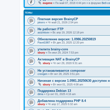
eugene
» Пн май 07, 2018 4:44 pm » в форуме
Веб-с
ТЕМЫ
Платная версия BrainyCP
jokero
» Чт май 21, 2026 2:54 pm
Не работает FTP
asizintsev
» Вс апр 19, 2026 12:18 pm
Обновление версия: 1.0986.20250819
Pavel1987
» Вт дек 23, 2025 12:20 pm
утилита brainy-core
sbury
» Пн июл 29, 2024 7:53 pm
Активация NAT в BrainyCP
sbury
» Чт окт 29, 2020 9:31 am
Не устанавливается composer
creogen
» Вт окт 28, 2025 3:51 pm
Начиная с версии 1.0981.20250630 доступен
sbury
» Вт июл 01, 2025 4:08 am
Поддержка Debian 13
dima
» Ср окт 01, 2025 4:16 am
Добавлена поддержка PHP 8.4
sbury
» Чт апр 17, 2025 5:32 am