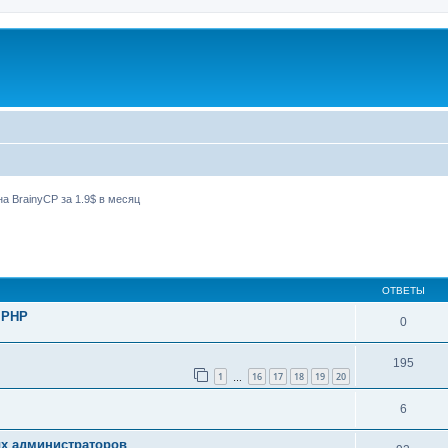
а BrainyCP за 1.9$ в месяц
ширенный поиск
ОТВЕТЫ
 PHP
0
195
1
16
17
18
19
20
…
6
ых администраторов