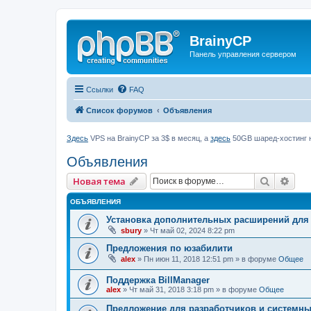
BrainyCP
Панель управления сервером
Ссылки
FAQ
Список форумов
Объявления
Здесь
VPS на BrainyCP за 3$ в месяц, а
здесь
50GB шаред-хостинг н
Объявления
Поиск
Рас
Новая тема
ОБЪЯВЛЕНИЯ
Установка дополнительных расширений для
sbury
» Чт май 02, 2024 8:22 pm
Предложения по юзабилити
alex
» Пн июн 11, 2018 12:51 pm » в форуме
Общее
Поддержка BillManager
alex
» Чт май 31, 2018 3:18 pm » в форуме
Общее
Предложение для разработчиков и системн