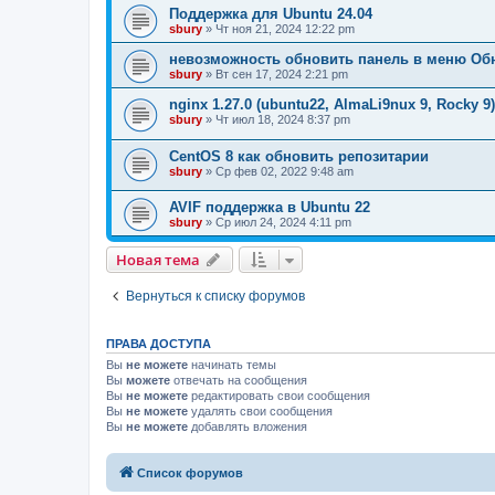
Поддержка для Ubuntu 24.04
sbury
» Чт ноя 21, 2024 12:22 pm
невозможность обновить панель в меню Об
sbury
» Вт сен 17, 2024 2:21 pm
nginx 1.27.0 (ubuntu22, AlmaLi9nux 9, Rocky 9
sbury
» Чт июл 18, 2024 8:37 pm
CentOS 8 как обновить репозитарии
sbury
» Ср фев 02, 2022 9:48 am
AVIF поддержка в Ubuntu 22
sbury
» Ср июл 24, 2024 4:11 pm
Новая тема
Вернуться к списку форумов
ПРАВА ДОСТУПА
Вы
не можете
начинать темы
Вы
можете
отвечать на сообщения
Вы
не можете
редактировать свои сообщения
Вы
не можете
удалять свои сообщения
Вы
не можете
добавлять вложения
Список форумов