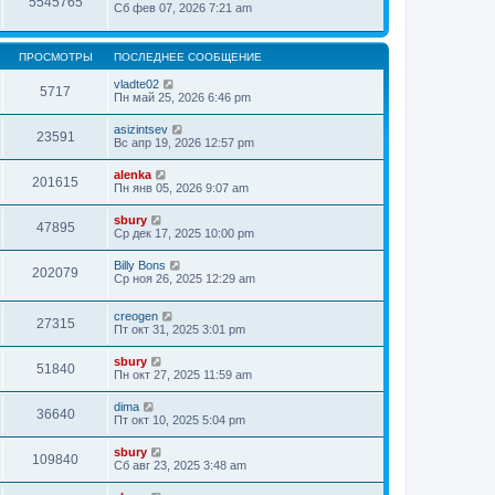
5545765
Сб фев 07, 2026 7:21 am
ПРОСМОТРЫ
ПОСЛЕДНЕЕ СООБЩЕНИЕ
vladte02
5717
Пн май 25, 2026 6:46 pm
asizintsev
23591
Вс апр 19, 2026 12:57 pm
alenka
201615
Пн янв 05, 2026 9:07 am
sbury
47895
Ср дек 17, 2025 10:00 pm
Billy Bons
202079
Ср ноя 26, 2025 12:29 am
creogen
27315
Пт окт 31, 2025 3:01 pm
sbury
51840
Пн окт 27, 2025 11:59 am
dima
36640
Пт окт 10, 2025 5:04 pm
sbury
109840
Сб авг 23, 2025 3:48 am