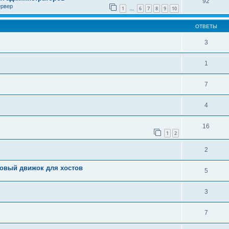
92
ервер
1
6
7
8
9
10
…
ОТВЕТЫ
3
1
7
4
16
1
2
2
 новый движок для хостов
5
3
7