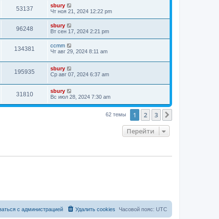
sbury
53137
Чт ноя 21, 2024 12:22 pm
sbury
96248
Вт сен 17, 2024 2:21 pm
ccmm
134381
Чт авг 29, 2024 8:11 am
sbury
195935
Ср авг 07, 2024 6:37 am
sbury
31810
Вс июл 28, 2024 7:30 am
1
2
3
След.
62 темы
Перейти
заться с администрацией
Удалить cookies
Часовой пояс:
UTC