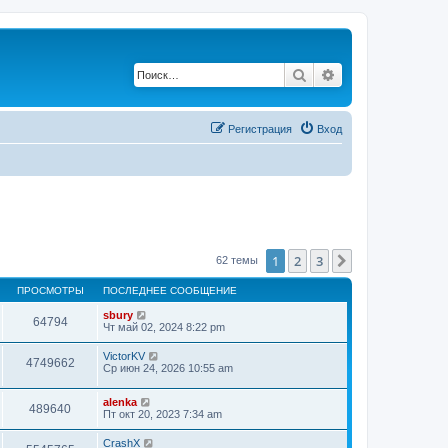
Поиск
Расширенный по
Регистрация
Вход
1
2
3
След.
62 темы
ПРОСМОТРЫ
ПОСЛЕДНЕЕ СООБЩЕНИЕ
sbury
64794
Чт май 02, 2024 8:22 pm
VictorKV
4749662
Ср июн 24, 2026 10:55 am
alenka
489640
Пт окт 20, 2023 7:34 am
CrashX