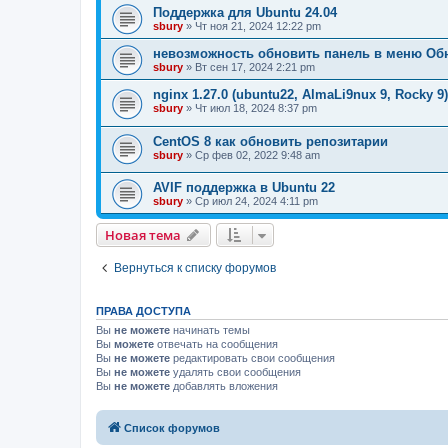
Поддержка для Ubuntu 24.04
sbury
» Чт ноя 21, 2024 12:22 pm
невозможность обновить панель в меню Об
sbury
» Вт сен 17, 2024 2:21 pm
nginx 1.27.0 (ubuntu22, AlmaLi9nux 9, Rocky 9
sbury
» Чт июл 18, 2024 8:37 pm
CentOS 8 как обновить репозитарии
sbury
» Ср фев 02, 2022 9:48 am
AVIF поддержка в Ubuntu 22
sbury
» Ср июл 24, 2024 4:11 pm
Новая тема
Вернуться к списку форумов
ПРАВА ДОСТУПА
Вы
не можете
начинать темы
Вы
можете
отвечать на сообщения
Вы
не можете
редактировать свои сообщения
Вы
не можете
удалять свои сообщения
Вы
не можете
добавлять вложения
Список форумов