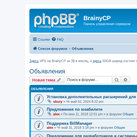
BrainyCP
Панель управления сервером
Ссылки
FAQ
Список форумов
Объявления
Здесь
VPS на BrainyCP за 3$ в месяц, а
здесь
50GB шаред-хостинг н
Объявления
Поиск
Рас
Новая тема
ОБЪЯВЛЕНИЯ
Установка дополнительных расширений для
sbury
» Чт май 02, 2024 8:22 pm
Предложения по юзабилити
alex
» Пн июн 11, 2018 12:51 pm » в форуме
Общее
Поддержка BillManager
alex
» Чт май 31, 2018 3:18 pm » в форуме
Общее
Предложение для разработчиков и системн