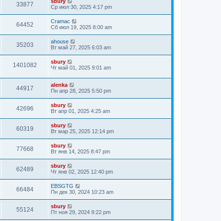
sbury
33877
Ср июл 30, 2025 4:17 pm
Cramac
64452
Сб июл 19, 2025 8:00 am
ahouse
35203
Вт май 27, 2025 6:03 am
sbury
1401082
Чт май 01, 2025 9:01 am
alenka
44917
Пн апр 28, 2025 5:50 pm
sbury
42696
Вт апр 01, 2025 4:25 am
sbury
60319
Вт мар 25, 2025 12:14 pm
sbury
77668
Вт янв 14, 2025 8:47 pm
sbury
62489
Чт янв 02, 2025 12:40 pm
EBSGTG
66484
Пн дек 30, 2024 10:23 am
sbury
55124
Пт ноя 29, 2024 9:22 pm