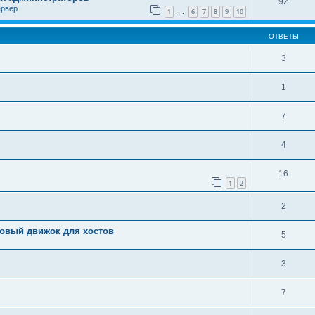
92
ервер
1
6
7
8
9
10
…
ОТВЕТЫ
3
1
7
4
16
1
2
2
 новый движок для хостов
5
3
7