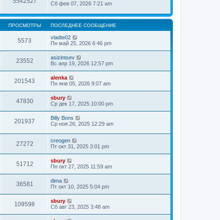
5542527
Сб фев 07, 2026 7:21 am
ПРОСМОТРЫ
ПОСЛЕДНЕЕ СООБЩЕНИЕ
vladte02
5573
Пн май 25, 2026 6:46 pm
asizintsev
23552
Вс апр 19, 2026 12:57 pm
alenka
201543
Пн янв 05, 2026 9:07 am
sbury
47830
Ср дек 17, 2025 10:00 pm
Billy Bons
201937
Ср ноя 26, 2025 12:29 am
creogen
27272
Пт окт 31, 2025 3:01 pm
sbury
51712
Пн окт 27, 2025 11:59 am
dima
36581
Пт окт 10, 2025 5:04 pm
sbury
109598
Сб авг 23, 2025 3:48 am