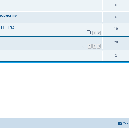
0
новление
0
) HTTP/3
19
1
2
20
1
2
3
1
Свя