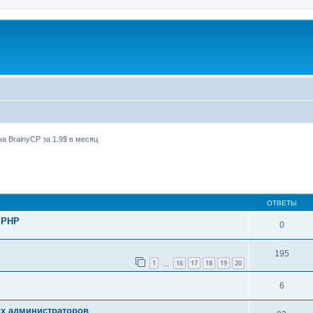
а BrainyCP за 1.9$ в месяц
ширенный поиск
ОТВЕТЫ
 PHP
0
195
1
16
17
18
19
20
…
6
ых администраторов