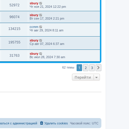
sbury
52972
Чт ноя 21, 2024 12:22 pm
sbury
96074
Вт сен 17, 2024 2:21 pm
ccmm
134215
Чт авг 29, 2024 8:11 am
sbury
195755
Ср авг 07, 2024 6:37 am
sbury
31763
Вс июл 28, 2024 7:30 am
1
2
3
След.
62 темы
Перейти
заться с администрацией
Удалить cookies
Часовой пояс:
UTC