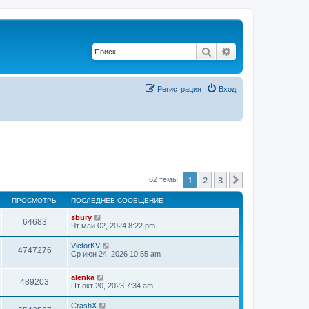
Поиск
Расширенный по
Регистрация
Вход
1
2
3
След.
62 темы
ПРОСМОТРЫ
ПОСЛЕДНЕЕ СООБЩЕНИЕ
sbury
64683
Чт май 02, 2024 8:22 pm
VictorKV
4747276
Ср июн 24, 2026 10:55 am
alenka
489203
Пт окт 20, 2023 7:34 am
CrashX