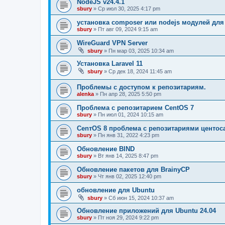
NodeJS v24.4.1
sbury
» Ср июл 30, 2025 4:17 pm
установка composer или nodejs модулей для
sbury
» Пт авг 09, 2024 9:15 am
WireGuard VPN Server
sbury
» Пн мар 03, 2025 10:34 am
Установка Laravel 11
sbury
» Ср дек 18, 2024 11:45 am
Проблемы с доступом к репозитариям.
alenka
» Пн апр 28, 2025 5:50 pm
Проблема с репозитарием CentOS 7
sbury
» Пн июл 01, 2024 10:15 am
CenтOS 8 проблема с репозитариями центос
sbury
» Пн янв 31, 2022 4:23 pm
Обновление BIND
sbury
» Вт янв 14, 2025 8:47 pm
Oбновление пакетов для BrainyCP
sbury
» Чт янв 02, 2025 12:40 pm
обновление для Ubuntu
sbury
» Сб июн 15, 2024 10:37 am
Обновление приложений для Ubuntu 24.04
sbury
» Пт ноя 29, 2024 9:22 pm