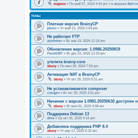
eugene
» Пн май 07, 2018 4:44 pm » в форуме
Веб-с
ТЕМЫ
Платная версия BrainyCP
jokero
» Чт май 21, 2026 2:54 pm
Не работает FTP
asizintsev
» Вс апр 19, 2026 12:18 pm
Обновление версия: 1.0986.20250819
Pavel1987
» Вт дек 23, 2025 12:20 pm
утилита brainy-core
sbury
» Пн июл 29, 2024 7:53 pm
Активация NAT в BrainyCP
sbury
» Чт окт 29, 2020 9:31 am
Не устанавливается composer
creogen
» Вт окт 28, 2025 3:51 pm
Начиная с версии 1.0981.20250630 доступен
sbury
» Вт июл 01, 2025 4:08 am
Поддержка Debian 13
dima
» Ср окт 01, 2025 4:16 am
Добавлена поддержка PHP 8.4
sbury
» Чт апр 17, 2025 5:32 am