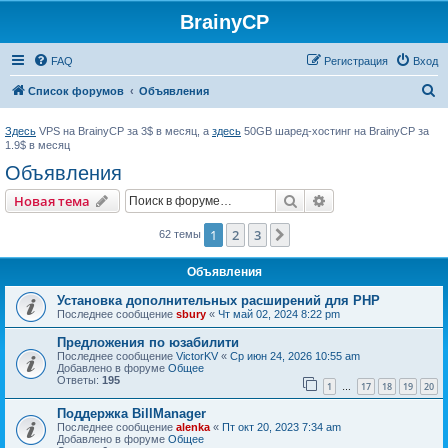
BrainyCP
FAQ
Регистрация
Вход
П
Список форумов
Объявления
о
Здесь
VPS на BrainyCP за 3$ в месяц, а
здесь
50GB шаред-хостинг на BrainyCP за
и
1.9$ в месяц
с
Объявления
к
Поиск
Расширенный пои
Новая тема
1
2
3
След.
62 темы
Объявления
Установка дополнительных расширений для PHP
Последнее сообщение
sbury
«
Чт май 02, 2024 8:22 pm
Предложения по юзабилити
Последнее сообщение
VictorKV
«
Ср июн 24, 2026 10:55 am
Добавлено в форуме
Общее
Ответы:
195
1
17
18
19
20
…
Поддержка BillManager
Последнее сообщение
alenka
«
Пт окт 20, 2023 7:34 am
Добавлено в форуме
Общее