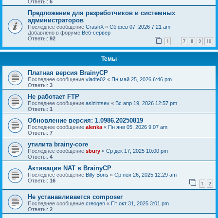
Ответы:
6
Предложение для разработчиков и системных
администраторов
Последнее сообщение
CrashX
«
Сб фев 07, 2026 7:21 am
Добавлено в форуме
Веб-сервер
Ответы:
92
1
7
8
9
10
…
Темы
Платная версия BrainyCP
Последнее сообщение
vladte02
«
Пн май 25, 2026 6:46 pm
Ответы:
3
Не работает FTP
Последнее сообщение
asizintsev
«
Вс апр 19, 2026 12:57 pm
Ответы:
1
Обновление версия: 1.0986.20250819
Последнее сообщение
alenka
«
Пн янв 05, 2026 9:07 am
Ответы:
7
утилита brainy-core
Последнее сообщение
sbury
«
Ср дек 17, 2025 10:00 pm
Ответы:
4
Активация NAT в BrainyCP
Последнее сообщение
Billy Bons
«
Ср ноя 26, 2025 12:29 am
Ответы:
16
1
2
Не устанавливается composer
Последнее сообщение
creogen
«
Пт окт 31, 2025 3:01 pm
Ответы:
2