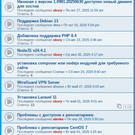
Начиная с версии 1.0981.20250630 доступен новый движок
для хостов
Последнее сообщение
sbury
«
Пн окт 27, 2025 11:59 am
Ответы:
5
Поддержка Debian 13
Последнее сообщение
dima
«
Пт окт 10, 2025 5:04 pm
Ответы:
3
Добавлена поддержка PHP 8.4
Последнее сообщение
sbury
«
Сб авг 23, 2025 3:48 am
Ответы:
7
NodeJS v24.4.1
Последнее сообщение
sbury
«
Ср июл 30, 2025 4:17 pm
установка composer или nodejs модулей для требуемого
сайта
Последнее сообщение
Cramac
«
Сб июл 19, 2025 8:00 am
Ответы:
6
WireGuard VPN Server
Последнее сообщение
ahouse
«
Вт май 27, 2025 6:03 am
Ответы:
3
Установка Laravel 11
Последнее сообщение
sbury
«
Чт май 01, 2025 9:01 am
Ответы:
13
1
2
Проблемы с доступом к репозитариям.
Последнее сообщение
alenka
«
Пн апр 28, 2025 5:50 pm
Проблема с репозитарием CentOS 7
Последнее сообщение
sbury
«
Вт апр 01, 2025 4:25 am