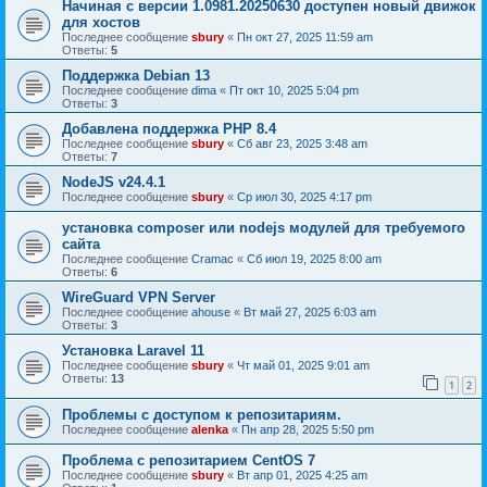
Начиная с версии 1.0981.20250630 доступен новый движок
для хостов
Последнее сообщение
sbury
«
Пн окт 27, 2025 11:59 am
Ответы:
5
Поддержка Debian 13
Последнее сообщение
dima
«
Пт окт 10, 2025 5:04 pm
Ответы:
3
Добавлена поддержка PHP 8.4
Последнее сообщение
sbury
«
Сб авг 23, 2025 3:48 am
Ответы:
7
NodeJS v24.4.1
Последнее сообщение
sbury
«
Ср июл 30, 2025 4:17 pm
установка composer или nodejs модулей для требуемого
сайта
Последнее сообщение
Cramac
«
Сб июл 19, 2025 8:00 am
Ответы:
6
WireGuard VPN Server
Последнее сообщение
ahouse
«
Вт май 27, 2025 6:03 am
Ответы:
3
Установка Laravel 11
Последнее сообщение
sbury
«
Чт май 01, 2025 9:01 am
Ответы:
13
1
2
Проблемы с доступом к репозитариям.
Последнее сообщение
alenka
«
Пн апр 28, 2025 5:50 pm
Проблема с репозитарием CentOS 7
Последнее сообщение
sbury
«
Вт апр 01, 2025 4:25 am