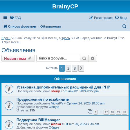
BrainyCP
FAQ
Регистрация
Вход
П
Список форумов
Объявления
о
Здесь
VPS на BrainyCP за 3$ в месяц, а
здесь
50GB шаред-хостинг на BrainyCP за
и
1.9$ в месяц
с
Объявления
к
Поиск
Расширенный пои
Новая тема
1
2
3
След.
62 темы
Объявления
Установка дополнительных расширений для PHP
Последнее сообщение
sbury
«
Чт май 02, 2024 8:22 pm
Предложения по юзабилити
Последнее сообщение
VictorKV
«
Ср июн 24, 2026 10:55 am
Добавлено в форуме
Общее
Ответы:
195
1
17
18
19
20
…
Поддержка BillManager
Последнее сообщение
alenka
«
Пт окт 20, 2023 7:34 am
Добавлено в форуме
Общее