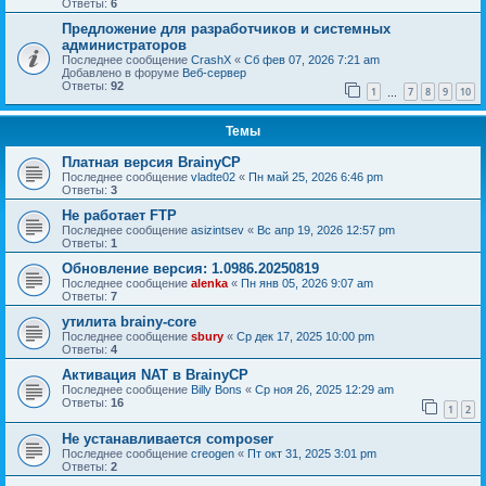
Ответы:
6
Предложение для разработчиков и системных
администраторов
Последнее сообщение
CrashX
«
Сб фев 07, 2026 7:21 am
Добавлено в форуме
Веб-сервер
Ответы:
92
1
7
8
9
10
…
Темы
Платная версия BrainyCP
Последнее сообщение
vladte02
«
Пн май 25, 2026 6:46 pm
Ответы:
3
Не работает FTP
Последнее сообщение
asizintsev
«
Вс апр 19, 2026 12:57 pm
Ответы:
1
Обновление версия: 1.0986.20250819
Последнее сообщение
alenka
«
Пн янв 05, 2026 9:07 am
Ответы:
7
утилита brainy-core
Последнее сообщение
sbury
«
Ср дек 17, 2025 10:00 pm
Ответы:
4
Активация NAT в BrainyCP
Последнее сообщение
Billy Bons
«
Ср ноя 26, 2025 12:29 am
Ответы:
16
1
2
Не устанавливается composer
Последнее сообщение
creogen
«
Пт окт 31, 2025 3:01 pm
Ответы:
2